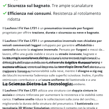
Sicurezza sul bagnato
. Tre ampie scanalature
Efficienza nei consumi
. Resistenza al rotolamento
ridotta
Il
Laufenn I Fit Van LY31
è un
pneumatico invernale per furgoni
progettato per offrire
trazione
,
durata
e
sicurezza su neve e bagnato
.
Il
Laufenn I Fit Van LY31
è un
pneumatico invernale non chiodato per
veicoli commerciali leggeri
sviluppato per garantire
affidabilità
e
controllo
durante la
stagione invernale
. Pensato per
furgoni
e mezzi da
lavoro, offre una guida stabile e sicura su
strade innevate
, bagnate e
Le
tre ampie scanalature diritte
e i canali incrementati migliorano il
fredde, migliorando la mobilità quotidiana anche in condizioni climatiche
drenaggio dell’acqua e della neve,
riducendo il rischio di
aquaplaning
e
difficili. Il battistrada ottimizzato favorisce una
migliore
frenata
e una
aumentando la sicurezza sul bagnato. La
tecnologia
Snow Kerf
aiuta a
trazione efficace
, contribuendo a mantenere il controllo del veicolo durante
migliorare frenata e manovrabilità sulla neve, mentre il
disegno a zig-zag
trasporti e consegne.
dei blocchi incrementa l’aderenza sulle superfici scivolose. Inoltre, il profilo
ottimizzato contribuisce a un'
usura uniforme
del battistrada e a una
La Scienza Dietro La Tecnologia:
migliore
efficienza nei consumi
durante l’utilizzo quotidiano.
Il
Laufenn I Fit Van LY31
utilizza una struttura con
doppia cintura in
acciaio
e cintura rinforzata per aumentare la resistenza e la stabilità sotto
carico. Il
tallone snello
riduce le sollecitazioni sulla zona del cerchio,
migliorando la durata della struttura del pneumatico. Il
battistrada
con
tecnologia
3D Winter Simulation
ottimizza il contatto con la strada e