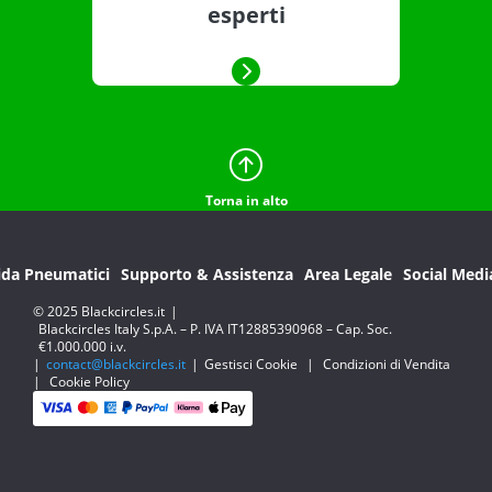
esperti
Torna in alto
ida Pneumatici
Supporto & Assistenza
Area Legale
Social Medi
© 2025 Blackcircles.it
|
Blackcircles Italy S.p.A. – P. IVA IT12885390968 – Cap. Soc.
€1.000.000 i.v.
|
contact@blackcircles.it
|
Gestisci Cookie
|
Condizioni di Vendita
|
Cookie Policy