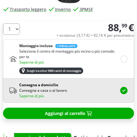
Trasporto leggero
Inverno
3PMSF
88,
€
99
Quantità
+ ecotassa: (
3,
17
€
) =
92,
16
€
per pneumatico
Montaggio incluso
CONSIGLIATO
Seleziona il centro di montaggio più vicino o più comodo
per te
Saperne di più
Scegli tra oltre 1000 centri di montaggio
Consegna a domicilio
Consegna a casa o al lavoro
Saperne di più
Aggiungi al carrello