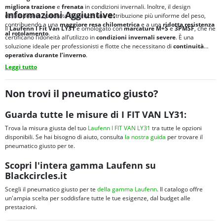
migliora
trazione
e
frenata
in condizioni invernali. Inoltre, il design
Informazioni Aggiuntive:
dell’impronta quadrata favorisce una distribuzione più uniforme del peso,
contribuendo a una
maggiore
resa chilometrica
e a una
ridotta
resistenza
Il
Laufenn I Fit Van LY31
è omologato con
marcature
M+S
e
3PMSF
, che ne
al rotolamento
.
certificano l’idoneità all’utilizzo in
condizioni invernali severe
. È una
soluzione ideale per professionisti e flotte che necessitano di
continuità
operativa durante l’inverno
.
Leggi tutto
Non trovi il pneumatico giusto?
Guarda tutte le misure di I FIT VAN LY31:
Trova la misura giusta del tuo
Laufenn I FIT VAN LY31
tra tutte le opzioni
disponibili. Se hai bisogno di aiuto, consulta
la nostra guida
per trovare il
pneumatico giusto per te.
Scopri l'intera gamma Laufenn su
Blackcircles.it
Scegli il pneumatico giusto per te
della gamma Laufenn
. Il catalogo offre
un'ampia scelta per soddisfare tutte le tue esigenze, dal budget alle
prestazioni.