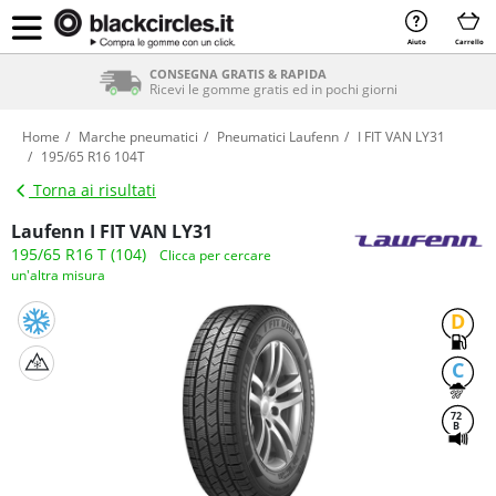
Aiuto
Carrello
SERVIZIO DI MONTAGGIO INCLUSO
Compra le gomme con il montaggio
Home
Marche pneumatici
Pneumatici Laufenn
I FIT VAN LY31
195/65 R16 104T
Torna ai risultati
Laufenn I FIT VAN LY31
195/65 R16 T (104)
Clicca per cercare
un'altra misura
D
C
72
B