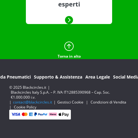
esperti
Torna in alto
ida Pneumatici
Supporto & Assistenza
Area Legale
Social Medi
© 2025 Blackcircles.it
|
Blackcircles Italy S.p.A. – P. IVA IT12885390968 – Cap. Soc.
€1.000.000 i.v.
|
contact@blackcircles.it
|
Gestisci Cookie
|
Condizioni di Vendita
|
Cookie Policy