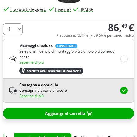
Trasporto leggero
Inverno
3PMSF
86,
€
49
Quantità
+ ecotassa: (
3,
17
€
) =
89,
66
€
per pneumatico
Montaggio incluso
CONSIGLIATO
Seleziona il centro di montaggio più vicino o più comodo
per te
Saperne di più
Scegli tra oltre 1000 centri di montaggio
Consegna a domicilio
Consegna a casa o al lavoro
Saperne di più
Aggiungi al carrello