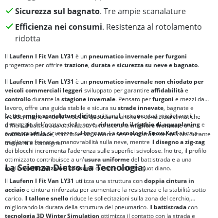
Sicurezza sul bagnato
. Tre ampie scanalature
Efficienza nei consumi
. Resistenza al rotolamento
ridotta
Il
Laufenn I Fit Van LY31
è un
pneumatico invernale per furgoni
progettato per offrire
trazione
,
durata
e
sicurezza su neve e bagnato
.
Il
Laufenn I Fit Van LY31
è un
pneumatico invernale non chiodato per
veicoli commerciali leggeri
sviluppato per garantire
affidabilità
e
controllo
durante la
stagione invernale
. Pensato per
furgoni
e mezzi da
lavoro, offre una guida stabile e sicura su
strade innevate
, bagnate e
Le
tre ampie scanalature diritte
e i canali incrementati migliorano il
fredde, migliorando la mobilità quotidiana anche in condizioni climatiche
drenaggio dell’acqua e della neve,
riducendo il rischio di
aquaplaning
e
difficili. Il battistrada ottimizzato favorisce una
migliore
frenata
e una
aumentando la sicurezza sul bagnato. La
tecnologia
Snow Kerf
aiuta a
trazione efficace
, contribuendo a mantenere il controllo del veicolo durante
migliorare frenata e manovrabilità sulla neve, mentre il
disegno a zig-zag
trasporti e consegne.
dei blocchi incrementa l’aderenza sulle superfici scivolose. Inoltre, il profilo
ottimizzato contribuisce a un'
usura uniforme
del battistrada e a una
La Scienza Dietro La Tecnologia:
migliore
efficienza nei consumi
durante l’utilizzo quotidiano.
Il
Laufenn I Fit Van LY31
utilizza una struttura con
doppia cintura in
acciaio
e cintura rinforzata per aumentare la resistenza e la stabilità sotto
carico. Il
tallone snello
riduce le sollecitazioni sulla zona del cerchio,
migliorando la durata della struttura del pneumatico. Il
battistrada
con
tecnologia
3D Winter Simulation
ottimizza il contatto con la strada e