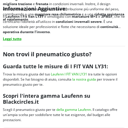
migliora
trazione
e
frenata
in condizioni invernali. Inoltre, il design
Informazioni Aggiuntive:
dell’impronta quadrata favorisce una distribuzione più uniforme del peso,
contribuendo a una
maggiore
resa chilometrica
e a una
ridotta
resistenza
Il
Laufenn I Fit Van LY31
è omologato con
marcature
M+S
e
3PMSF
, che ne
al rotolamento
.
certificano l’idoneità all’utilizzo in
condizioni invernali severe
. È una
soluzione ideale per professionisti e flotte che necessitano di
continuità
operativa durante l’inverno
.
Leggi tutto
Non trovi il pneumatico giusto?
Guarda tutte le misure di I FIT VAN LY31:
Trova la misura giusta del tuo
Laufenn I FIT VAN LY31
tra tutte le opzioni
disponibili. Se hai bisogno di aiuto, consulta
la nostra guida
per trovare il
pneumatico giusto per te.
Scopri l'intera gamma Laufenn su
Blackcircles.it
Scegli il pneumatico giusto per te
della gamma Laufenn
. Il catalogo offre
un'ampia scelta per soddisfare tutte le tue esigenze, dal budget alle
prestazioni.