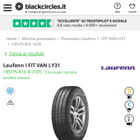
Aiuto
Carrello
"ECCELLENTE" SU TRUSTSPILOT E GOOGLE
4,8 voto medio / 4.000+ recensioni
Home
Marche pneumatici
Pneumatici Laufenn
I FIT VAN LY31
195/75 R16 107R
Torna ai risultati
Laufenn I FIT VAN LY31
195/75 R16 R (107)
Clicca per cercare
un'altra misura
D
C
72
B