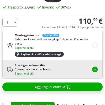
Trasporto leggero
Inverno
3PMSF
110,
€
99
Quantità
+ ecotassa: (
3,
54
€
) =
114,
53
€
per pneumatico
Montaggio incluso
CONSIGLIATO
Seleziona il centro di montaggio più vicino o più comodo
per te
Saperne di più
Scegli tra oltre 1000 centri di montaggio
Consegna a domicilio
Consegna a casa o al lavoro
Saperne di più
Aggiungi al carrello