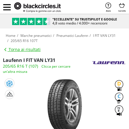
Aiuto
Carrello
"ECCELLENTE" SU TRUSTSPILOT E GOOGLE
4,8 voto medio / 4.000+ recensioni
Home
Marche pneumatici
Pneumatici Laufenn
I FIT VAN LY31
205/65 R16 107T
Torna ai risultati
Laufenn I FIT VAN LY31
205/65 R16 T (107)
Clicca per cercare
un'altra misura
D
C
72
B