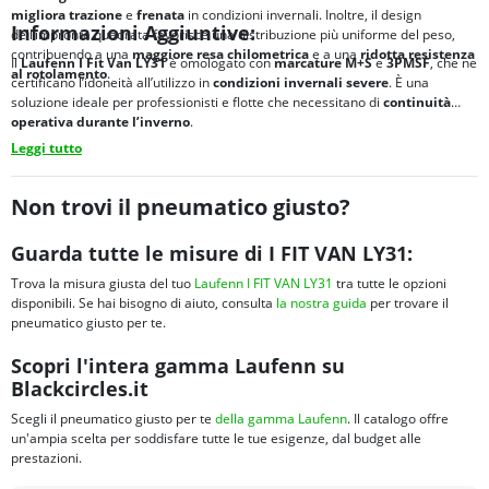
migliora
trazione
e
frenata
in condizioni invernali. Inoltre, il design
Informazioni Aggiuntive:
dell’impronta quadrata favorisce una distribuzione più uniforme del peso,
contribuendo a una
maggiore
resa chilometrica
e a una
ridotta
resistenza
Il
Laufenn I Fit Van LY31
è omologato con
marcature
M+S
e
3PMSF
, che ne
al rotolamento
.
certificano l’idoneità all’utilizzo in
condizioni invernali severe
. È una
soluzione ideale per professionisti e flotte che necessitano di
continuità
operativa durante l’inverno
.
Leggi tutto
Non trovi il pneumatico giusto?
Guarda tutte le misure di I FIT VAN LY31:
Trova la misura giusta del tuo
Laufenn I FIT VAN LY31
tra tutte le opzioni
disponibili. Se hai bisogno di aiuto, consulta
la nostra guida
per trovare il
pneumatico giusto per te.
Scopri l'intera gamma Laufenn su
Blackcircles.it
Scegli il pneumatico giusto per te
della gamma Laufenn
. Il catalogo offre
un'ampia scelta per soddisfare tutte le tue esigenze, dal budget alle
prestazioni.