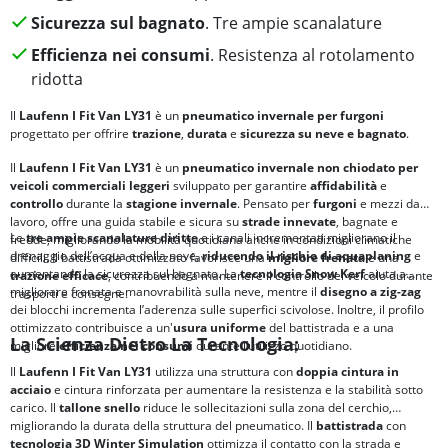
Sicurezza sul bagnato
. Tre ampie scanalature
Efficienza nei consumi
. Resistenza al rotolamento
ridotta
Il
Laufenn I Fit Van LY31
è un
pneumatico invernale per furgoni
progettato per offrire
trazione
,
durata
e
sicurezza su neve e bagnato
.
Il
Laufenn I Fit Van LY31
è un
pneumatico invernale non chiodato per
veicoli commerciali leggeri
sviluppato per garantire
affidabilità
e
controllo
durante la
stagione invernale
. Pensato per
furgoni
e mezzi da
lavoro, offre una guida stabile e sicura su
strade innevate
, bagnate e
Le
tre ampie scanalature diritte
e i canali incrementati migliorano il
fredde, migliorando la mobilità quotidiana anche in condizioni climatiche
drenaggio dell’acqua e della neve,
riducendo il rischio di
aquaplaning
e
difficili. Il battistrada ottimizzato favorisce una
migliore
frenata
e una
aumentando la sicurezza sul bagnato. La
tecnologia
Snow Kerf
aiuta a
trazione efficace
, contribuendo a mantenere il controllo del veicolo durante
migliorare frenata e manovrabilità sulla neve, mentre il
disegno a zig-zag
trasporti e consegne.
dei blocchi incrementa l’aderenza sulle superfici scivolose. Inoltre, il profilo
ottimizzato contribuisce a un'
usura uniforme
del battistrada e a una
La Scienza Dietro La Tecnologia:
migliore
efficienza nei consumi
durante l’utilizzo quotidiano.
Il
Laufenn I Fit Van LY31
utilizza una struttura con
doppia cintura in
acciaio
e cintura rinforzata per aumentare la resistenza e la stabilità sotto
carico. Il
tallone snello
riduce le sollecitazioni sulla zona del cerchio,
migliorando la durata della struttura del pneumatico. Il
battistrada
con
tecnologia
3D Winter Simulation
ottimizza il contatto con la strada e