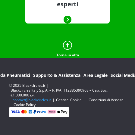
esperti
Torna in alto
ida Pneumatici
Supporto & Assistenza
Area Legale
Social Medi
© 2025 Blackcircles.it
|
Blackcircles Italy S.p.A. – P. IVA IT12885390968 – Cap. Soc.
€1.000.000 i.v.
|
contact@blackcircles.it
|
Gestisci Cookie
|
Condizioni di Vendita
|
Cookie Policy