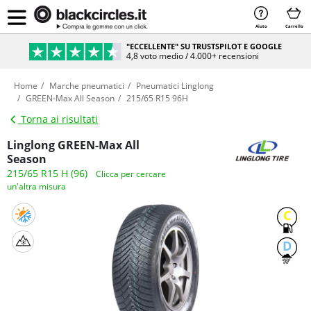
Aiuto
Carrello
"ECCELLENTE" SU TRUSTSPILOT E GOOGLE
4,8 voto medio / 4.000+ recensioni
Home
Marche pneumatici
Pneumatici Linglong
GREEN-Max All Season
215/65 R15 96H
Torna ai risultati
Linglong GREEN-Max All
Season
215/65 R15 H (96)
Clicca per cercare
un'altra misura
C
D