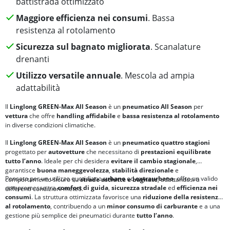
battistrada ottimizzato
Maggiore efficienza nei consumi
. Bassa
resistenza al rotolamento
Sicurezza sul bagnato migliorata
. Scanalature
drenanti
Utilizzo versatile annuale
. Mescola ad ampia
adattabilità
Il
Linglong GREEN-Max All Season
è un
pneumatico All Season
per
vettura
che offre
handling affidabile
e
bassa resistenza al rotolamento
in diverse condizioni climatiche.
Il
Linglong GREEN-Max All Season
è un
pneumatico quattro stagioni
progettato per
autovetture
che necessitano di
prestazioni equilibrate
tutto l’anno
. Ideale per chi desidera
evitare il cambio stagionale
,
garantisce
buona maneggevolezza
,
stabilità direzionale
e
Pensato per un utilizzo quotidiano
urbano
ed
extraurbano
, offre un valido
comportamento sicuro su
strade asciutte e bagnate
, adattandosi a
compromesso tra
comfort di guida
,
sicurezza stradale
ed
efficienza nei
differenti condizioni meteo.
consumi
. La struttura ottimizzata favorisce una
riduzione della resistenza
al rotolamento
, contribuendo a un
minor consumo di carburante
e a una
gestione più semplice dei pneumatici durante
tutto l’anno
.