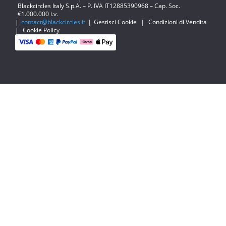
Blackcircles Italy S.p.A. – P. IVA IT12885390968 – Cap. Soc.
€1.000.000 i.v.
|
contact@blackcircles.it
|
Gestisci Cookie
|
Condizioni di Vendita
|
Cookie Policy