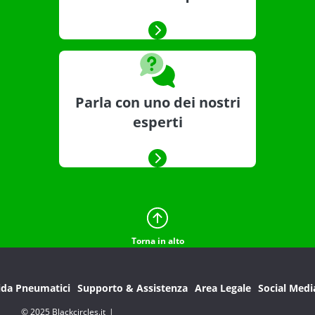
Parla con uno dei nostri
esperti
Torna in alto
ida Pneumatici
Supporto & Assistenza
Area Legale
Social Medi
© 2025 Blackcircles.it
|