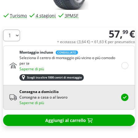
Turismo
4 stagioni
3PMSF
57,
€
99
Quantità
+ ecotassa: (
3,
64
€
) =
61,
63
€
per pneumatico
Montaggio incluso
CONSIGLIATO
Seleziona il centro di montaggio più vicino o più comodo
per te
Saperne di più
Scegli tra oltre 1000 centri di montaggio
Consegna a domicilio
Consegna a casa o al lavoro
Saperne di più
Aggiungi al carrello