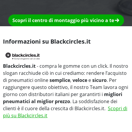
Scopri il centro di montaggio più vicino a te
Informazioni su Blackcircles.it
Blackcircles.it
- compra le gomme con un click. Il nostro
slogan racchiude ciò in cui crediamo: rendere l’acquisto
di pneumatici online
semplice
,
veloce
e
sicuro
. Per
raggiungere questo obiettivo, il nostro Team lavora ogni
giorno con distributori italiani per garantirti i
migliori
pneumatici al miglior prezzo
. La soddisfazione dei
clienti è il cuore della crescita di Blackcircles.it.
Scopri di
più su Blackcircles.it