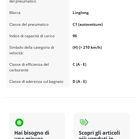
del pneumatico
Marca
Linglong
Classe del pneumatico
C1 (autovetture)
Indice di capacità di carico
96
Simbolo della categoria di
(H) (> 210 km/h)
velocità
Classe di efficienza del
C (A - E)
carburante
Classe di aderenza sul bagnato
D (A - E)
Hai bisogno di
Scopri gli articoli
una misura
più venduti in