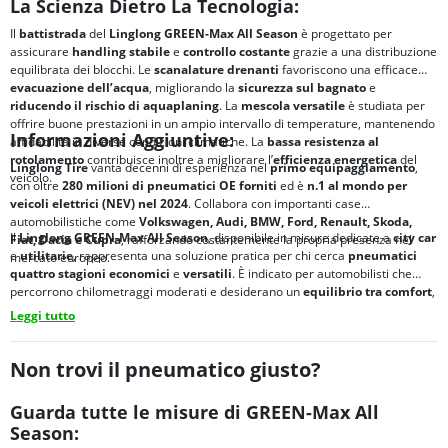
La Scienza Dietro La Tecnologia:
Il
battistrada
del
Linglong GREEN-Max All Season
è progettato per
assicurare
handling stabile
e
controllo costante
grazie a una distribuzione
equilibrata dei blocchi. Le
scanalature drenanti
favoriscono una efficace
evacuazione dell’acqua
, migliorando la
sicurezza sul bagnato
e
riducendo il rischio di
aquaplaning
. La
mescola versatile
è studiata per
offrire buone prestazioni in un ampio intervallo di temperature, mantenendo
Informazioni Aggiuntive:
affidabilità in diverse condizioni climatiche. La
bassa resistenza al
rotolamento
contribuisce inoltre a migliorare l’
efficienza energetica
del
Linglong Tire
vanta decenni di esperienza nel
primo equipaggiamento
,
veicolo.
con oltre
280 milioni di pneumatici OE forniti
ed è
n.1 al mondo per
veicoli elettrici (NEV) nel 2024
. Collabora con importanti case
automobilistiche come
Volkswagen, Audi, BMW, Ford, Renault, Skoda,
Il
Linglong GREEN-Max All Season
, disponibile in misure dedicate a
city car
Fiat, Dacia e Cupra
, rafforzando costantemente la propria presenza nel
e
utilitarie
, rappresenta una soluzione pratica per chi cerca
pneumatici
mercato europeo.
quattro stagioni economici
e
versatili
. È indicato per automobilisti che
percorrono chilometraggi moderati e desiderano un
equilibrio tra
comfort
,
sicurezza
e
semplicità di gestione annuale
.
Leggi tutto
Non trovi il pneumatico giusto?
Guarda tutte le misure di GREEN-Max All
Season: