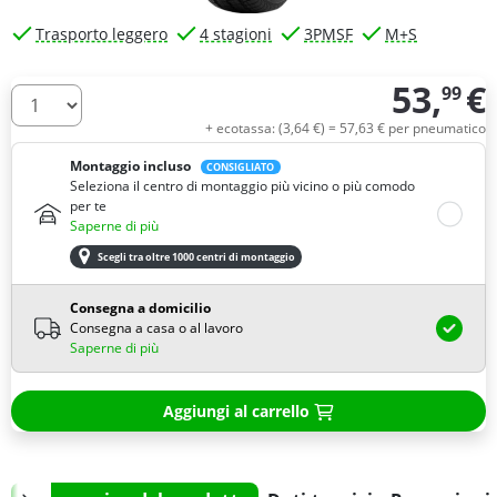
Trasporto leggero
4 stagioni
3PMSF
M+S
53,
€
99
Quantità
+ ecotassa: (
3,
64
€
) =
57,
63
€
per pneumatico
Montaggio incluso
CONSIGLIATO
Seleziona il centro di montaggio più vicino o più comodo
per te
Saperne di più
Scegli tra oltre 1000 centri di montaggio
Consegna a domicilio
Consegna a casa o al lavoro
Saperne di più
Aggiungi al carrello