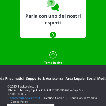
Parla con uno dei nostri
esperti
Torna in alto
ida Pneumatici
Supporto & Assistenza
Area Legale
Social Medi
© 2025 Blackcircles.it
|
Blackcircles Italy S.p.A. – P. IVA IT12885390968 – Cap. Soc.
€1.000.000 i.v.
|
contact@blackcircles.it
|
Gestisci Cookie
|
Condizioni di Vendita
|
Cookie Policy