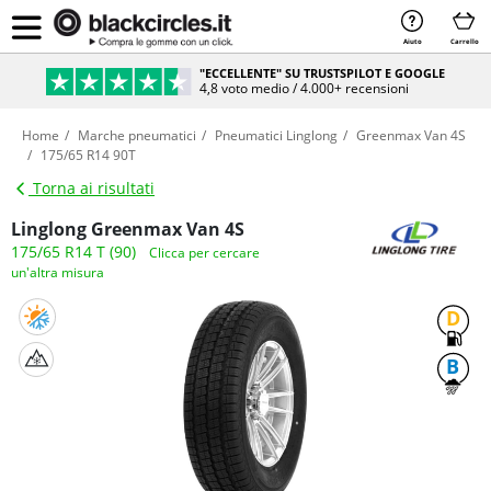
Aiuto
Carrello
"ECCELLENTE" SU TRUSTSPILOT E GOOGLE
4,8 voto medio / 4.000+ recensioni
Home
Marche pneumatici
Pneumatici Linglong
Greenmax Van 4S
175/65 R14 90T
Torna ai risultati
Linglong Greenmax Van 4S
175/65 R14 T (90)
Clicca per cercare
un'altra misura
D
B