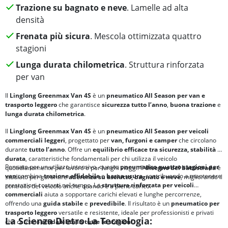
Trazione su bagnato e neve
. Lamelle ad alta
densità
Frenata più sicura
. Mescola ottimizzata quattro
stagioni
Lunga durata chilometrica
. Struttura rinforzata
per van
Il
Linglong Greenmax Van 4S
è un
pneumatico All Season per van e
trasporto leggero
che garantisce
sicurezza tutto l’anno
,
buona trazione
e
lunga durata chilometrica
.
Il
Linglong Greenmax Van 4S
è un
pneumatico All Season per veicoli
commerciali leggeri
, progettato per
van, furgoni e camper
che circolano
durante
tutto l’anno
. Offre un
equilibrio efficace tra
sicurezza, stabilità e
durata
, caratteristiche fondamentali per chi utilizza il veicolo
Pensato per un utilizzo intensivo, questo
pneumatico quattro stagioni per
quotidianamente per lavoro o per lunghi viaggi. Il
disegno del battistrada
è
van
combina
trazione affidabile
e
bassa usura
, contribuendo a mantenere
studiato per garantire
aderenza su asciutto, bagnato e neve
, migliorando il
prestazioni costanti nel tempo. La
struttura rinforzata per veicoli
controllo del veicolo anche quando è a pieno carico.
commerciali
aiuta a sopportare carichi elevati e lunghe percorrenze,
offrendo una
guida stabile
e
prevedibile
. Il risultato è un
pneumatico per
trasporto leggero
versatile e resistente, ideale per professionisti e privati
La Scienza Dietro La Tecnologia:
che cercano
affidabilità in tutte le stagioni
.