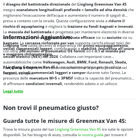
Il
disegno del battistrada direzionale
del
Linglong Greenmax Van 4S
integra
scanalature longitudinali profonde
e
lamelle ad alta densità
che
migliorano l’evacuazione dell’acqua e aumentano il numero di spigoli di
presa a contatto con la strada. Questa configurazione aiuta a
ridurre il
rischio di
aquaplaning
e migliora la
trazione su fondi bagnati e innevati
.
La
mescola del battistrada
è progettata per mantenere elasticità in diverse
Informazioni Aggiuntive:
temperature, favorendo
aderenza e frenata efficace
sia su
asciutto
sia su
bagnato
. La
carcassa rinforzata per van
supporta carichi elevati tipici dei
Linglong Tire
vanta decenni di esperienza nel
primo equipaggiamento
,
veicoli commerciali leggeri
, contribuendo a
stabilità, resistenza all’usura
con oltre
280 milioni di pneumatici OE forniti
ed è
n.1 al mondo per
e maggiore chilometraggio
.
veicoli elettrici (NEV) nel 2024
. Collabora con importanti case
automobilistiche come
Volkswagen, Audi, BMW, Ford, Renault, Skoda,
Il
Linglong Greenmax Van 4S
è una soluzione pratica per chi utilizza
Fiat, Dacia e Cupra
, rafforzando costantemente la propria presenza nel
furgoni, veicoli commerciali leggeri e camper
durante tutto l’anno. La
mercato europeo.
presenza delle
marcature M+S
e
3PMSF
indica la capacità del pneumatico
di affrontare
condizioni invernali
, rendendolo adatto a un utilizzo
quotidiano su diversi tipi di strada, dai percorsi urbani alle tratte
Leggi tutto
extraurbane.
Non trovi il pneumatico giusto?
Guarda tutte le misure di Greenmax Van 4S:
Trova la misura giusta del tuo
Linglong Greenmax Van 4S
tra tutte le opzioni
disponibili. Se hai bisogno di aiuto, consulta
la nostra guida
per trovare il