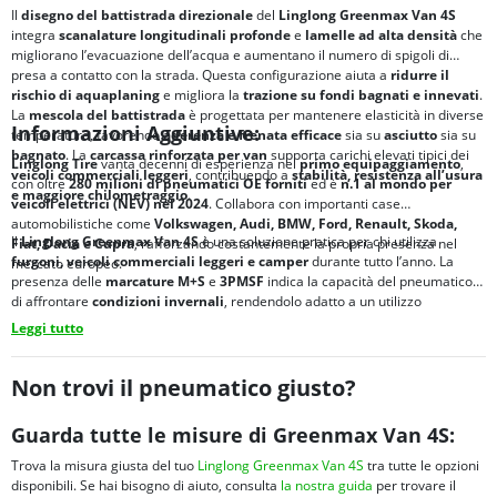
Il
disegno del battistrada direzionale
del
Linglong Greenmax Van 4S
integra
scanalature longitudinali profonde
e
lamelle ad alta densità
che
migliorano l’evacuazione dell’acqua e aumentano il numero di spigoli di
presa a contatto con la strada. Questa configurazione aiuta a
ridurre il
rischio di
aquaplaning
e migliora la
trazione su fondi bagnati e innevati
.
La
mescola del battistrada
è progettata per mantenere elasticità in diverse
Informazioni Aggiuntive:
temperature, favorendo
aderenza e frenata efficace
sia su
asciutto
sia su
bagnato
. La
carcassa rinforzata per van
supporta carichi elevati tipici dei
Linglong Tire
vanta decenni di esperienza nel
primo equipaggiamento
,
veicoli commerciali leggeri
, contribuendo a
stabilità, resistenza all’usura
con oltre
280 milioni di pneumatici OE forniti
ed è
n.1 al mondo per
e maggiore chilometraggio
.
veicoli elettrici (NEV) nel 2024
. Collabora con importanti case
automobilistiche come
Volkswagen, Audi, BMW, Ford, Renault, Skoda,
Il
Linglong Greenmax Van 4S
è una soluzione pratica per chi utilizza
Fiat, Dacia e Cupra
, rafforzando costantemente la propria presenza nel
furgoni, veicoli commerciali leggeri e camper
durante tutto l’anno. La
mercato europeo.
presenza delle
marcature M+S
e
3PMSF
indica la capacità del pneumatico
di affrontare
condizioni invernali
, rendendolo adatto a un utilizzo
quotidiano su diversi tipi di strada, dai percorsi urbani alle tratte
Leggi tutto
extraurbane.
Non trovi il pneumatico giusto?
Guarda tutte le misure di Greenmax Van 4S:
Trova la misura giusta del tuo
Linglong Greenmax Van 4S
tra tutte le opzioni
disponibili. Se hai bisogno di aiuto, consulta
la nostra guida
per trovare il