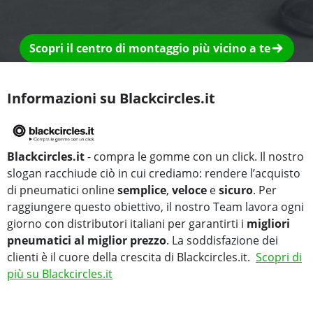
Scopri il centro di montaggio più vicino a te
Informazioni su Blackcircles.it
Blackcircles.it
- compra le gomme con un click. Il nostro
slogan racchiude ciò in cui crediamo: rendere l’acquisto
di pneumatici online
semplice
,
veloce
e
sicuro
. Per
raggiungere questo obiettivo, il nostro Team lavora ogni
giorno con distributori italiani per garantirti i
migliori
pneumatici al miglior prezzo
. La soddisfazione dei
clienti è il cuore della crescita di Blackcircles.it.
Scopri di
più su Blackcircles.it