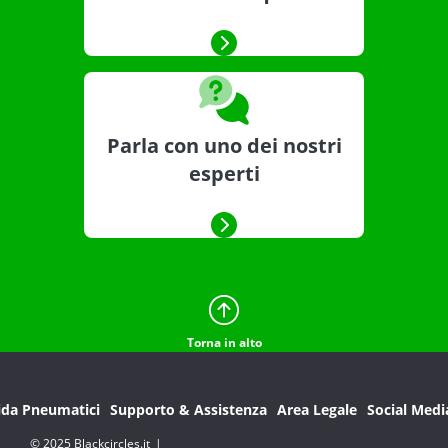
Parla con uno dei nostri
esperti
Torna in alto
ida Pneumatici
Supporto & Assistenza
Area Legale
Social Medi
© 2025 Blackcircles.it
|