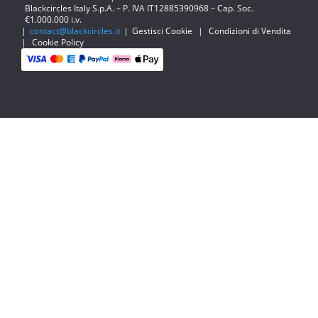
Blackcircles Italy S.p.A. – P. IVA IT12885390968 – Cap. Soc.
€1.000.000 i.v.
|
contact@blackcircles.it
|
Gestisci Cookie
|
Condizioni di Vendita
|
Cookie Policy