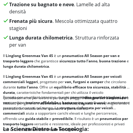
Trazione su bagnato e neve
. Lamelle ad alta
densità
Frenata più sicura
. Mescola ottimizzata quattro
stagioni
Lunga durata chilometrica
. Struttura rinforzata
per van
Il
Linglong Greenmax Van 4S
è un
pneumatico All Season per van e
trasporto leggero
che garantisce
sicurezza tutto l’anno
,
buona trazione
e
lunga durata chilometrica
.
Il
Linglong Greenmax Van 4S
è un
pneumatico All Season per veicoli
commerciali leggeri
, progettato per
van, furgoni e camper
che circolano
durante
tutto l’anno
. Offre un
equilibrio efficace tra
sicurezza, stabilità e
durata
, caratteristiche fondamentali per chi utilizza il veicolo
Pensato per un utilizzo intensivo, questo
pneumatico quattro stagioni per
quotidianamente per lavoro o per lunghi viaggi. Il
disegno del battistrada
è
van
combina
trazione affidabile
e
bassa usura
, contribuendo a mantenere
studiato per garantire
aderenza su asciutto, bagnato e neve
, migliorando il
prestazioni costanti nel tempo. La
struttura rinforzata per veicoli
controllo del veicolo anche quando è a pieno carico.
commerciali
aiuta a sopportare carichi elevati e lunghe percorrenze,
offrendo una
guida stabile
e
prevedibile
. Il risultato è un
pneumatico per
trasporto leggero
versatile e resistente, ideale per professionisti e privati
La Scienza Dietro La Tecnologia:
che cercano
affidabilità in tutte le stagioni
.