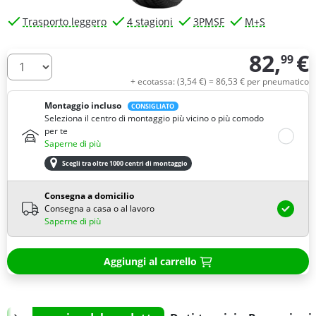
Trasporto leggero
4 stagioni
3PMSF
M+S
82,
€
99
Quantità
+ ecotassa: (
3,
54
€
) =
86,
53
€
per pneumatico
Montaggio incluso
CONSIGLIATO
Seleziona il centro di montaggio più vicino o più comodo
per te
Saperne di più
Scegli tra oltre 1000 centri di montaggio
Consegna a domicilio
Consegna a casa o al lavoro
Saperne di più
Aggiungi al carrello