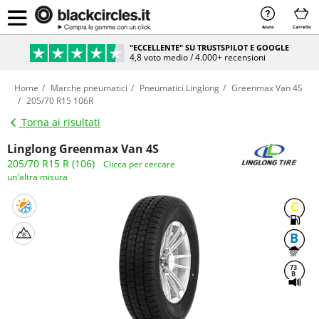
Aiuto
Carrello
"ECCELLENTE" SU TRUSTSPILOT E GOOGLE
4,8 voto medio / 4.000+ recensioni
Home
Marche pneumatici
Pneumatici Linglong
Greenmax Van 4S
205/70 R15 106R
Torna ai risultati
Linglong Greenmax Van 4S
205/70 R15 R (106)
Clicca per cercare
un'altra misura
C
B
73
B