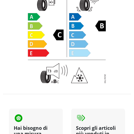
Hai bisogno di
Scopri gli articoli
una misura
più venduti in