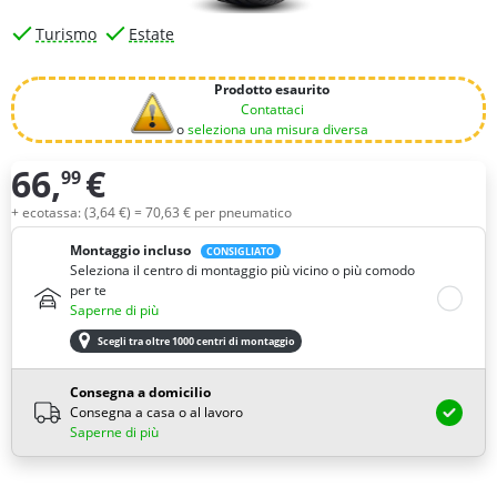
Turismo
Estate
Prodotto esaurito
Contattaci
o
seleziona una misura diversa
66,
€
99
Quantità
+ ecotassa: (
3,
64
€
) =
70,
63
€
per pneumatico
Montaggio incluso
CONSIGLIATO
Seleziona il centro di montaggio più vicino o più comodo
per te
Saperne di più
Scegli tra oltre 1000 centri di montaggio
Consegna a domicilio
Consegna a casa o al lavoro
Saperne di più