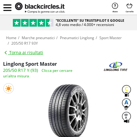
Aiuto
Carrello
"ECCELLENTE" SU TRUSTSPILOT E GOOGLE
4,8 voto medio / 4.000+ recensioni
Home
Marche pneumatici
Pneumatici Linglong
Sport Master
205/50 R17 93Y
Torna ai risultati
Linglong Sport Master
205/50 R17 Y (93)
Clicca per cercare
un'altra misura
C
A
69
A