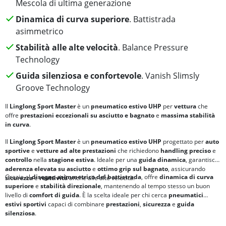
Mescola di ultima generazione
Dinamica di curva superiore
. Battistrada
asimmetrico
Stabilità alle alte velocità
. Balance Pressure
Technology
Guida silenziosa e confortevole
. Vanish Slimsly
Groove Technology
Il
Linglong Sport Master
è un
pneumatico estivo UHP
per
vettura
che
offre
prestazioni eccezionali su asciutto e bagnato
e
massima stabilità
in curva
.
Il
Linglong Sport Master
è un
pneumatico estivo UHP
progettato per
auto
sportive
e
vetture ad alte prestazioni
che richiedono
handling preciso
e
controllo
nella
stagione estiva
. Ideale per una
guida dinamica
, garantisce
aderenza elevata su asciutto
e
ottimo grip sul bagnato
, assicurando
Grazie al
disegno asimmetrico del battistrada
, offre
dinamica di curva
sicurezza
e
reattività
anche alle alte velocità.
superiore
e
stabilità direzionale
, mantenendo al tempo stesso un buon
livello di
comfort di guida
. È la scelta ideale per chi cerca
pneumatici
estivi sportivi
capaci di combinare
prestazioni
,
sicurezza
e
guida
silenziosa
.