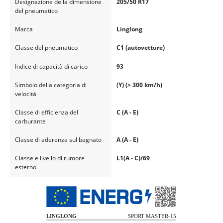
Designazione della dimensione
205/50 R17
del pneumatico
Marca
Linglong
Classe del pneumatico
C1 (autovetture)
Indice di capacità di carico
93
Simbolo della categoria di
(Y) (> 300 km/h)
velocità
Classe di efficienza del
C (A - E)
carburante
Classe di aderenza sul bagnato
A (A - E)
Classe e livello di rumore
L1(A - C)/69
esterno