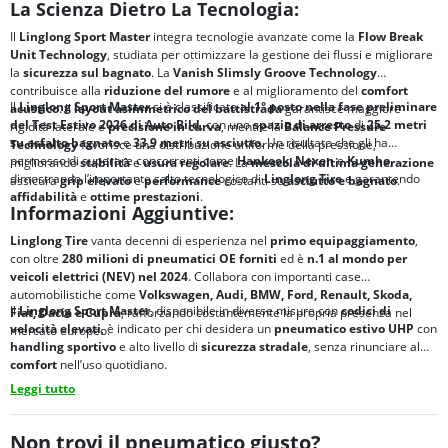
La Scienza Dietro La Tecnologia:
Il
Linglong Sport Master
integra tecnologie avanzate come la
Flow Break
Unit Technology
, studiata per ottimizzare la gestione dei flussi e migliorare
la
sicurezza sul bagnato
. La
Vanish Slimsly Groove Technology
contribuisce alla
riduzione del rumore
e al miglioramento del
comfort
Il
Linglong Sport Master
si è classificato
al 1° posto nella fase preliminare
acustico
. Il
layout asimmetrico del battistrada
garantisce maggiore
del Test Estivo 2026 di Auto Bild
, con uno
spazio di arresto
di
25,2 metri
rigidità laterale e
precisione in curva
, mentre la
Balance Pressure
su asfalto bagnato
e
33,9 metri su asciutto
. Un risultato che gli ha
Technology
favorisce una distribuzione uniforme della pressione,
permesso di superare concorrenti come
Hankook
,
Nexen
e
Kumho
,
migliorando
stabilità
e
usura regolare
. La
mescola di ultima generazione
dimostrando l’importante salto tecnologico di
Linglong Tire
e garantendo
assicura
grip elevato
e
performance
costanti su
asciutto e bagnato
.
affidabilità
e
ottime prestazioni
.
Informazioni Aggiuntive:
Linglong Tire
vanta decenni di esperienza nel
primo equipaggiamento
,
con oltre
280 milioni di pneumatici OE forniti
ed è
n.1 al mondo per
veicoli elettrici (NEV) nel 2024
. Collabora con importanti case
automobilistiche come
Volkswagen, Audi, BMW, Ford, Renault, Skoda,
Il
Linglong Sport Master
, disponibile in diverse misure con
codici di
Fiat, Dacia e Cupra
, rafforzando costantemente la propria presenza nel
velocità elevati
, è indicato per chi desidera un
pneumatico estivo UHP
con
mercato europeo.
handling sportivo
e alto livello di
sicurezza stradale
, senza rinunciare al
comfort
nell’uso quotidiano.
Leggi tutto
Non trovi il pneumatico giusto?