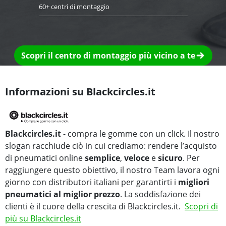
60+ centri di montaggio
Scopri il centro di montaggio più vicino a te
Informazioni su Blackcircles.it
Blackcircles.it
- compra le gomme con un click. Il nostro
slogan racchiude ciò in cui crediamo: rendere l’acquisto
di pneumatici online
semplice
,
veloce
e
sicuro
. Per
raggiungere questo obiettivo, il nostro Team lavora ogni
giorno con distributori italiani per garantirti i
migliori
pneumatici al miglior prezzo
. La soddisfazione dei
clienti è il cuore della crescita di Blackcircles.it.
Scopri di
più su Blackcircles.it