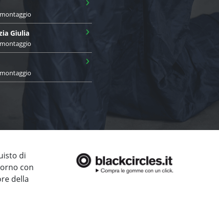
›
i montaggio
›
zia Giulia
i montaggio
›
i montaggio
uisto di
giorno con
ore della