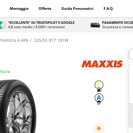
Montaggio
Offerte
Guida Pneumatici
F.A.Q.
"ECCELLENTE" SU TRUSTSPILOT E GOOGLE
PAGAMENTO SICUR
4,8 voto medio / 4.000+ recensioni
Sicurezza e comod
Premitra 6 HP6
225/55 R17 101W
Q
misura
C
A