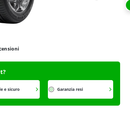
censioni
it?
le e sicuro
Garanzia resi