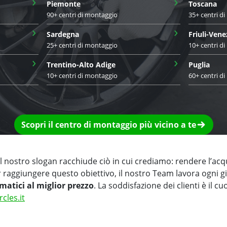
›
›
Piemonte
Toscana
90+ centri di montaggio
35+ centri d
›
›
Sardegna
Friuli-Vene
25+ centri di montaggio
10+ centri d
›
›
Trentino-Alto Adige
Puglia
10+ centri di montaggio
60+ centri d
Scopri il centro di montaggio più vicino a te
 nostro slogan racchiude ciò in cui crediamo: rendere l’acq
r raggiungere questo obiettivo, il nostro Team lavora ogni 
matici al miglior prezzo
. La soddisfazione dei clienti è il cu
rcles.it