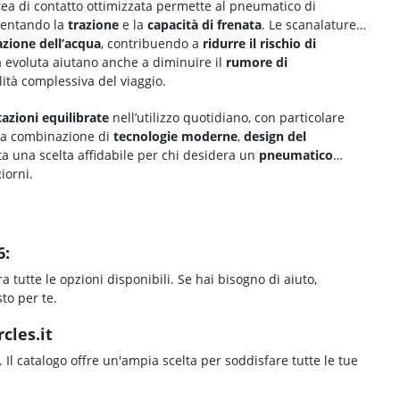
area di contatto ottimizzata permette al pneumatico di
mentando la
trazione
e la
capacità di frenata
. Le scanalature
zione dell’acqua
, contribuendo a
ridurre il rischio di
a evoluta aiutano anche a diminuire il
rumore di
lità complessiva del viaggio.
azioni equilibrate
nell’utilizzo quotidiano, con particolare
lla combinazione di
tecnologie moderne
,
design del
ta una scelta affidabile per chi desidera un
pneumatico
giorni.
6:
ra tutte le opzioni disponibili. Se hai bisogno di aiuto,
to per te.
cles.it
. Il catalogo offre un'ampia scelta per soddisfare tutte le tue