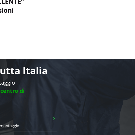
tta Italia
ntaggio
 centro di
›
i montaggio