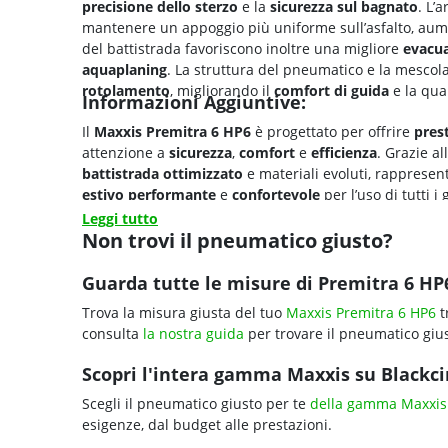
precisione dello sterzo
e la
sicurezza sul bagnato
. L’
mantenere un appoggio più uniforme sull’asfalto, au
del battistrada favoriscono inoltre una migliore
evacua
aquaplaning
. La struttura del pneumatico e la mescol
rotolamento
, migliorando il
comfort di guida
e la qua
Informazioni Aggiuntive:
Il
Maxxis Premitra 6 HP6
è progettato per offrire
prest
attenzione a
sicurezza
,
comfort
e
efficienza
. Grazie a
battistrada ottimizzato
e materiali evoluti, rappresen
estivo performante
e
confortevole
per l’uso di tutti i 
Leggi tutto
Non trovi il pneumatico giusto?
Guarda tutte le misure di Premitra 6 HP
Trova la misura giusta del tuo
Maxxis Premitra 6 HP6
t
consulta
la nostra guida
per trovare il pneumatico gius
Scopri l'intera gamma Maxxis su Blackcir
Scegli il pneumatico giusto per te
della gamma Maxxis
esigenze, dal budget alle prestazioni.