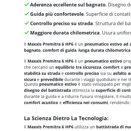
Aderenza eccellente sul bagnato
. Disegno d
Guida più confortevole
. Superficie di contat
Controllo preciso su strada
. Struttura del ba
Maggiore durata chilometrica
. Usura unifor
Il
Maxxis Premitra 6 HP6
è un
pneumatico estivo ad a
bagnato
,
comfort di guida
,
lunga durata chilometrica
Il
Maxxis Premitra 6 HP6
è un
pneumatico estivo
prog
che cercano un
equilibrio tra
sicurezza
,
comfort
e
pre
stabilità su strada
e
controllo preciso
sia su
asfalto a
sicura
e
prevedibile
durante i viaggi quotidiani e nei tr
Questo
pneumatico estivo
è stato sviluppato per mig
disegno del battistrada
ottimizza la
superficie di cont
durante la guida e a ridurre l’usura irregolare. Il risu
comfort acustico
e
efficienza nei consumi
, rendendo o
La Scienza Dietro La Tecnologia:
Il
Maxxis Premitra 6 HP6
utilizza un
battistrada di n