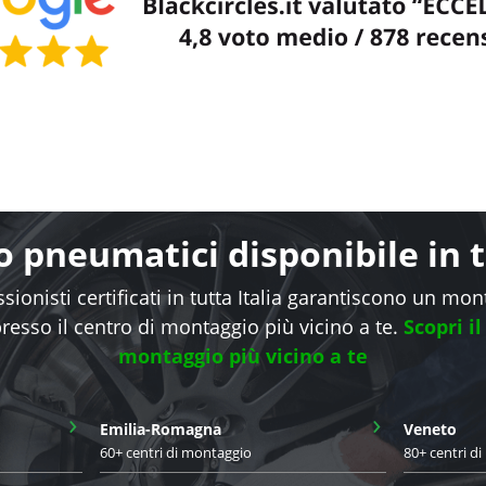
 pneumatici disponibile in tu
sionisti certificati in tutta Italia garantiscono un mo
presso il centro di montaggio più vicino a te.
Scopri il
montaggio più vicino a te
›
›
Emilia-Romagna
Veneto
60+ centri di montaggio
80+ centri d