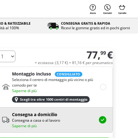
Aiuto
Contatti
Carrello
O & RATEIZZABILE
CONSEGNA GRATIS & RAPIDA
ità al 100%
Ricevi le gomme gratis ed in pochi giorni
77,
€
99
uantità
+ ecotassa: (
3,
17
€
) =
81,
16
€
per pneumatico
Montaggio incluso
CONSIGLIATO
Seleziona il centro di montaggio più vicino o più
comodo per te
Saperne di più
Scegli tra oltre 1000 centri di montaggio
Consegna a domicilio
Consegna a casa o al lavoro
Saperne di più