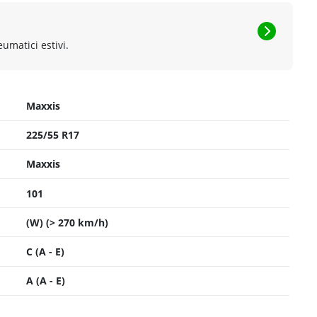
eumatici estivi.
Maxxis
225/55 R17
Maxxis
101
(W) (> 270 km/h)
C (A - E)
A (A - E)