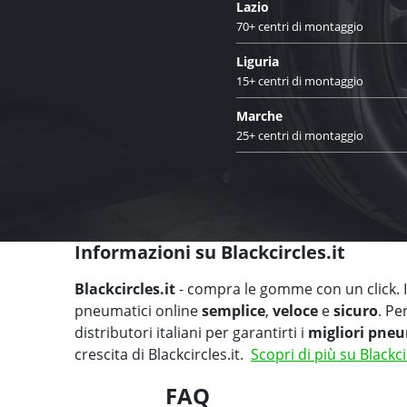
Lazio
70+ centri di montaggio
Liguria
15+ centri di montaggio
Marche
25+ centri di montaggio
Informazioni su Blackcircles.it
Blackcircles.it
- compra le gomme con un click. Il
pneumatici online
semplice
,
veloce
e
sicuro
. Pe
distributori italiani per garantirti i
migliori pneu
crescita di Blackcircles.it.
Scopri di più su Blackci
FAQ