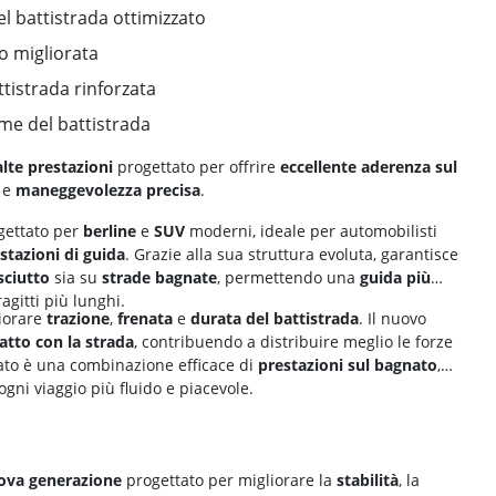
el battistrada ottimizzato
to migliorata
ttistrada rinforzata
me del battistrada
lte prestazioni
progettato per offrire
eccellente aderenza sul
e
maneggevolezza precisa
.
ettato per
berline
e
SUV
moderni, ideale per automobilisti
stazioni di guida
. Grazie alla sua struttura evoluta, garantisce
sciutto
sia su
strade bagnate
, permettendo una
guida più
agitti più lunghi.
liorare
trazione
,
frenata
e
durata del battistrada
. Il nuovo
atto con la strada
, contribuendo a distribuire meglio le forze
ltato è una combinazione efficace di
prestazioni sul bagnato
,
gni viaggio più fluido e piacevole.
uova generazione
progettato per migliorare la
stabilità
, la