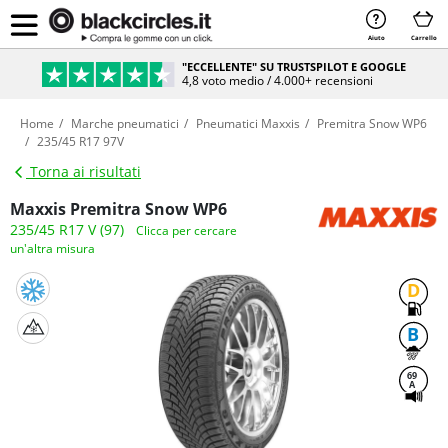
Aiuto
Carrello
"ECCELLENTE" SU TRUSTSPILOT E GOOGLE
4,8 voto medio / 4.000+ recensioni
Home
Marche pneumatici
Pneumatici Maxxis
Premitra Snow WP6
235/45 R17 97V
Torna ai risultati
Maxxis Premitra Snow WP6
235/45 R17 V (97)
Clicca per cercare
un'altra misura
D
B
69
A