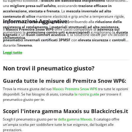
su superfici scivolose. I
blocchi del battistrada indipendenti
favoriscono
una
migliore presa sull’asfalto
, assicurando
trazione efficace in
accelerazione, sterzata e frenata
. La
mescola invernale ad alto
contenuto di silice
mantiene elasticità e grip anche a temperature rigide,
Informazioni Aggiuntive:
migliorando la
frenata sul bagnato
e contribuendo alla
riduzione della
resistenza al rotolamento
. I
materiali strutturali ad alta resistenza
Il
Maxxis Premitra Snow WP6
offre classi competitive di
aderenza sul
aumentano la
protezione contro urti e marciapiedi
e migliorano la
durata
bagnato
e un
buon
comfort acustico
. È la soluzione ideale per chi desidera
chilometrica
.
pneumatici
invernali certificati 3PMSF
con
elevata sicurezza
e
controllo
durante l’
inverno
.
Leggi tutto
Non trovi il pneumatico giusto?
Guarda tutte le misure di Premitra Snow WP6:
Trova la misura giusta del tuo
Maxxis Premitra Snow WP6
tra tutte le opzioni
disponibili. Se hai bisogno di aiuto, consulta
la nostra guida
per trovare il
pneumatico giusto per te.
Scopri l'intera gamma Maxxis su Blackcircles.it
Scegli il pneumatico giusto per te
della gamma Maxxis
. Il catalogo offre
un'ampia scelta per soddisfare tutte le tue esigenze, dal budget alle
prestazioni.