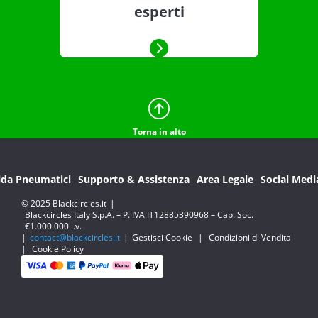
esperti
Torna in alto
ida Pneumatici
Supporto & Assistenza
Area Legale
Social Medi
© 2025 Blackcircles.it
|
Blackcircles Italy S.p.A. – P. IVA IT12885390968 – Cap. Soc.
€1.000.000 i.v.
|
contact@blackcircles.it
|
Gestisci Cookie
|
Condizioni di Vendita
|
Cookie Policy