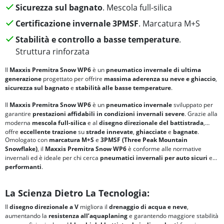
Sicurezza sul bagnato
. Mescola full-silica
Certificazione invernale 3PMSF
. Marcatura M+S
Stabilità e controllo a basse temperature
.
Struttura rinforzata
Il
Maxxis Premitra Snow WP6
è un
pneumatico invernale di ultima
generazione
progettato per offrire
massima aderenza su neve e ghiaccio
,
sicurezza sul bagnato
e
stabilità alle basse temperature
.
Il
Maxxis Premitra Snow WP6
è un
pneumatico invernale
sviluppato per
garantire
prestazioni affidabili in condizioni invernali severe
. Grazie alla
moderna
mescola full-silica
e al
disegno direzionale del battistrada
,
offre
eccellente trazione
su
strade innevate
,
ghiacciate
e
bagnate
.
Omologato con
marcatura
M+S
e
3PMSF (Three Peak Mountain
Snowflake)
, il
Maxxis Premitra Snow WP6
è conforme alle normative
invernali ed è ideale per chi cerca
pneumatici invernali per auto
sicuri
e
performanti
.
La Scienza Dietro La Tecnologia:
Il
disegno direzionale a V
migliora il
drenaggio di acqua e neve
,
aumentando la
resistenza all’aquaplaning
e garantendo maggiore stabilità