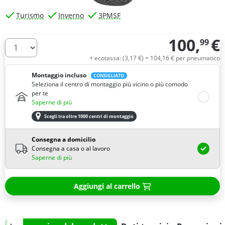
Turismo
Inverno
3PMSF
100,
€
99
Quantità
+ ecotassa: (
3,
17
€
) =
104,
16
€
per pneumatico
Montaggio incluso
CONSIGLIATO
Seleziona il centro di montaggio più vicino o più comodo
per te
Saperne di più
Scegli tra oltre 1000 centri di montaggio
Consegna a domicilio
Consegna a casa o al lavoro
Saperne di più
Aggiungi al carrello