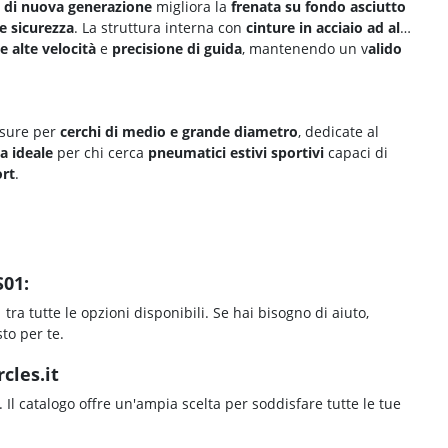
 di nuova generazione
migliora la
frenata su fondo asciutto
e sicurezza
. La struttura interna con
cinture in acciaio ad alta
le alte velocità
e
precisione di guida
, mantenendo un v
alido
isure per
cerchi di medio e grande diametro
, dedicate al
ta ideale
per chi cerca
pneumatici
estivi sportivi
capaci di
rt
.
S01:
1
tra tutte le opzioni disponibili. Se hai bisogno di aiuto,
to per te.
cles.it
. Il catalogo offre un'ampia scelta per soddisfare tutte le tue