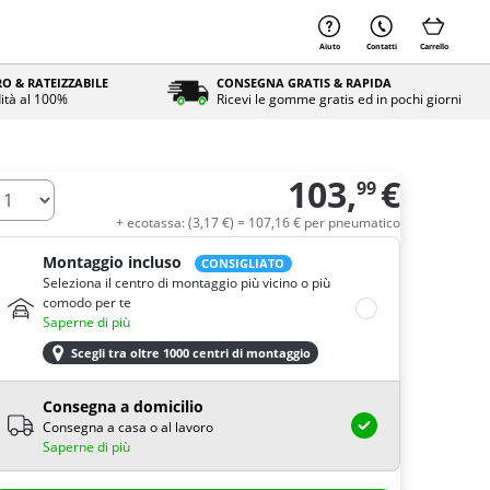
Aiuto
Contatti
Carrello
O & RATEIZZABILE
CONSEGNA GRATIS & RAPIDA
ità al 100%
Ricevi le gomme gratis ed in pochi giorni
103,
€
99
uantità
+ ecotassa: (
3,
17
€
) =
107,
16
€
per pneumatico
Montaggio incluso
CONSIGLIATO
Seleziona il centro di montaggio più vicino o più
comodo per te
Saperne di più
Scegli tra oltre 1000 centri di montaggio
Consegna a domicilio
Consegna a casa o al lavoro
Saperne di più