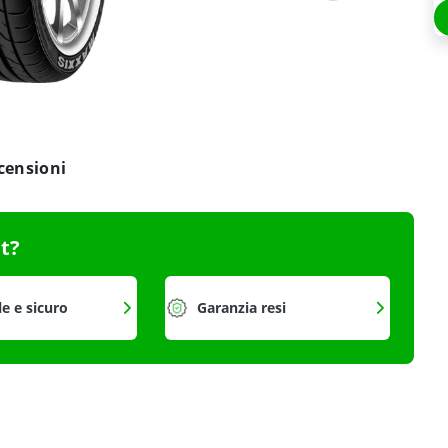
censioni
it?
le e sicuro
Garanzia resi