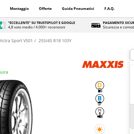
Montaggio
Offerte
Guida Pneumatici
F.A.Q.
"ECCELLENTE" SU TRUSTSPILOT E GOOGLE
PAGAMENTO SICUR
4,8 voto medio / 4.000+ recensioni
Sicurezza e comod
Victra Sport VS01
255/45 R18 103Y
Q
isura
D
B
71
B