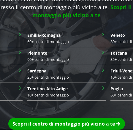
presso il centro di montaggio più vicino a te.
Scopri il
montaggio più vicino a te
›
›
Emilia-Romagna
Veneto
60+ centri di montaggio
80+ centri d
›
›
Piemonte
Toscana
90+ centri di montaggio
35+ centri d
›
›
Sardegna
Friuli-Vene
25+ centri di montaggio
10+ centri d
›
›
Trentino-Alto Adige
Puglia
10+ centri di montaggio
60+ centri d
Scopri il centro di montaggio più vicino a te