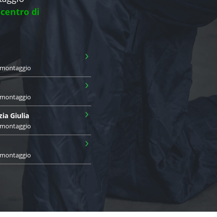
 centro di
›
i montaggio
›
i montaggio
›
zia Giulia
i montaggio
›
i montaggio