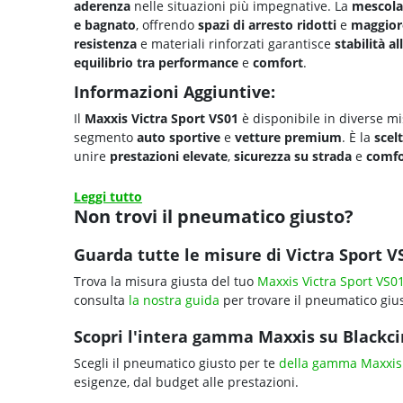
aderenza
nelle situazioni più impegnative. La
mescola
e bagnato
, offrendo
spazi di arresto ridotti
e
maggior
resistenza
e materiali rinforzati garantisce
stabilità al
equilibrio tra performance
e
comfort
.
Informazioni Aggiuntive:
Il
Maxxis Victra Sport VS01
è disponibile in diverse m
segmento
auto sportive
e
vetture premium
. È la
scel
unire
prestazioni elevate
,
sicurezza su strada
e
comfo
Leggi tutto
Non trovi il pneumatico giusto?
Guarda tutte le misure di Victra Sport V
Trova la misura giusta del tuo
Maxxis Victra Sport VS0
consulta
la nostra guida
per trovare il pneumatico gius
Scopri l'intera gamma Maxxis su Blackcir
Scegli il pneumatico giusto per te
della gamma Maxxis
esigenze, dal budget alle prestazioni.