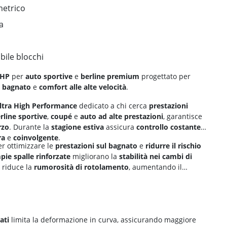
metrico
a
bile blocchi
UHP
per
auto sportive
e
berline premium
progettato per
e bagnato
e
comfort alle alte velocità
.
ltra High Performance
dedicato a chi cerca
prestazioni
rline sportive
,
coupé
e
auto ad alte prestazioni
, garantisce
rzo
. Durante la
stagione estiva
assicura
controllo costante
ra
e
coinvolgente
.
r ottimizzare le
prestazioni sul bagnato
e
ridurre il rischio
pie spalle rinforzate
migliorano la
stabilità nei cambi di
riduce la
rumorosità di rotolamento
, aumentando il
ati
limita la deformazione in curva, assicurando maggiore