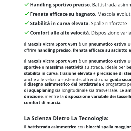
Handling sportivo preciso
. Battistrada asim
Frenata efficace su bagnato
. Mescola evolut
Stabilità in curva elevata
. Spalle rinforzate
Comfort alle alte velocità
. Disposizione varia
Il
Maxxis Victra Sport VS01
è un
pneumatico estivo 
offrire
handling preciso
,
frenata efficace su asciutto 
Il
Maxxis Victra Sport VS01
è un
pneumatico estivo U
sportive
e
massima reattività
su strada. Ideale per
be
stabilità in curva
,
trazione elevata
e
precisione di ste
anche alle velocità sostenute, offrendo una
guida sicu
Il
disegno asimmetrico del battistrada
è progettato pe
di
aquaplaning
sia longitudinale sia trasversale. Le
am
direzione
, mentre la
disposizione variabile dei tasselli
comfort di marcia
.
La Scienza Dietro La Tecnologia:
Il
battistrada asimmetrico
con
blocchi spalla maggior