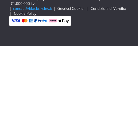
€1.000.000 i.v.
|
contact@blackcircles.it
|
Gestisci Cookie
|
Condizioni di Vendita
|
Cookie Policy