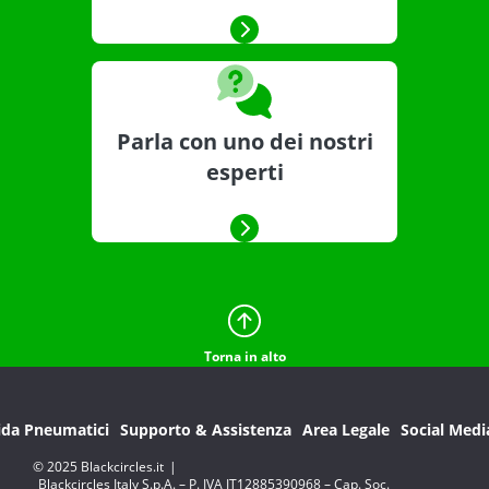
Parla con uno dei nostri
esperti
Torna in alto
ida Pneumatici
Supporto & Assistenza
Area Legale
Social Medi
© 2025 Blackcircles.it
|
Blackcircles Italy S.p.A. – P. IVA IT12885390968 – Cap. Soc.