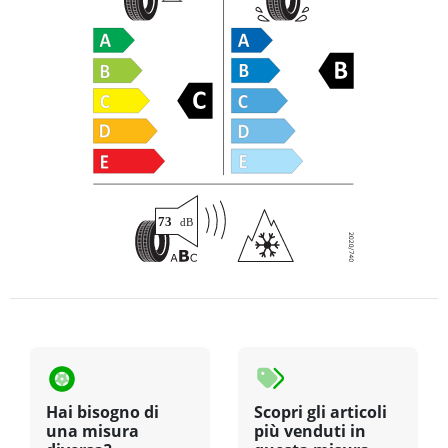
Hai bisogno di
Scopri gli articoli
una misura
più venduti in