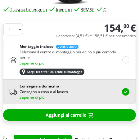
Trasporto leggero
Inverno
3PMSF
C
154,
€
00
Quantità
+ ecotassa: (
4,
51
€
) =
158,
51
€
per pneumatico
Montaggio incluso
CONSIGLIATO
Seleziona il centro di montaggio più vicino o più comodo
per te
Saperne di più
Scegli tra oltre 1000 centri di montaggio
Consegna a domicilio
Consegna a casa o al lavoro
Saperne di più
Aggiungi al carrello