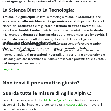
montagna
, garantisce
prestazioni affidabili
e
sicurezza costante
.
La Scienza Dietro La Tecnologia:
Il
Michelin Agilis Alpin
utilizza la tecnologia
Michelin StabiliGrip
, che
incorpora
lamelle autobloccanti
e
geometrie variabili
per stabilizzare i
blocchi del
battistrada
e migliorare la
frenata su strade invernali
. La
tecnologia
Durable Contact Patch
massimizza il
contatto con la strada
,
migliorando la
durata del battistrada
e garantendo maggiore
longevità
. Il
composto resistente all’abrasione
, derivato dalla tecnologia dei
Informazioni Aggiuntive:
pneumatici per camion
, assicura
robustezza
contro
forature
e
carichi
elevati
, rendendolo ideale per
condizioni invernali difficili
.
Il
Michelin Agilis Alpin
è certificato
3PMSF
, garantendo conformità a
rigorosi standard di
prestazioni invernali
. Una corretta
manutenzione
e
una adeguata
conservazione
aiutano a preservare
prestazioni
e
durata
nel tempo
del pneumatico.
Leggi tutto
Non trovi il pneumatico giusto?
Guarda tutte le misure di Agilis Alpin C:
Trova la misura giusta del tuo
Michelin Agilis Alpin C
tra tutte le opzioni
disponibili. Se hai bisogno di aiuto, consulta
la nostra guida
per trovare il
pneumatico giusto per te.