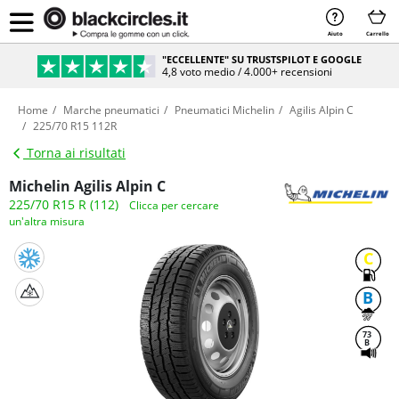
Aiuto
Carrello
"ECCELLENTE" SU TRUSTSPILOT E GOOGLE
4,8 voto medio / 4.000+ recensioni
Home
Marche pneumatici
Pneumatici Michelin
Agilis Alpin C
225/70 R15 112R
Torna ai risultati
Michelin Agilis Alpin C
225/70 R15 R (112)
Clicca per cercare
un'altra misura
C
B
73
B