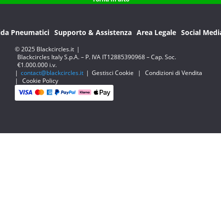
ida Pneumatici
Supporto & Assistenza
Area Legale
Social Medi
© 2025 Blackcircles.it
|
Blackcircles Italy S.p.A. – P. IVA IT12885390968 – Cap. Soc.
€1.000.000 i.v.
|
contact@blackcircles.it
|
Gestisci Cookie
|
Condizioni di Vendita
|
Cookie Policy