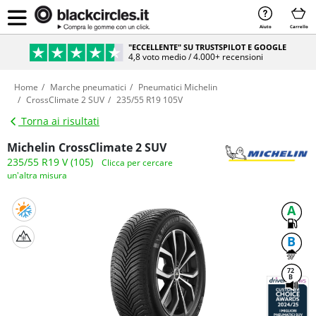
Aiuto
Carrello
"ECCELLENTE" SU TRUSTSPILOT E GOOGLE
4,8 voto medio / 4.000+ recensioni
Home
Marche pneumatici
Pneumatici Michelin
CrossClimate 2 SUV
235/55 R19 105V
Torna ai risultati
Michelin CrossClimate 2 SUV
235/55 R19 V (105)
Clicca per cercare
un'altra misura
A
B
72
B