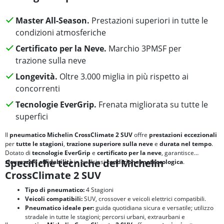
Master All-Season.
Prestazioni superiori in tutte le
condizioni atmosferiche
Certificato per la Neve.
Marchio 3PMSF per
trazione sulla neve
Longevità.
Oltre 3.000 miglia in più rispetto ai
concorrenti
Tecnologie EverGrip.
Frenata migliorata su tutte le
superfici
Il
pneumatico Michelin CrossClimate 2 SUV
offre
prestazioni eccezionali
per
tutte le stagioni
,
trazione superiore sulla neve
e
durata nel tempo
.
Dotato di
tecnologie EverGrip
e
certificato per la neve
, garantisce
Specifiche tecniche del Michelin
sicurezza
e
affidabilità
in qualsiasi
condizione meteorologica
.
CrossClimate 2 SUV
Tipo di pneumatico:
4 Stagioni
Veicoli compatibili:
SUV, crossover e veicoli elettrici compatibili.
Pneumatico ideale per:
guida quotidiana sicura e versatile; utilizzo
stradale in tutte le stagioni; percorsi urbani, extraurbani e