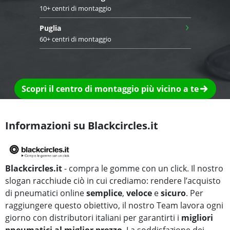
10+ centri di montaggio
›
Puglia
60+ centri di montaggio
Scopri il centro di montaggio più vicino a te
Informazioni su Blackcircles.it
Blackcircles.it
- compra le gomme con un click. Il nostro
slogan racchiude ciò in cui crediamo: rendere l’acquisto
di pneumatici online
semplice
,
veloce
e
sicuro
. Per
raggiungere questo obiettivo, il nostro Team lavora ogni
giorno con distributori italiani per garantirti i
migliori