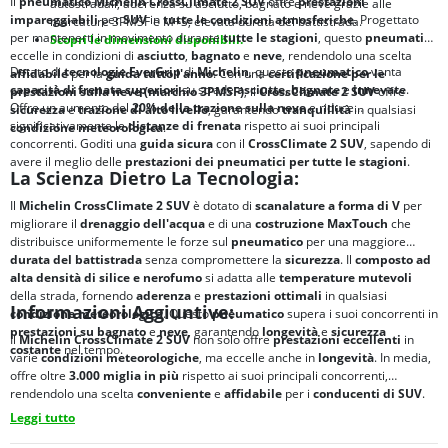
Il
pneumatico Michelin CrossClimate 2 SUV
offre
prestazioni
autostradali; aderenza su asciutto, bagnato e neve grazie alle
impareggiabili
per
SUV
in
tutte le condizioni atmosferiche
. Progettato
marcature 3PMSF e M+S; elevata durata del battistrada.
per mantenerti in movimento durante
tutte le stagioni
, questo
pneumatico
Scopri le dimensioni disponibili.
eccelle in condizioni di
asciutto
,
bagnato
e
neve
, rendendolo una scelta
Dotato di
tecnologie EverGrip
di
Michelin
, questo
pneumatico
vanta
affidabile
per la
guida tutto l'anno
. Con una
certificazione per le
capacità di frenata superiori
su strade
asciutte
,
bagnate
e
innevate
.
prestazioni sulla neve (marchio 3PMSF)
, il
CrossClimate 2 SUV
offre
Offre un aumento del
20% della trazione sulla neve
e riduce
sicurezza
e
trazione di alto livello
, garantendo
tranquillità
in qualsiasi
significativamente le
distanze di frenata
rispetto ai suoi principali
condizione meteorologica
.
concorrenti. Goditi una
guida sicura
con il
CrossClimate 2 SUV
, sapendo di
avere il meglio delle
prestazioni dei pneumatici per tutte le stagioni
.
La Scienza Dietro La Tecnologia:
Il
Michelin CrossClimate 2 SUV
è dotato di
scanalature a forma di V
per
migliorare il
drenaggio dell'acqua
e di una
costruzione MaxTouch
che
distribuisce uniformemente le forze sul
pneumatico
per una maggiore
durata del battistrada
senza compromettere la
sicurezza
. Il
composto ad
alta densità di silice e nerofumo
si adatta alle
temperature mutevoli
della strada, fornendo
aderenza
e
prestazioni ottimali
in qualsiasi
Informazioni Aggiuntive:
condizione meteorologica
. Questo
pneumatico
supera i suoi concorrenti in
prestazioni su bagnato
e
neve
, garantendo
longevità
e
sicurezza
Il
Michelin CrossClimate 2 SUV
non solo offre
prestazioni eccellenti
in
costante
nel tempo.
varie
condizioni meteorologiche
, ma eccelle anche in
longevità
. In media,
offre oltre
3.000 miglia in più
rispetto ai suoi principali concorrenti,
rendendolo una scelta
conveniente
e
affidabile
per i
conducenti di SUV
.
Leggi tutto