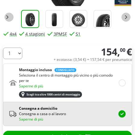
4x4
4 stagioni
3PMSF
S1
154,
€
00
Quantità
+ ecotassa: (
3,
54
€
) =
157,
54
€
per pneumatico
Montaggio incluso
CONSIGLIATO
Seleziona il centro di montaggio più vicino o più comodo
per te
Saperne di più
Scegli tra oltre 1000 centri di montaggio
Consegna a domicilio
Consegna a casa o al lavoro
Saperne di più