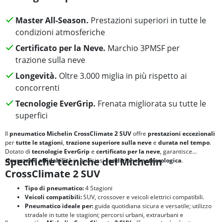
Master All-Season.
Prestazioni superiori in tutte le
condizioni atmosferiche
Certificato per la Neve.
Marchio 3PMSF per
trazione sulla neve
Longevità.
Oltre 3.000 miglia in più rispetto ai
concorrenti
Tecnologie EverGrip.
Frenata migliorata su tutte le
superfici
Il
pneumatico Michelin CrossClimate 2 SUV
offre
prestazioni eccezionali
per
tutte le stagioni
,
trazione superiore sulla neve
e
durata nel tempo
.
Dotato di
tecnologie EverGrip
e
certificato per la neve
, garantisce
Specifiche tecniche del Michelin
sicurezza
e
affidabilità
in qualsiasi
condizione meteorologica
.
CrossClimate 2 SUV
Tipo di pneumatico:
4 Stagioni
Veicoli compatibili:
SUV, crossover e veicoli elettrici compatibili.
Pneumatico ideale per:
guida quotidiana sicura e versatile; utilizzo
stradale in tutte le stagioni; percorsi urbani, extraurbani e