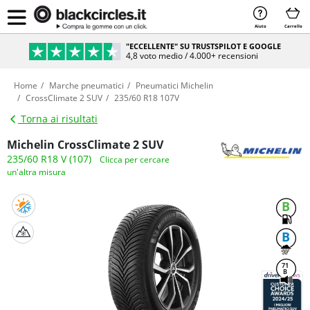
Aiuto
Carrello
"ECCELLENTE" SU TRUSTSPILOT E GOOGLE
4,8 voto medio / 4.000+ recensioni
Home
Marche pneumatici
Pneumatici Michelin
CrossClimate 2 SUV
235/60 R18 107V
Torna ai risultati
Michelin CrossClimate 2 SUV
235/60 R18 V (107)
Clicca per cercare
un'altra misura
B
B
71
B