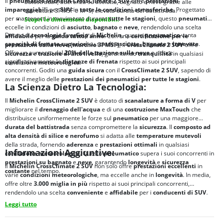
Il
pneumatico Michelin CrossClimate 2 SUV
offre
prestazioni
autostradali; aderenza su asciutto, bagnato e neve grazie alle
impareggiabili
per
SUV
in
tutte le condizioni atmosferiche
. Progettato
marcature 3PMSF e M+S; elevata durata del battistrada.
per mantenerti in movimento durante
tutte le stagioni
, questo
pneumatico
Scopri le dimensioni disponibili.
eccelle in condizioni di
asciutto
,
bagnato
e
neve
, rendendolo una scelta
Dotato di
tecnologie EverGrip
di
Michelin
, questo
pneumatico
vanta
affidabile
per la
guida tutto l'anno
. Con una
certificazione per le
capacità di frenata superiori
su strade
asciutte
,
bagnate
e
innevate
.
prestazioni sulla neve (marchio 3PMSF)
, il
CrossClimate 2 SUV
offre
Offre un aumento del
20% della trazione sulla neve
e riduce
sicurezza
e
trazione di alto livello
, garantendo
tranquillità
in qualsiasi
significativamente le
distanze di frenata
rispetto ai suoi principali
condizione meteorologica
.
concorrenti. Goditi una
guida sicura
con il
CrossClimate 2 SUV
, sapendo di
avere il meglio delle
prestazioni dei pneumatici per tutte le stagioni
.
La Scienza Dietro La Tecnologia:
Il
Michelin CrossClimate 2 SUV
è dotato di
scanalature a forma di V
per
migliorare il
drenaggio dell'acqua
e di una
costruzione MaxTouch
che
distribuisce uniformemente le forze sul
pneumatico
per una maggiore
durata del battistrada
senza compromettere la
sicurezza
. Il
composto ad
alta densità di silice e nerofumo
si adatta alle
temperature mutevoli
della strada, fornendo
aderenza
e
prestazioni ottimali
in qualsiasi
Informazioni Aggiuntive:
condizione meteorologica
. Questo
pneumatico
supera i suoi concorrenti in
prestazioni su bagnato
e
neve
, garantendo
longevità
e
sicurezza
Il
Michelin CrossClimate 2 SUV
non solo offre
prestazioni eccellenti
in
costante
nel tempo.
varie
condizioni meteorologiche
, ma eccelle anche in
longevità
. In media,
offre oltre
3.000 miglia in più
rispetto ai suoi principali concorrenti,
rendendolo una scelta
conveniente
e
affidabile
per i
conducenti di SUV
.
Leggi tutto