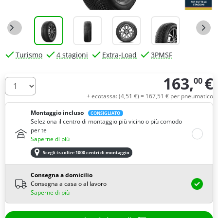
Turismo
4 stagioni
Extra-Load
3PMSF
163,
€
00
Quantità
+ ecotassa: (
4,
51
€
) =
167,
51
€
per pneumatico
Montaggio incluso
CONSIGLIATO
Seleziona il centro di montaggio più vicino o più comodo
per te
Saperne di più
Scegli tra oltre 1000 centri di montaggio
Consegna a domicilio
Consegna a casa o al lavoro
Saperne di più