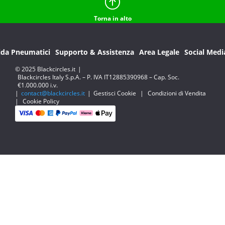
Torna in alto
ida Pneumatici
Supporto & Assistenza
Area Legale
Social Medi
© 2025 Blackcircles.it
|
Blackcircles Italy S.p.A. – P. IVA IT12885390968 – Cap. Soc.
€1.000.000 i.v.
|
contact@blackcircles.it
|
Gestisci Cookie
|
Condizioni di Vendita
|
Cookie Policy