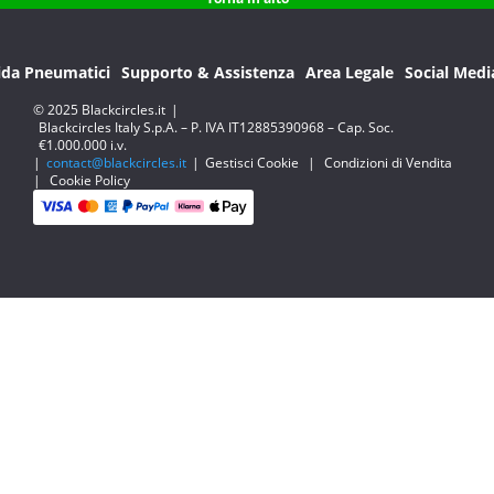
ida Pneumatici
Supporto & Assistenza
Area Legale
Social Medi
© 2025 Blackcircles.it
|
Blackcircles Italy S.p.A. – P. IVA IT12885390968 – Cap. Soc.
€1.000.000 i.v.
|
contact@blackcircles.it
|
Gestisci Cookie
|
Condizioni di Vendita
|
Cookie Policy