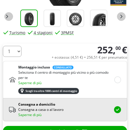
Turismo
4 stagioni
3PMSF
252,
€
00
Quantità
+ ecotassa: (
4,
51
€
) =
256,
51
€
per pneumatico
Montaggio incluso
CONSIGLIATO
Seleziona il centro di montaggio più vicino o più comodo
per te
Saperne di più
Scegli tra oltre 1000 centri di montaggio
Consegna a domicilio
Consegna a casa o al lavoro
Saperne di più