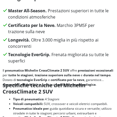
Master All-Season.
Prestazioni superiori in tutte le
condizioni atmosferiche
Certificato per la Neve.
Marchio 3PMSF per
trazione sulla neve
Longevità.
Oltre 3.000 miglia in più rispetto ai
concorrenti
Tecnologie EverGrip.
Frenata migliorata su tutte le
superfici
Il
pneumatico Michelin CrossClimate 2 SUV
offre
prestazioni eccezionali
per
tutte le stagioni
,
trazione superiore sulla neve
e
durata nel tempo
.
Dotato di
tecnologie EverGrip
e
certificato per la neve
, garantisce
Specifiche tecniche del Michelin
sicurezza
e
affidabilità
in qualsiasi
condizione meteorologica
.
CrossClimate 2 SUV
Tipo di pneumatico:
4 Stagioni
Veicoli compatibili:
SUV, crossover e veicoli elettrici compatibili.
Pneumatico ideale per:
guida quotidiana sicura e versatile; utilizzo
stradale in tutte le stagioni; percorsi urbani, extraurbani e