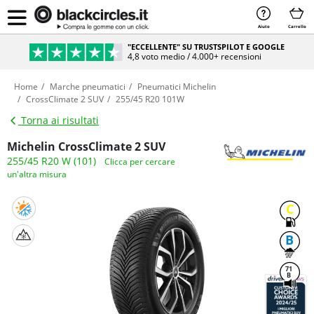
Aiuto
Carrello
"ECCELLENTE" SU TRUSTSPILOT E GOOGLE
4,8 voto medio / 4.000+ recensioni
Home
Marche pneumatici
Pneumatici Michelin
CrossClimate 2 SUV
255/45 R20 101W
Torna ai risultati
Michelin CrossClimate 2 SUV
255/45 R20 W (101)
Clicca per cercare
un'altra misura
C
B
71
B