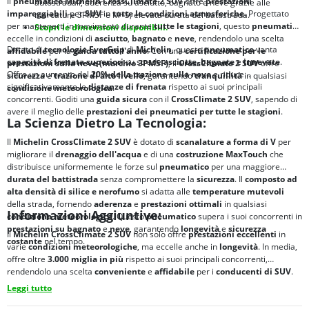
Il
pneumatico Michelin CrossClimate 2 SUV
offre
prestazioni
autostradali; aderenza su asciutto, bagnato e neve grazie alle
impareggiabili
per
SUV
in
tutte le condizioni atmosferiche
. Progettato
marcature 3PMSF e M+S; elevata durata del battistrada.
per mantenerti in movimento durante
tutte le stagioni
, questo
pneumatico
Scopri le dimensioni disponibili.
eccelle in condizioni di
asciutto
,
bagnato
e
neve
, rendendolo una scelta
Dotato di
tecnologie EverGrip
di
Michelin
, questo
pneumatico
vanta
affidabile
per la
guida tutto l'anno
. Con una
certificazione per le
capacità di frenata superiori
su strade
asciutte
,
bagnate
e
innevate
.
prestazioni sulla neve (marchio 3PMSF)
, il
CrossClimate 2 SUV
offre
Offre un aumento del
20% della trazione sulla neve
e riduce
sicurezza
e
trazione di alto livello
, garantendo
tranquillità
in qualsiasi
significativamente le
distanze di frenata
rispetto ai suoi principali
condizione meteorologica
.
concorrenti. Goditi una
guida sicura
con il
CrossClimate 2 SUV
, sapendo di
avere il meglio delle
prestazioni dei pneumatici per tutte le stagioni
.
La Scienza Dietro La Tecnologia:
Il
Michelin CrossClimate 2 SUV
è dotato di
scanalature a forma di V
per
migliorare il
drenaggio dell'acqua
e di una
costruzione MaxTouch
che
distribuisce uniformemente le forze sul
pneumatico
per una maggiore
durata del battistrada
senza compromettere la
sicurezza
. Il
composto ad
alta densità di silice e nerofumo
si adatta alle
temperature mutevoli
della strada, fornendo
aderenza
e
prestazioni ottimali
in qualsiasi
Informazioni Aggiuntive:
condizione meteorologica
. Questo
pneumatico
supera i suoi concorrenti in
prestazioni su bagnato
e
neve
, garantendo
longevità
e
sicurezza
Il
Michelin CrossClimate 2 SUV
non solo offre
prestazioni eccellenti
in
costante
nel tempo.
varie
condizioni meteorologiche
, ma eccelle anche in
longevità
. In media,
offre oltre
3.000 miglia in più
rispetto ai suoi principali concorrenti,
rendendolo una scelta
conveniente
e
affidabile
per i
conducenti di SUV
.
Leggi tutto