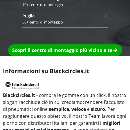
10+ centri di montaggio
›
Puglia
60+ centri di montaggio
Scopri il centro di montaggio più vicino a te
Informazioni su Blackcircles.it
Blackcircles.it
- compra le gomme con un click. Il nostro
slogan racchiude ciò in cui crediamo: rendere l’acquisto
di pneumatici online
semplice
,
veloce
e
sicuro
. Per
raggiungere questo obiettivo, il nostro Team lavora ogni
giorno con distributori italiani per garantirti i
migliori