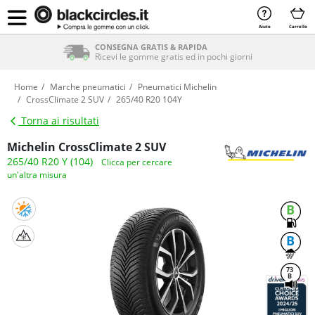
Aiuto
Carrello
SERVIZIO DI MONTAGGIO INCLUSO
Compra le gomme con il montaggio
Home
Marche pneumatici
Pneumatici Michelin
CrossClimate 2 SUV
265/40 R20 104Y
Torna ai risultati
Michelin CrossClimate 2 SUV
265/40 R20 Y (104)
Clicca per cercare
un'altra misura
B
B
73
B