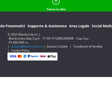
Torna in alto
ida Pneumatici
Supporto & Assistenza
Area Legale
Social Medi
© 2025 Blackcircles.it
|
Blackcircles Italy S.p.A. – P. IVA IT12885390968 – Cap. Soc.
€1.000.000 i.v.
|
contact@blackcircles.it
|
Gestisci Cookie
|
Condizioni di Vendita
|
Cookie Policy