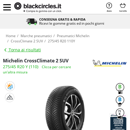
Aiuto
Carrello
CONSEGNA GRATIS & RAPIDA
Ricevi le gomme gratis ed in pochi giorni
Home
Marche pneumatici
Pneumatici Michelin
CrossClimate 2 SUV
275/45 R20 110Y
Torna ai risultati
Michelin CrossClimate 2 SUV
275/45 R20 Y (110)
Clicca per cercare
un'altra misura
B
B
71
B