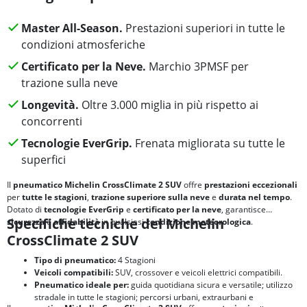
Master All-Season.
Prestazioni superiori in tutte le
condizioni atmosferiche
Certificato per la Neve.
Marchio 3PMSF per
trazione sulla neve
Longevità.
Oltre 3.000 miglia in più rispetto ai
concorrenti
Tecnologie EverGrip.
Frenata migliorata su tutte le
superfici
Il
pneumatico Michelin CrossClimate 2 SUV
offre
prestazioni eccezionali
per
tutte le stagioni
,
trazione superiore sulla neve
e
durata nel tempo
.
Dotato di
tecnologie EverGrip
e
certificato per la neve
, garantisce
Specifiche tecniche del Michelin
sicurezza
e
affidabilità
in qualsiasi
condizione meteorologica
.
CrossClimate 2 SUV
Tipo di pneumatico:
4 Stagioni
Veicoli compatibili:
SUV, crossover e veicoli elettrici compatibili.
Pneumatico ideale per:
guida quotidiana sicura e versatile; utilizzo
stradale in tutte le stagioni; percorsi urbani, extraurbani e