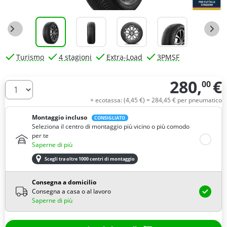
Turismo
4 stagioni
Extra-Load
3PMSF
280,
€
00
Quantità
+ ecotassa: (
4,
45
€
) =
284,
45
€
per pneumatico
Montaggio incluso
CONSIGLIATO
Seleziona il centro di montaggio più vicino o più comodo
per te
Saperne di più
Scegli tra oltre 1000 centri di montaggio
Consegna a domicilio
Consegna a casa o al lavoro
Saperne di più