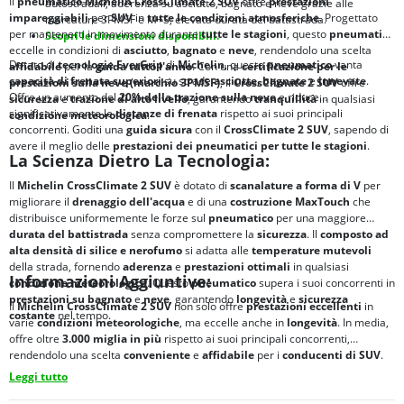
Il
pneumatico Michelin CrossClimate 2 SUV
offre
prestazioni
autostradali; aderenza su asciutto, bagnato e neve grazie alle
impareggiabili
per
SUV
in
tutte le condizioni atmosferiche
. Progettato
marcature 3PMSF e M+S; elevata durata del battistrada.
per mantenerti in movimento durante
tutte le stagioni
, questo
pneumatico
Scopri le dimensioni disponibili.
eccelle in condizioni di
asciutto
,
bagnato
e
neve
, rendendolo una scelta
Dotato di
tecnologie EverGrip
di
Michelin
, questo
pneumatico
vanta
affidabile
per la
guida tutto l'anno
. Con una
certificazione per le
capacità di frenata superiori
su strade
asciutte
,
bagnate
e
innevate
.
prestazioni sulla neve (marchio 3PMSF)
, il
CrossClimate 2 SUV
offre
Offre un aumento del
20% della trazione sulla neve
e riduce
sicurezza
e
trazione di alto livello
, garantendo
tranquillità
in qualsiasi
significativamente le
distanze di frenata
rispetto ai suoi principali
condizione meteorologica
.
concorrenti. Goditi una
guida sicura
con il
CrossClimate 2 SUV
, sapendo di
avere il meglio delle
prestazioni dei pneumatici per tutte le stagioni
.
La Scienza Dietro La Tecnologia:
Il
Michelin CrossClimate 2 SUV
è dotato di
scanalature a forma di V
per
migliorare il
drenaggio dell'acqua
e di una
costruzione MaxTouch
che
distribuisce uniformemente le forze sul
pneumatico
per una maggiore
durata del battistrada
senza compromettere la
sicurezza
. Il
composto ad
alta densità di silice e nerofumo
si adatta alle
temperature mutevoli
della strada, fornendo
aderenza
e
prestazioni ottimali
in qualsiasi
Informazioni Aggiuntive:
condizione meteorologica
. Questo
pneumatico
supera i suoi concorrenti in
prestazioni su bagnato
e
neve
, garantendo
longevità
e
sicurezza
Il
Michelin CrossClimate 2 SUV
non solo offre
prestazioni eccellenti
in
costante
nel tempo.
varie
condizioni meteorologiche
, ma eccelle anche in
longevità
. In media,
offre oltre
3.000 miglia in più
rispetto ai suoi principali concorrenti,
rendendolo una scelta
conveniente
e
affidabile
per i
conducenti di SUV
.
Leggi tutto