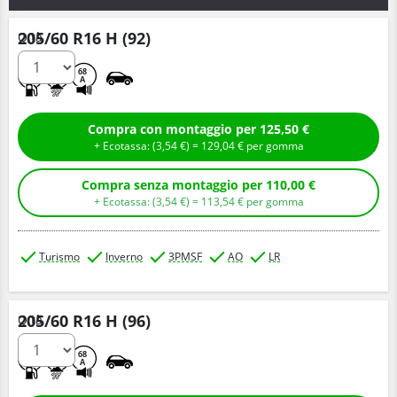
205/60 R16 H (92)
Q.tà
D
B
68
A
Compra con montaggio per 125,50 €
+ Ecotassa: (
3,
54
€
) =
129,
04
€
per gomma
Compra senza montaggio per 110,00 €
+ Ecotassa: (
3,
54
€
) =
113,
54
€
per gomma
Turismo
Inverno
3PMSF
AO
LR
205/60 R16 H (96)
Q.tà
C
B
68
A