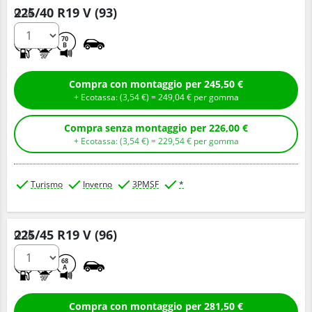
225/40 R19 V (93)
Q.tà
C
C
70
B
Compra con montaggio per 245,50 €
+ Ecotassa: (
3,
54
€
) =
249,
04
€
per gomma
Compra senza montaggio per 226,00 €
+ Ecotassa: (
3,
54
€
) =
229,
54
€
per gomma
Turismo
Inverno
3PMSF
*
225/45 R19 V (96)
Q.tà
C
B
68
A
Compra con montaggio per 281,50 €