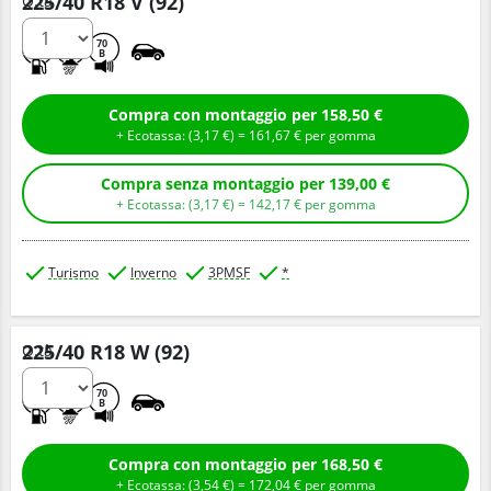
225/40 R18 V (92)
Q.tà
D
B
70
B
Compra con montaggio per 158,50 €
+ Ecotassa: (
3,
17
€
) =
161,
67
€
per gomma
Compra senza montaggio per 139,00 €
+ Ecotassa: (
3,
17
€
) =
142,
17
€
per gomma
Turismo
Inverno
3PMSF
*
225/40 R18 W (92)
Q.tà
D
B
70
B
Compra con montaggio per 168,50 €
+ Ecotassa: (
3,
54
€
) =
172,
04
€
per gomma