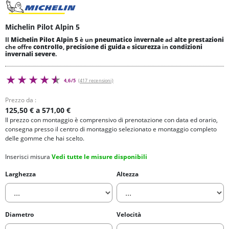
Michelin Pilot Alpin 5
Il
Michelin Pilot Alpin 5
è un
pneumatico invernale
ad
alte prestazioni
che offre
controllo
,
precisione di guida
e
sicurezza
in
condizioni
invernali severe
.
4,6/5
(417 recensioni)
Prezzo da :
125,50 € a 571,00 €
Il prezzo con montaggio è comprensivo di prenotazione con data ed orario,
consegna presso il centro di montaggio selezionato e montaggio completo
delle gomme che hai scelto.
Inserisci misura
Vedi tutte le misure disponibili
Larghezza
Altezza
Diametro
Velocità