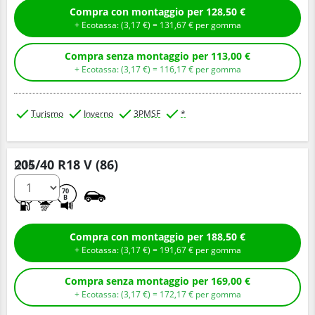
Compra con montaggio per 128,50 €
+ Ecotassa: (
3,
17
€
) =
131,
67
€
per gomma
Compra senza montaggio per 113,00 €
+ Ecotassa: (
3,
17
€
) =
116,
17
€
per gomma
Turismo
Inverno
3PMSF
*
205/40 R18 V (86)
Q.tà
D
B
70
B
Compra con montaggio per 188,50 €
+ Ecotassa: (
3,
17
€
) =
191,
67
€
per gomma
Compra senza montaggio per 169,00 €
+ Ecotassa: (
3,
17
€
) =
172,
17
€
per gomma