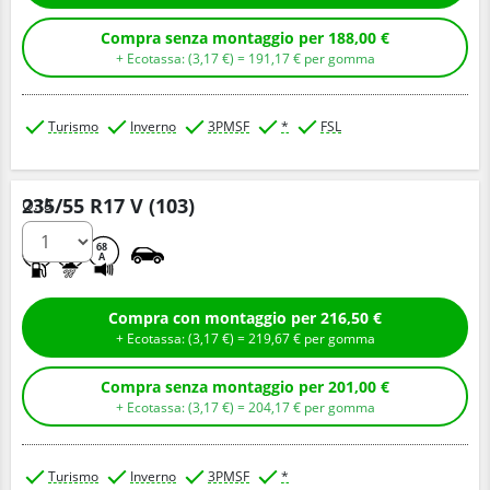
Compra senza montaggio per 188,00 €
+ Ecotassa: (
3,
17
€
) =
191,
17
€
per gomma
Turismo
Inverno
3PMSF
*
FSL
235/55 R17 V (103)
Q.tà
C
B
68
A
Compra con montaggio per 216,50 €
+ Ecotassa: (
3,
17
€
) =
219,
67
€
per gomma
Compra senza montaggio per 201,00 €
+ Ecotassa: (
3,
17
€
) =
204,
17
€
per gomma
Turismo
Inverno
3PMSF
*