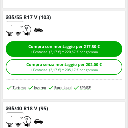
235/55 R17 V (103)
Q.tà
C
B
68
A
Compra con montaggio per 217,50 €
+ Ecotassa: (
3,
17
€
) =
220,
67
€
per gomma
Compra senza montaggio per 202,00 €
+ Ecotassa: (
3,
17
€
) =
205,
17
€
per gomma
Turismo
Inverno
Extra-Load
3PMSF
235/40 R18 V (95)
Q.tà
D
B
70
B