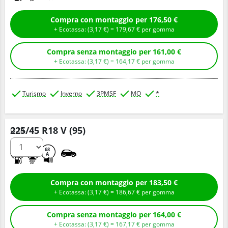
Compra con montaggio per 176,50 €
+ Ecotassa: (
3,
17
€
) =
179,
67
€
per gomma
Compra senza montaggio per 161,00 €
+ Ecotassa: (
3,
17
€
) =
164,
17
€
per gomma
Turismo
Inverno
3PMSF
MO
*
225/45 R18 V (95)
Q.tà
D
B
68
A
Compra con montaggio per 183,50 €
+ Ecotassa: (
3,
17
€
) =
186,
67
€
per gomma
Compra senza montaggio per 164,00 €
+ Ecotassa: (
3,
17
€
) =
167,
17
€
per gomma