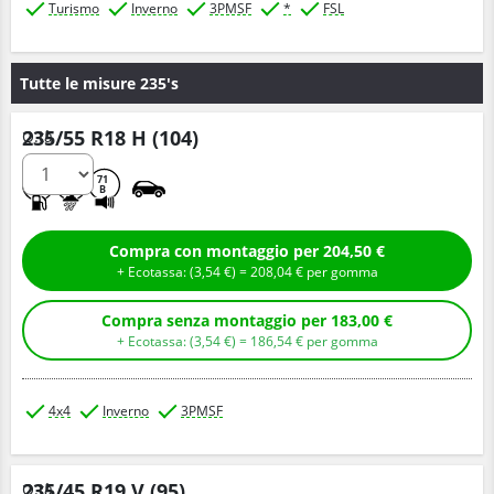
Turismo
Inverno
3PMSF
*
FSL
Tutte le misure 235's
235/55 R18 H (104)
Q.tà
B
C
71
B
Compra con montaggio per 204,50 €
+ Ecotassa: (
3,
54
€
) =
208,
04
€
per gomma
Compra senza montaggio per 183,00 €
+ Ecotassa: (
3,
54
€
) =
186,
54
€
per gomma
4x4
Inverno
3PMSF
235/45 R19 V (95)
Q.tà