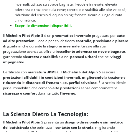
invernali; utilizzo su strade bagnate, fredde e innevate; elevata
aderenza e trazione sulla neve; controllo e stabilità alle alte velocità;
riduzione del rischio di aquaplaning; frenata sicura e lunga durata
chilometrica.
Scopri le dimensioni disponibili.
Il
Michelin Pilot Alpin 5
è un
pneumatico invernale
progettato per
auto
ad alte prestazioni
, ideale per chi desidera
controllo
,
precisione
e
piacere
di guida
anche durante la
stagione invernale
. Grazie alla sua
progettazione avanzata, offre un’
eccellente
aderenza su neve e bagnato
,
garantendo
sicurezza
e
stabilità
sia nei
percorsi urbani
che nei
viaggi
impegnativi
.
Certificato con
marcatura
3PMSF
, il
Michelin Pilot Alpin 5
assicura
prestazioni affidabili in condizioni invernali
,
migliorando
la
trazione
e
riducendo
le
distanze di frenata
su
superfici scivolose
. È la scelta ideale
per automobilisti che cercano
alte prestazioni
senza compromettere
sicurezza
e
comfort
durante tutto l’
inverno
.
La Scienza Dietro La Tecnologia:
Il
Michelin Pilot Alpin 5
presenta un
disegno direzionale e simmetrico
del battistrada
che ottimizza il
contatto con la strada
, migliorando