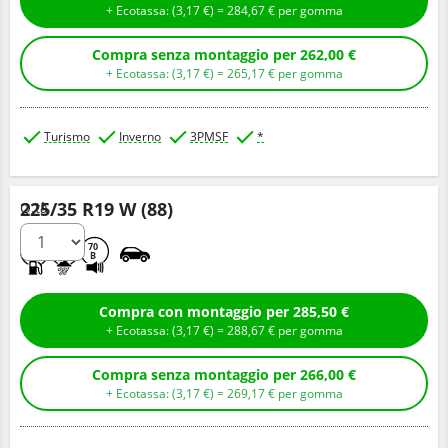
+ Ecotassa: (
3,
17
€
) =
284,
67
€
per gomma
Compra senza montaggio per 262,00 €
+ Ecotassa: (
3,
17
€
) =
265,
17
€
per gomma
Turismo
Inverno
3PMSF
*
225/35 R19 W (88)
Q.tà
D
C
70
B
Compra con montaggio per 285,50 €
+ Ecotassa: (
3,
17
€
) =
288,
67
€
per gomma
Compra senza montaggio per 266,00 €
+ Ecotassa: (
3,
17
€
) =
269,
17
€
per gomma