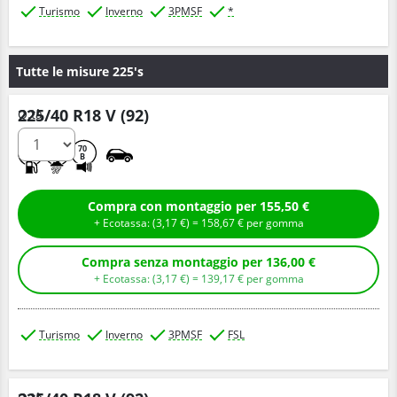
Turismo
Inverno
3PMSF
*
Tutte le misure 225's
225/40 R18 V (92)
Q.tà
D
B
70
B
Compra con montaggio per 155,50 €
+ Ecotassa: (
3,
17
€
) =
158,
67
€
per gomma
Compra senza montaggio per 136,00 €
+ Ecotassa: (
3,
17
€
) =
139,
17
€
per gomma
Turismo
Inverno
3PMSF
FSL