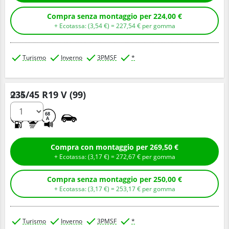
Compra senza montaggio per 224,00 €
+ Ecotassa: (
3,
54
€
) =
227,
54
€
per gomma
Turismo
Inverno
3PMSF
*
235/45 R19 V (99)
Q.tà
C
B
68
A
Compra con montaggio per 269,50 €
+ Ecotassa: (
3,
17
€
) =
272,
67
€
per gomma
Compra senza montaggio per 250,00 €
+ Ecotassa: (
3,
17
€
) =
253,
17
€
per gomma
Turismo
Inverno
3PMSF
*