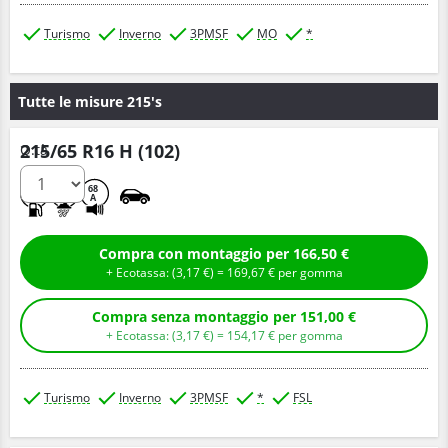
Turismo
Inverno
3PMSF
MO
*
Tutte le misure 215's
215/65 R16 H (102)
Q.tà
B
B
68
A
Compra con montaggio per 166,50 €
+ Ecotassa: (
3,
17
€
) =
169,
67
€
per gomma
Compra senza montaggio per 151,00 €
+ Ecotassa: (
3,
17
€
) =
154,
17
€
per gomma
Turismo
Inverno
3PMSF
*
FSL