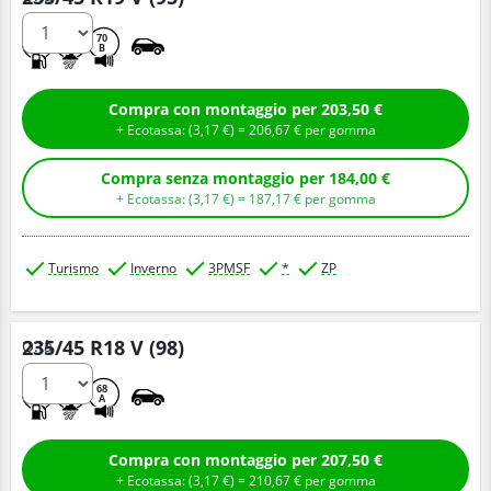
D
C
70
B
Compra con montaggio per 203,50 €
+ Ecotassa: (
3,
17
€
) =
206,
67
€
per gomma
Compra senza montaggio per 184,00 €
+ Ecotassa: (
3,
17
€
) =
187,
17
€
per gomma
Turismo
Inverno
3PMSF
*
ZP
235/45 R18 V (98)
Q.tà
C
B
68
A
Compra con montaggio per 207,50 €
+ Ecotassa: (
3,
17
€
) =
210,
67
€
per gomma