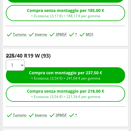
Compra senza montaggio per 185,00 €
+ Ecotassa: (
3,
17
€
) =
188,
17
€
per gomma
Turismo
Inverno
3PMSF
*
MO1
225/40 R19 W (93)
Q.tà
Compra con montaggio per 237,50 €
+ Ecotassa: (
3,
54
€
) =
241,
04
€
per gomma
Compra senza montaggio per 218,00 €
+ Ecotassa: (
3,
54
€
) =
221,
54
€
per gomma
Turismo
Inverno
3PMSF
*