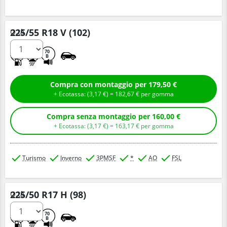
225/55 R18 V (102)
Q.tà
C
B
70
B
Compra con montaggio per 179,50 €
+ Ecotassa: (
3,
17
€
) =
182,
67
€
per gomma
Compra senza montaggio per 160,00 €
+ Ecotassa: (
3,
17
€
) =
163,
17
€
per gomma
Turismo
Inverno
3PMSF
*
AO
FSL
225/50 R17 H (98)
Q.tà
B
B
70
B