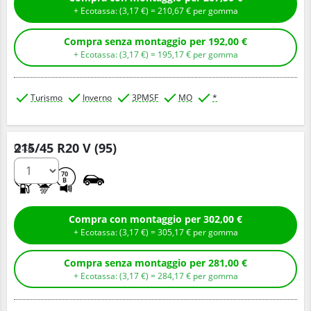
+ Ecotassa: (
3,
17
€
) =
210,
67
€
per gomma
Compra senza montaggio per 192,00 €
+ Ecotassa: (
3,
17
€
) =
195,
17
€
per gomma
Turismo
Inverno
3PMSF
MO
*
215/45 R20 V (95)
Q.tà
C
C
70
B
Compra con montaggio per 302,00 €
+ Ecotassa: (
3,
17
€
) =
305,
17
€
per gomma
Compra senza montaggio per 281,00 €
+ Ecotassa: (
3,
17
€
) =
284,
17
€
per gomma