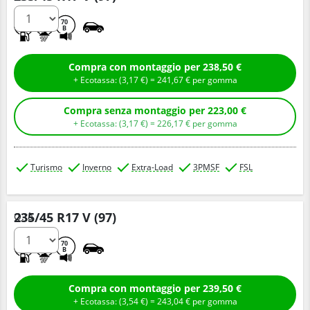
C
B
70
B
Compra con montaggio per 238,50 €
+ Ecotassa: (
3,
17
€
) =
241,
67
€
per gomma
Compra senza montaggio per 223,00 €
+ Ecotassa: (
3,
17
€
) =
226,
17
€
per gomma
Turismo
Inverno
Extra-Load
3PMSF
FSL
235/45 R17 V (97)
Q.tà
C
B
70
B
Compra con montaggio per 239,50 €
+ Ecotassa: (
3,
54
€
) =
243,
04
€
per gomma