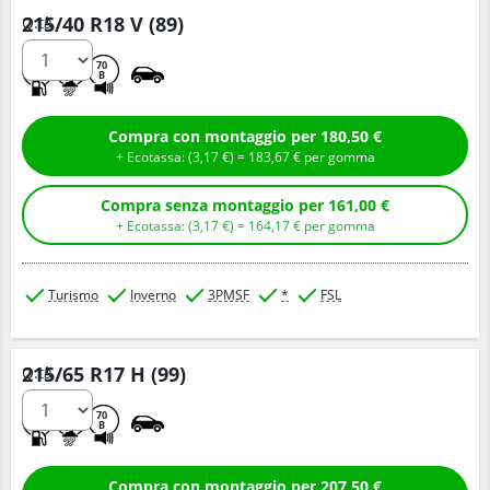
215/40 R18 V (89)
Q.tà
D
B
70
B
Compra con montaggio per 180,50 €
+ Ecotassa: (
3,
17
€
) =
183,
67
€
per gomma
Compra senza montaggio per 161,00 €
+ Ecotassa: (
3,
17
€
) =
164,
17
€
per gomma
Turismo
Inverno
3PMSF
*
FSL
215/65 R17 H (99)
Q.tà
C
B
70
B
Compra con montaggio per 207,50 €