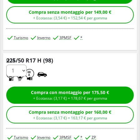
Compra senza montaggio per 149,00 €
+ Ecotassa: (
3,
54
€
) =
152,
54
€
per gomma
Turismo
Inverno
3PMSF
*
225/50 R17 H (98)
Q.tà
D
B
68
A
Compra con montaggio per 175,50 €
+ Ecotassa: (
3,
17
€
) =
178,
67
€
per gomma
Compra senza montaggio per 160,00 €
+ Ecotassa: (
3,
17
€
) =
163,
17
€
per gomma
Turismo
Inverno
3PMSF
*
ZP