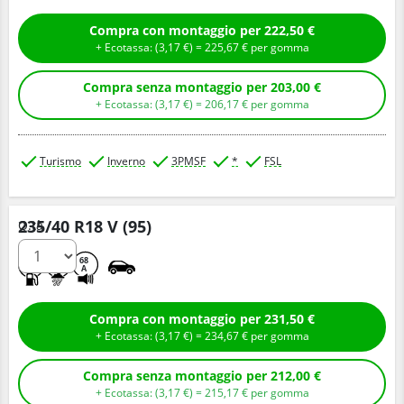
Compra con montaggio per 222,50 €
+ Ecotassa: (
3,
17
€
) =
225,
67
€
per gomma
Compra senza montaggio per 203,00 €
+ Ecotassa: (
3,
17
€
) =
206,
17
€
per gomma
Turismo
Inverno
3PMSF
*
FSL
235/40 R18 V (95)
Q.tà
C
B
68
A
Compra con montaggio per 231,50 €
+ Ecotassa: (
3,
17
€
) =
234,
67
€
per gomma
Compra senza montaggio per 212,00 €
+ Ecotassa: (
3,
17
€
) =
215,
17
€
per gomma