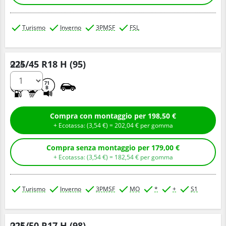
Turismo
Inverno
3PMSF
FSL
225/45 R18 H (95)
Q.tà
B
C
71
B
Compra con montaggio per 198,50 €
+ Ecotassa: (
3,
54
€
) =
202,
04
€
per gomma
Compra senza montaggio per 179,00 €
+ Ecotassa: (
3,
54
€
) =
182,
54
€
per gomma
Turismo
Inverno
3PMSF
MO
*
+
S1
225/50 R17 H (98)
Q.tà