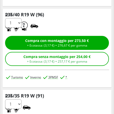
235/40 R19 W (96)
Q.tà
D
B
70
B
Compra con montaggio per 273,50 €
+ Ecotassa: (
3,
17
€
) =
276,
67
€
per gomma
Compra senza montaggio per 254,00 €
+ Ecotassa: (
3,
17
€
) =
257,
17
€
per gomma
Turismo
Inverno
3PMSF
*
235/35 R19 W (91)
Q.tà
A
B