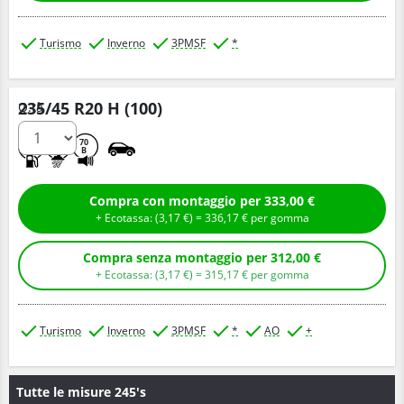
Turismo
Inverno
3PMSF
*
235/45 R20 H (100)
Q.tà
B
C
70
B
Compra con montaggio per 333,00 €
+ Ecotassa: (
3,
17
€
) =
336,
17
€
per gomma
Compra senza montaggio per 312,00 €
+ Ecotassa: (
3,
17
€
) =
315,
17
€
per gomma
Turismo
Inverno
3PMSF
*
AO
+
Tutte le misure 245's