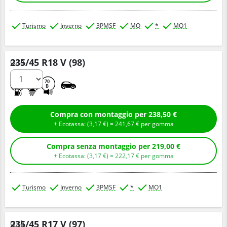
Turismo
Inverno
3PMSF
MO
*
MO1
235/45 R18 V (98)
Q.tà
C
C
70
B
Compra con montaggio per 238,50 €
+ Ecotassa: (
3,
17
€
) =
241,
67
€
per gomma
Compra senza montaggio per 219,00 €
+ Ecotassa: (
3,
17
€
) =
222,
17
€
per gomma
Turismo
Inverno
3PMSF
*
MO1
235/45 R17 V (97)
Q.tà