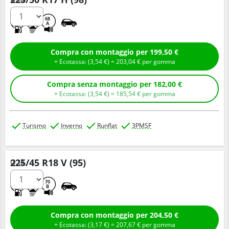
D
B
68
A
Compra con montaggio per 199,50 €
+ Ecotassa: (
3,
54
€
) =
203,
04
€
per gomma
Compra senza montaggio per 182,00 €
+ Ecotassa: (
3,
54
€
) =
185,
54
€
per gomma
Turismo
Inverno
Runflat
3PMSF
225/45 R18 V (95)
Q.tà
D
B
70
B
Compra con montaggio per 204,50 €
+ Ecotassa: (
3,
17
€
) =
207,
67
€
per gomma