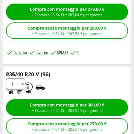
Compra con montaggio per 279,50 €
+ Ecotassa: (
3,
54
€
) =
283,
04
€
per gomma
Compra senza montaggio per 260,00 €
+ Ecotassa: (
3,
54
€
) =
263,
54
€
per gomma
Turismo
Inverno
3PMSF
*
235/40 R20 V (96)
Q.tà
C
C
70
B
Compra con montaggio per 300,00 €
+ Ecotassa: (
4,
51
€
) =
304,
51
€
per gomma
Compra senza montaggio per 279,00 €
+ Ecotassa: (
4,
51
€
) =
283,
51
€
per gomma