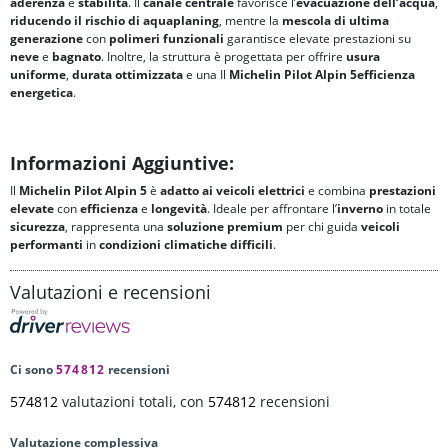
aderenza
e
stabilità
. Il
canale centrale
favorisce l’
evacuazione dell’acqua
,
riducendo il rischio di
aquaplaning
, mentre la
mescola di ultima
generazione
con
polimeri funzionali
garantisce elevate prestazioni su
neve
e
bagnato
. Inoltre, la struttura è progettata per offrire
usura
uniforme
,
durata ottimizzata
e una Il
Michelin Pilot Alpin 5
efficienza
energetica
.
Informazioni Aggiuntive:
Il
Michelin Pilot Alpin 5
è
adatto ai veicoli elettrici
e combina
prestazioni
elevate
con
efficienza
e
longevità
. Ideale per affrontare l’
inverno
in totale
sicurezza
, rappresenta una
soluzione
premium
per chi guida
veicoli
performanti
in
condizioni climatiche difficili
.
Valutazioni e recensioni
Ci sono
574812
recensioni
574812
valutazioni totali, con
574812
recensioni
Valutazione complessiva