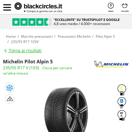
Aiuto
Carrello
"ECCELLENTE" SU TRUSTSPILOT E GOOGLE
4,8 voto medio / 4.000+ recensioni
Home
Marche pneumatici
Pneumatici Michelin
Pilot Alpin 5
235/55 R17 103V
Torna ai risultati
Michelin Pilot Alpin 5
235/55 R17 V (103)
Clicca per cercare
un'altra misura
C
B
68
A