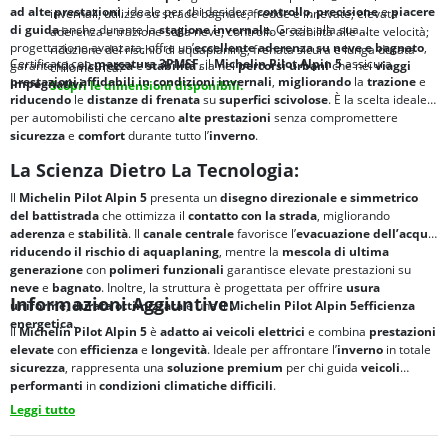
ad alte prestazioni
, ideale per chi desidera
controllo
,
precisione
e
piacere
invernali; utilizzo su strade bagnate, fredde e innevate; elevata
di guida
anche durante la
stagione invernale
. Grazie alla sua
aderenza e trazione sulla neve; controllo e stabilità alle alte velocità;
progettazione avanzata, offre un’
eccellente
aderenza su neve e bagnato
,
riduzione del rischio di aquaplaning; frenata sicura e lunga durata
Certificato con
marcatura
3PMSF
, il
Michelin Pilot Alpin 5
assicura
garantendo
sicurezza
e
stabilità
sia nei
percorsi urbani
che nei
viaggi
chilometrica.
prestazioni affidabili in condizioni invernali
,
migliorando
la
trazione
e
impegnativi
.
Scopri le dimensioni disponibili.
riducendo
le
distanze di frenata
su
superfici scivolose
. È la scelta ideale
per automobilisti che cercano
alte prestazioni
senza compromettere
sicurezza
e
comfort
durante tutto l’
inverno
.
La Scienza Dietro La Tecnologia:
Il
Michelin Pilot Alpin 5
presenta un
disegno direzionale e simmetrico
del battistrada
che ottimizza il
contatto con la strada
, migliorando
aderenza
e
stabilità
. Il
canale centrale
favorisce l’
evacuazione dell’acqua
,
riducendo il rischio di
aquaplaning
, mentre la
mescola di ultima
generazione
con
polimeri funzionali
garantisce elevate prestazioni su
neve
e
bagnato
. Inoltre, la struttura è progettata per offrire
usura
Informazioni Aggiuntive:
uniforme
,
durata ottimizzata
e una Il
Michelin Pilot Alpin 5
efficienza
energetica
.
Il
Michelin Pilot Alpin 5
è
adatto ai veicoli elettrici
e combina
prestazioni
elevate
con
efficienza
e
longevità
. Ideale per affrontare l’
inverno
in totale
sicurezza
, rappresenta una
soluzione
premium
per chi guida
veicoli
performanti
in
condizioni climatiche difficili
.
Leggi tutto