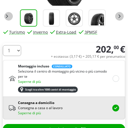
Turismo
Inverno
Extra-Load
3PMSF
202,
€
00
Quantità
+ ecotassa: (
3,
17
€
) =
205,
17
€
per pneumatico
Montaggio incluso
CONSIGLIATO
Seleziona il centro di montaggio più vicino o più comodo
per te
Saperne di più
Scegli tra oltre 1000 centri di montaggio
Consegna a domicilio
Consegna a casa o al lavoro
Saperne di più