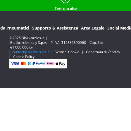
Torna in alto
ida Pneumatici
Supporto & Assistenza
Area Legale
Social Medi
© 2025 Blackcircles.it
|
Blackcircles Italy S.p.A. – P. IVA IT12885390968 – Cap. Soc.
€1.000.000 i.v.
|
contact@blackcircles.it
|
Gestisci Cookie
|
Condizioni di Vendita
|
Cookie Policy