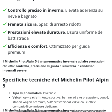
Controllo preciso in inverno
. Elevata aderenza su
neve e bagnato
Frenata sicura
. Spazi di arresto ridotti
Prestazioni elevate durature
. Usura uniforme del
battistrada
Efficienza e comfort
. Ottimizzato per guida
premium
Il
Michelin Pilot Alpin 5
è un
pneumatico invernale
ad
alte prestazioni
che offre
controllo
,
precisione di guida
e
sicurezza
in
condizioni
invernali severe
.
Specifiche tecniche del Michelin Pilot Alpin
5
Tipo di pneumatico:
Invernale
Veicoli compatibili:
Auto sportive, berline ad alte prestazioni, coupé,
station wagon premium, SUV prestazionali ed veicoli elettrici
compatibili con misure dedicate.
Il
Michelin Pilot Alpin 5
è un
pneumatico invernale
progettato per
auto
Pneumatico ideale per:
guida dinamica e precisa in condizioni