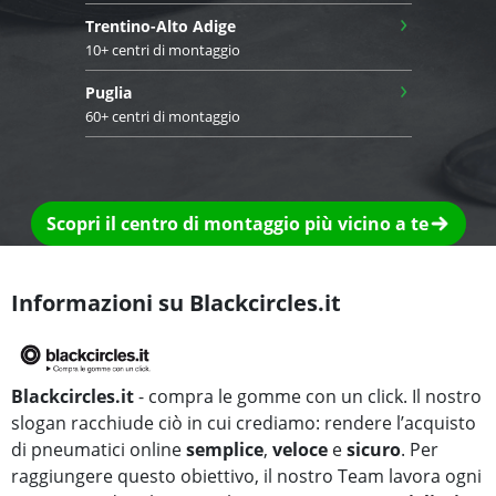
›
Trentino-Alto Adige
10+ centri di montaggio
›
Puglia
60+ centri di montaggio
Scopri il centro di montaggio più vicino a te
Informazioni su Blackcircles.it
Blackcircles.it
- compra le gomme con un click. Il nostro
slogan racchiude ciò in cui crediamo: rendere l’acquisto
di pneumatici online
semplice
,
veloce
e
sicuro
. Per
raggiungere questo obiettivo, il nostro Team lavora ogni