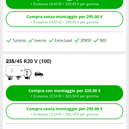
+ Ecotassa: (
4,
45
€
) =
320,
45
€
per gomma
Compra senza montaggio per 295,00 €
+ Ecotassa: (
4,
45
€
) =
299,
45
€
per gomma
Turismo
Inverno
Extra-Load
3PMSF
NE0
235/45 R20 V (100)
Q.tà
D
C
70
B
Compra con montaggio per 320,00 €
+ Ecotassa: (
3,
54
€
) =
323,
54
€
per gomma
Compra senza montaggio per 299,00 €
+ Ecotassa: (
3,
54
€
) =
302,
54
€
per gomma