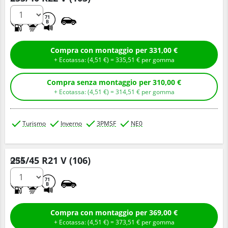
C
C
71
B
Compra con montaggio per 331,00 €
+ Ecotassa: (
4,
51
€
) =
335,
51
€
per gomma
Compra senza montaggio per 310,00 €
+ Ecotassa: (
4,
51
€
) =
314,
51
€
per gomma
Turismo
Inverno
3PMSF
NE0
255/45 R21 V (106)
Q.tà
C
C
71
B
Compra con montaggio per 369,00 €
+ Ecotassa: (
4,
51
€
) =
373,
51
€
per gomma