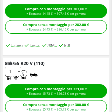
Compra con montaggio per 303,00 €
+ Ecotassa: (
4,
45
€
) =
307,
45
€
per gomma
Compra senza montaggio per 282,00 €
+ Ecotassa: (
4,
45
€
) =
286,
45
€
per gomma
Turismo
Inverno
3PMSF
NE0
255/55 R20 V (110)
Q.tà
C
C
71
B
Compra con montaggio per 321,00 €
+ Ecotassa: (
5,
73
€
) =
326,
73
€
per gomma
Compra senza montaggio per 300,00 €
+ Ecotassa: (
5,
73
€
) =
305,
73
€
per gomma