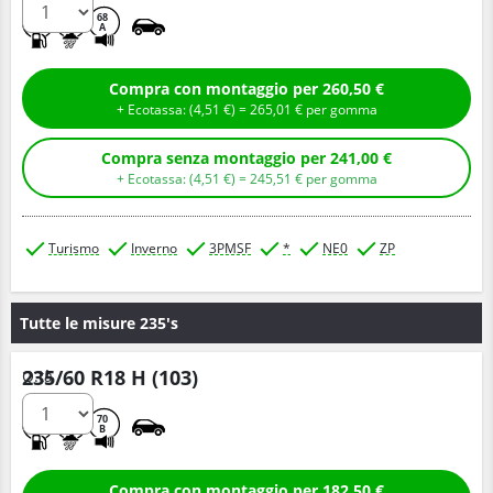
C
B
68
A
Compra con montaggio per 260,50 €
+ Ecotassa: (
4,
51
€
) =
265,
01
€
per gomma
Compra senza montaggio per 241,00 €
+ Ecotassa: (
4,
51
€
) =
245,
51
€
per gomma
Turismo
Inverno
3PMSF
*
NE0
ZP
Tutte le misure 235's
235/60 R18 H (103)
Q.tà
B
B
70
B
Compra con montaggio per 182,50 €