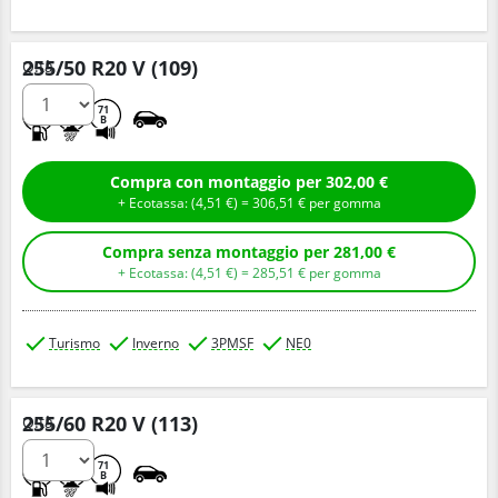
255/50 R20 V (109)
Q.tà
C
C
71
B
Compra con montaggio per 302,00 €
+ Ecotassa: (
4,
51
€
) =
306,
51
€
per gomma
Compra senza montaggio per 281,00 €
+ Ecotassa: (
4,
51
€
) =
285,
51
€
per gomma
Turismo
Inverno
3PMSF
NE0
255/60 R20 V (113)
Q.tà
C
C
71
B