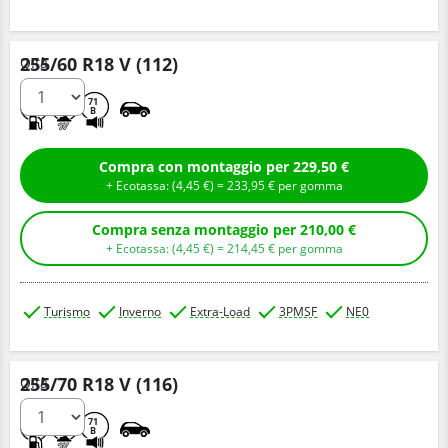
255/60 R18 V (112)
Q.tà
C
C
71
B
Compra con montaggio per 229,50 €
+ Ecotassa: (
4,
45
€
) =
233,
95
€
per gomma
Compra senza montaggio per 210,00 €
+ Ecotassa: (
4,
45
€
) =
214,
45
€
per gomma
Turismo
Inverno
Extra-Load
3PMSF
NE0
255/70 R18 V (116)
Q.tà
C
C
71
B