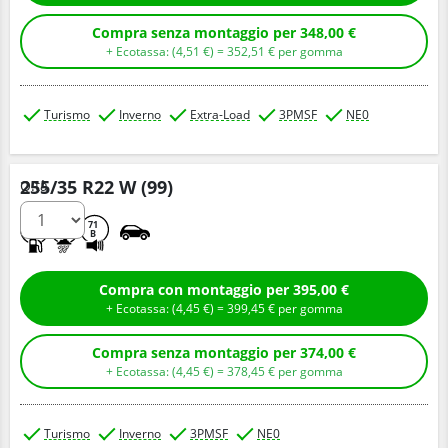
Compra senza montaggio per 348,00 €
+ Ecotassa: (
4,
51
€
) =
352,
51
€
per gomma
Turismo
Inverno
Extra-Load
3PMSF
NE0
255/35 R22 W (99)
Q.tà
C
C
71
B
Compra con montaggio per 395,00 €
+ Ecotassa: (
4,
45
€
) =
399,
45
€
per gomma
Compra senza montaggio per 374,00 €
+ Ecotassa: (
4,
45
€
) =
378,
45
€
per gomma
Turismo
Inverno
3PMSF
NE0