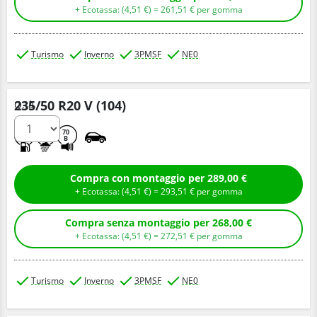
+ Ecotassa: (
4,
51
€
) =
261,
51
€
per gomma
Turismo
Inverno
3PMSF
NE0
235/50 R20 V (104)
Q.tà
C
C
70
B
Compra con montaggio per 289,00 €
+ Ecotassa: (
4,
51
€
) =
293,
51
€
per gomma
Compra senza montaggio per 268,00 €
+ Ecotassa: (
4,
51
€
) =
272,
51
€
per gomma
Turismo
Inverno
3PMSF
NE0