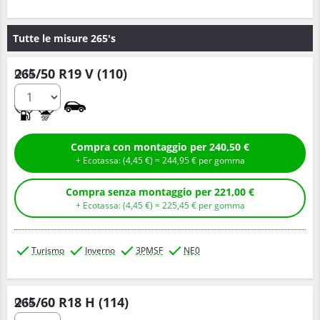
Tutte le misure 265's
265/50 R19 V (110)
Q.tà
C
D
Compra con montaggio per 240,50 €
+ Ecotassa: (
4,
45
€
) =
244,
95
€
per gomma
Compra senza montaggio per 221,00 €
+ Ecotassa: (
4,
45
€
) =
225,
45
€
per gomma
Turismo
Inverno
3PMSF
NE0
265/60 R18 H (114)
Q.tà