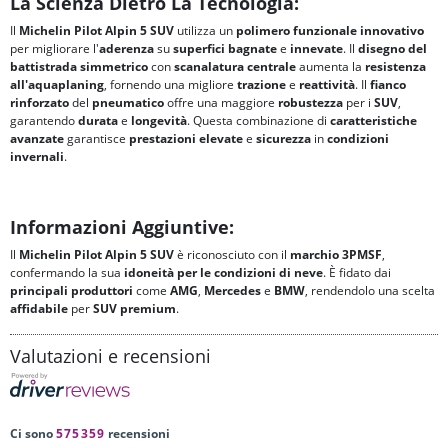
La Scienza Dietro La Tecnologia:
Il
Michelin Pilot Alpin 5 SUV
utilizza un
polimero funzionale innovativo
per migliorare l'
aderenza
su
superfici bagnate
e
innevate
. Il
disegno del
battistrada simmetrico
con
scanalatura centrale
aumenta la
resistenza
all'aquaplaning
, fornendo una migliore
trazione
e
reattività
. Il
fianco
rinforzato
del
pneumatico
offre una maggiore
robustezza
per i
SUV
,
garantendo
durata
e
longevità
. Questa combinazione di
caratteristiche
avanzate
garantisce
prestazioni elevate
e
sicurezza
in
condizioni
invernali
.
Informazioni Aggiuntive:
Il
Michelin Pilot Alpin 5 SUV
è riconosciuto con il
marchio 3PMSF
,
confermando la sua
idoneità per le condizioni di neve
. È fidato dai
principali produttori
come
AMG
,
Mercedes
e
BMW
, rendendolo una scelta
affidabile
per
SUV premium
.
Valutazioni e recensioni
Ci sono
575359
recensioni