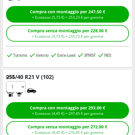
Compra con montaggio per 247,50 €
+ Ecotassa: (
5,
73
€
) =
253,
23
€
per gomma
Compra senza montaggio per 228,00 €
+ Ecotassa: (
5,
73
€
) =
233,
73
€
per gomma
Turismo
Inverno
Extra-Load
3PMSF
NE0
255/40 R21 V (102)
Q.tà
C
D
Compra con montaggio per 293,00 €
+ Ecotassa: (
4,
45
€
) =
297,
45
€
per gomma
Compra senza montaggio per 272,00 €
+ Ecotassa: (
4,
45
€
) =
276,
45
€
per gomma