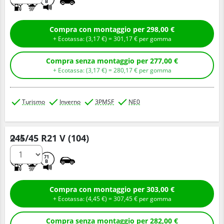
B
Compra con montaggio per 298,00 €
+ Ecotassa: (
3,
17
€
) =
301,
17
€
per gomma
Compra senza montaggio per 277,00 €
+ Ecotassa: (
3,
17
€
) =
280,
17
€
per gomma
Turismo
Inverno
3PMSF
NE0
245/45 R21 V (104)
Q.tà
C
C
71
B
Compra con montaggio per 303,00 €
+ Ecotassa: (
4,
45
€
) =
307,
45
€
per gomma
Compra senza montaggio per 282,00 €