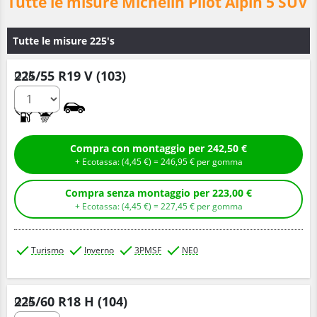
Tutte le misure Michelin Pilot Alpin 5 SUV
Tutte le misure 225's
225/55 R19 V (103)
Q.tà
C
B
Compra con montaggio per 242,50 €
+ Ecotassa: (
4,
45
€
) =
246,
95
€
per gomma
Compra senza montaggio per 223,00 €
+ Ecotassa: (
4,
45
€
) =
227,
45
€
per gomma
Turismo
Inverno
3PMSF
NE0
225/60 R18 H (104)
Q.tà