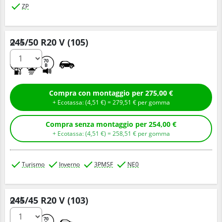
ZP
245/50 R20 V (105)
Q.tà
C
C
70
B
Compra con montaggio per 275,00 €
+ Ecotassa: (
4,
51
€
) =
279,
51
€
per gomma
Compra senza montaggio per 254,00 €
+ Ecotassa: (
4,
51
€
) =
258,
51
€
per gomma
Turismo
Inverno
3PMSF
NE0
245/45 R20 V (103)
Q.tà
D
C
70