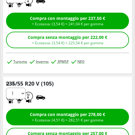
A
Compra con montaggio per 237,50 €
+ Ecotassa: (
3,
54
€
) =
241,
04
€
per gomma
Compra senza montaggio per 222,00 €
+ Ecotassa: (
3,
54
€
) =
225,
54
€
per gomma
Turismo
Inverno
3PMSF
NE0
235/55 R20 V (105)
Q.tà
C
C
72
B
Compra con montaggio per 278,00 €
+ Ecotassa: (
4,
51
€
) =
282,
51
€
per gomma
Compra senza montaggio per 257,00 €