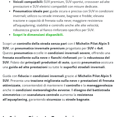
Veicoli compatibili:
SUV premium, SUV sportivi, crossover ad alte
prestazioni e SUV elettrici compatibili con misure dedicate.
Pneumatico ideale per:
guida sicura e precisa con SUV in condizioni
invernali; utilizzo su strade innevate, bagnate e fredde; elevata
trazione e capacità di frenata sulla neve; maggiore resistenza
all’aquaplaning; stabilità e controllo anche alle alte velocità;
robustezza grazie al fianco rinforzato specifico per SUV.
Scopri le dimensioni disponibili.
Scopri un
controllo della strada senza pari
con il
Michelin Pilot Alpin 5
SUV
, un
pneumatico invernale premium
progettato per
SUV
e
4x4
.
Questo
pneumatico
eccelle in
condizioni invernali severe
, offrendo una
frenata eccellente sulla neve
e
fianchi rinforzati
per la
robustezza del
SUV
. Fidato dai
principali produttori di auto
, questo
pneumatico
assicura
una
guida ad alte prestazioni
su tutte le
superfici stradali invernali
.
Guida con
fiducia
in
condizioni invernali
grazie al
Michelin Pilot Alpin 5
SUV
. Presenta una
trazione migliorata sulla neve
e
prestazioni di frenata
ottimizzate
, consentendoti di mantenere il
controllo
e la
maneggevolezza
anche in
condizioni meteorologiche avverse
. Il
disegno del battistrada
simmetrico
con
scanalatura centrale
aumenta la
resistenza
all'aquaplaning
, garantendo
sicurezza
su
strade bagnate
.