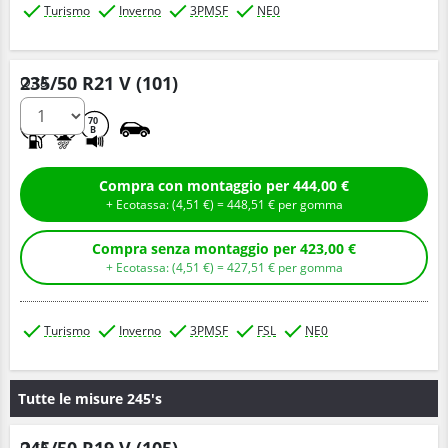
Turismo
Inverno
3PMSF
NE0
235/50 R21 V (101)
Q.tà
C
C
70
B
Compra con montaggio per 444,00 €
+ Ecotassa: (
4,
51
€
) =
448,
51
€
per gomma
Compra senza montaggio per 423,00 €
+ Ecotassa: (
4,
51
€
) =
427,
51
€
per gomma
Turismo
Inverno
3PMSF
FSL
NE0
Tutte le misure 245's
Q.tà