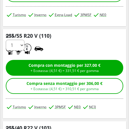
Turismo
Inverno
Extra-Load
3PMSF
NE0
255/55 R20 V (110)
Q.tà
C
C
71
B
Compra con montaggio per 327,00 €
+ Ecotassa: (
4,
51
€
) =
331,
51
€
per gomma
Compra senza montaggio per 306,00 €
+ Ecotassa: (
4,
51
€
) =
310,
51
€
per gomma
Turismo
Inverno
3PMSF
NE0
NC0
255/40 R22 V (103)
Q.tà