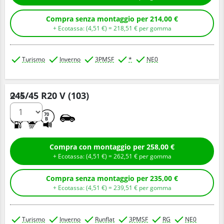
Compra senza montaggio per 214,00 €
+ Ecotassa: (
4,
51
€
) =
218,
51
€
per gomma
Turismo
Inverno
3PMSF
*
NE0
245/45 R20 V (103)
Q.tà
D
C
70
B
Compra con montaggio per 258,00 €
+ Ecotassa: (
4,
51
€
) =
262,
51
€
per gomma
Compra senza montaggio per 235,00 €
+ Ecotassa: (
4,
51
€
) =
239,
51
€
per gomma
Turismo
Inverno
Runflat
3PMSF
RG
NE0