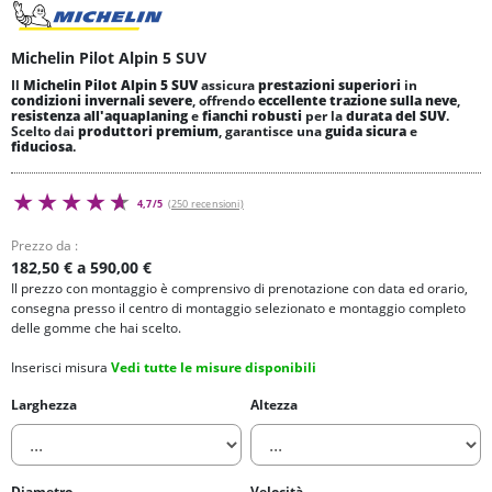
Michelin Pilot Alpin 5 SUV
Il
Michelin Pilot Alpin 5 SUV
assicura
prestazioni superiori
in
condizioni invernali severe
, offrendo
eccellente trazione sulla neve
,
resistenza all'aquaplaning
e
fianchi robusti
per la
durata del SUV
.
Scelto dai
produttori premium
, garantisce una
guida sicura
e
fiduciosa
.
4,7/5
(250 recensioni)
Prezzo da :
182,50 € a 590,00 €
Il prezzo con montaggio è comprensivo di prenotazione con data ed orario,
consegna presso il centro di montaggio selezionato e montaggio completo
delle gomme che hai scelto.
Inserisci misura
Vedi tutte le misure disponibili
Larghezza
Altezza
Diametro
Velocità