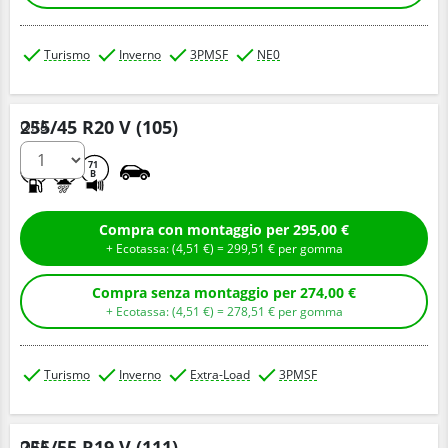
Turismo
Inverno
3PMSF
NE0
255/45 R20 V (105)
Q.tà
C
C
71
B
Compra con montaggio per 295,00 €
+ Ecotassa: (
4,
51
€
) =
299,
51
€
per gomma
Compra senza montaggio per 274,00 €
+ Ecotassa: (
4,
51
€
) =
278,
51
€
per gomma
Turismo
Inverno
Extra-Load
3PMSF
255/55 R19 V (111)
Q.tà