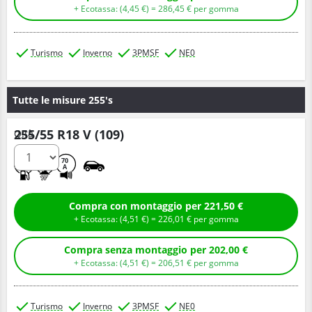
+ Ecotassa: (
4,
45
€
) =
286,
45
€
per gomma
Turismo
Inverno
3PMSF
NE0
Tutte le misure 255's
255/55 R18 V (109)
Q.tà
C
B
70
A
Compra con montaggio per 221,50 €
+ Ecotassa: (
4,
51
€
) =
226,
01
€
per gomma
Compra senza montaggio per 202,00 €
+ Ecotassa: (
4,
51
€
) =
206,
51
€
per gomma
Turismo
Inverno
3PMSF
NE0