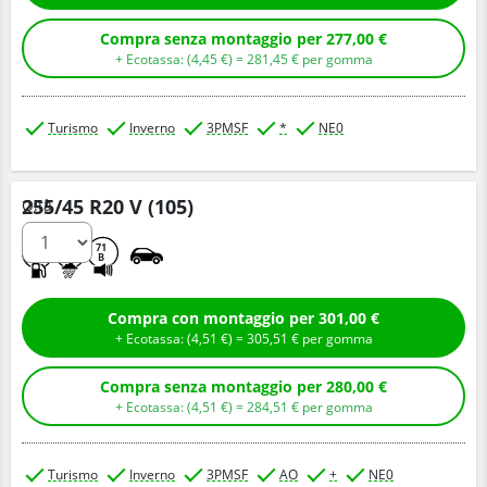
Compra senza montaggio per 277,00 €
+ Ecotassa: (
4,
45
€
) =
281,
45
€
per gomma
Turismo
Inverno
3PMSF
*
NE0
255/45 R20 V (105)
Q.tà
B
C
71
B
Compra con montaggio per 301,00 €
+ Ecotassa: (
4,
51
€
) =
305,
51
€
per gomma
Compra senza montaggio per 280,00 €
+ Ecotassa: (
4,
51
€
) =
284,
51
€
per gomma
Turismo
Inverno
3PMSF
AO
+
NE0