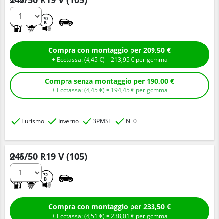
245/50 R19 V (105)
C
C
70
B
Compra con montaggio per 209,50 €
+ Ecotassa: (
4,
45
€
) =
213,
95
€
per gomma
Compra senza montaggio per 190,00 €
+ Ecotassa: (
4,
45
€
) =
194,
45
€
per gomma
Turismo
Inverno
3PMSF
NE0
245/50 R19 V (105)
Q.tà
C
B
72
B
Compra con montaggio per 233,50 €
+ Ecotassa: (
4,
51
€
) =
238,
01
€
per gomma