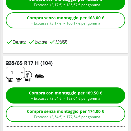
+ Ecotassa: (
3,
17
€
) =
185,
67
€
per gomma
Compra senza montaggio per 163,00 €
+ Ecotassa: (
3,
17
€
) =
166,
17
€
per gomma
Turismo
Inverno
3PMSF
235/65 R17 H (104)
Q.tà
B
B
70
B
Compra con montaggio per 189,50 €
+ Ecotassa: (
3,
54
€
) =
193,
04
€
per gomma
Compra senza montaggio per 174,00 €
+ Ecotassa: (
3,
54
€
) =
177,
54
€
per gomma