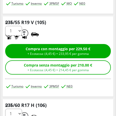
Turismo
Inverno
3PMSF
MO
NE0
235/55 R19 V (105)
Q.tà
C
B
68
A
Compra con montaggio per 229,50 €
+ Ecotassa: (
4,
45
€
) =
233,
95
€
per gomma
Compra senza montaggio per 210,00 €
+ Ecotassa: (
4,
45
€
) =
214,
45
€
per gomma
Turismo
Inverno
3PMSF
NE0
235/60 R17 H (106)
Q.tà
C
B
68