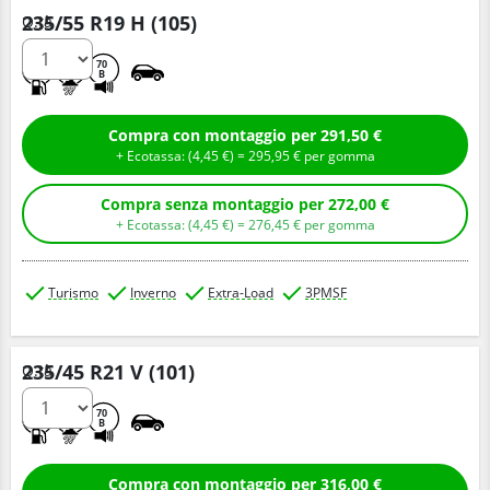
235/55 R19 H (105)
Q.tà
B
C
70
B
Compra con montaggio per 291,50 €
+ Ecotassa: (
4,
45
€
) =
295,
95
€
per gomma
Compra senza montaggio per 272,00 €
+ Ecotassa: (
4,
45
€
) =
276,
45
€
per gomma
Turismo
Inverno
Extra-Load
3PMSF
235/45 R21 V (101)
Q.tà
C
C
70
B
Compra con montaggio per 316,00 €