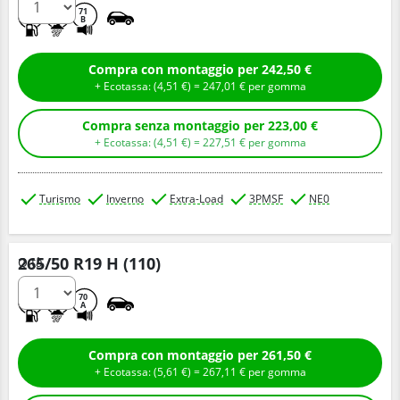
C
C
71
B
Compra con montaggio per 242,50 €
+ Ecotassa: (
4,
51
€
) =
247,
01
€
per gomma
Compra senza montaggio per 223,00 €
+ Ecotassa: (
4,
51
€
) =
227,
51
€
per gomma
Turismo
Inverno
Extra-Load
3PMSF
NE0
265/50 R19 H (110)
Q.tà
C
B
70
A
Compra con montaggio per 261,50 €
+ Ecotassa: (
5,
61
€
) =
267,
11
€
per gomma