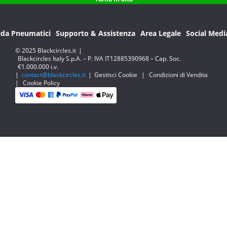
ida Pneumatici
Supporto & Assistenza
Area Legale
Social Medi
© 2025 Blackcircles.it
|
Blackcircles Italy S.p.A. – P. IVA IT12885390968 – Cap. Soc.
€1.000.000 i.v.
|
contact@blackcircles.it
|
Gestisci Cookie
|
Condizioni di Vendita
|
Cookie Policy