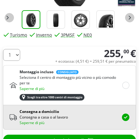
Turismo
Inverno
3PMSF
NE0
255,
€
00
Quantità
+ ecotassa: (
4,
51
€
) =
259,
51
€
per pneumatico
Montaggio incluso
CONSIGLIATO
Seleziona il centro di montaggio più vicino o più comodo
per te
Saperne di più
Scegli tra oltre 1000 centri di montaggio
Consegna a domicilio
Consegna a casa o al lavoro
Saperne di più