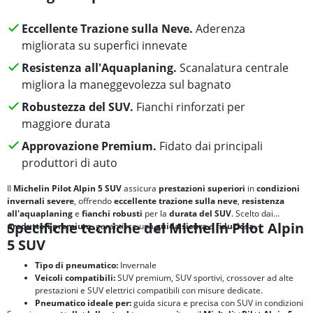
Eccellente Trazione sulla Neve.
Aderenza
migliorata su superfici innevate
Resistenza all'Aquaplaning.
Scanalatura centrale
migliora la maneggevolezza sul bagnato
Robustezza del SUV.
Fianchi rinforzati per
maggiore durata
Approvazione Premium.
Fidato dai principali
produttori di auto
Il
Michelin Pilot Alpin 5 SUV
assicura
prestazioni superiori
in
condizioni
invernali severe
, offrendo
eccellente trazione sulla neve
,
resistenza
all'aquaplaning
e
fianchi robusti
per la
durata del SUV
. Scelto dai
Specifiche tecniche del Michelin Pilot Alpin
produttori premium
, garantisce una
guida sicura
e
fiduciosa
.
5 SUV
Tipo di pneumatico:
Invernale
Veicoli compatibili:
SUV premium, SUV sportivi, crossover ad alte
prestazioni e SUV elettrici compatibili con misure dedicate.
Pneumatico ideale per:
guida sicura e precisa con SUV in condizioni