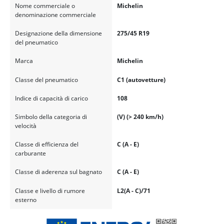
Nome commerciale o
Michelin
denominazione commerciale
Designazione della dimensione
275/45 R19
del pneumatico
Marca
Michelin
Classe del pneumatico
C1 (autovetture)
Indice di capacità di carico
108
Simbolo della categoria di
(V) (> 240 km/h)
velocità
Classe di efficienza del
C (A - E)
carburante
Classe di aderenza sul bagnato
C (A - E)
Classe e livello di rumore
L2(A - C)/71
esterno