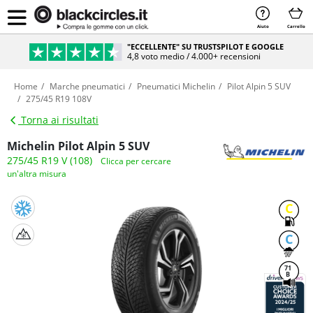
Aiuto
Carrello
"ECCELLENTE" SU TRUSTSPILOT E GOOGLE
4,8 voto medio / 4.000+ recensioni
Home
Marche pneumatici
Pneumatici Michelin
Pilot Alpin 5 SUV
275/45 R19 108V
Torna ai risultati
Michelin Pilot Alpin 5 SUV
275/45 R19 V (108)
Clicca per cercare
un'altra misura
C
C
71
B