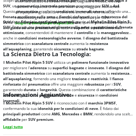
Scopri un
controllo della strada senza pari
con il
Michelin Pilot Alpin 5
invernali; utilizzo su strade innevate, bagnate e fredde; elevata
SUV
, un
pneumatico invernale premium
progettato per
SUV
e
4x4
.
trazione e capacità di frenata sulla neve; maggiore resistenza
Questo
pneumatico
eccelle in
condizioni invernali severe
, offrendo una
all’aquaplaning; stabilità e controllo anche alle alte velocità;
frenata eccellente sulla neve
e
fianchi rinforzati
per la
robustezza del
robustezza grazie al fianco rinforzato specifico per SUV.
Guida con
fiducia
in
condizioni invernali
grazie al
Michelin Pilot Alpin 5
SUV
. Fidato dai
principali produttori di auto
, questo
pneumatico
assicura
Scopri le dimensioni disponibili.
SUV
. Presenta una
trazione migliorata sulla neve
e
prestazioni di frenata
una
guida ad alte prestazioni
su tutte le
superfici stradali invernali
.
ottimizzate
, consentendoti di mantenere il
controllo
e la
maneggevolezza
anche in
condizioni meteorologiche avverse
. Il
disegno del battistrada
simmetrico
con
scanalatura centrale
aumenta la
resistenza
all'aquaplaning
, garantendo
sicurezza
su
strade bagnate
.
La Scienza Dietro La Tecnologia:
Il
Michelin Pilot Alpin 5 SUV
utilizza un
polimero funzionale innovativo
per migliorare l'
aderenza
su
superfici bagnate
e
innevate
. Il
disegno del
battistrada simmetrico
con
scanalatura centrale
aumenta la
resistenza
all'aquaplaning
, fornendo una migliore
trazione
e
reattività
. Il
fianco
rinforzato
del
pneumatico
offre una maggiore
robustezza
per i
SUV
,
garantendo
durata
e
longevità
. Questa combinazione di
caratteristiche
Informazioni Aggiuntive:
avanzate
garantisce
prestazioni elevate
e
sicurezza
in
condizioni
invernali
.
Il
Michelin Pilot Alpin 5 SUV
è riconosciuto con il
marchio 3PMSF
,
confermando la sua
idoneità per le condizioni di neve
. È fidato dai
principali produttori
come
AMG
,
Mercedes
e
BMW
, rendendolo una scelta
affidabile
per
SUV premium
.
Leggi tutto