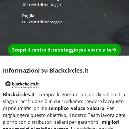
10+ centri di montaggio
›
Puglia
60+ centri di montaggio
Scopri il centro di montaggio più vicino a te
Informazioni su Blackcircles.it
Blackcircles.it
- compra le gomme con un click. Il nostro
slogan racchiude ciò in cui crediamo: rendere l’acquisto
di pneumatici online
semplice
,
veloce
e
sicuro
. Per
raggiungere questo obiettivo, il nostro Team lavora ogni
giorno con distributori italiani per garantirti i
migliori