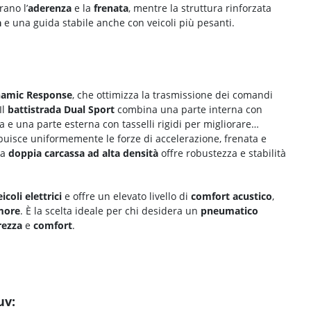
rano l’
aderenza
e la
frenata
, mentre la struttura rinforzata
a
e una guida stabile anche con veicoli più pesanti.
amic Response
, che ottimizza la trasmissione dei comandi
 Il
battistrada Dual Sport
combina una parte interna con
 e una parte esterna con tasselli rigidi per migliorare
buisce uniformemente le forze di accelerazione, frenata e
la
doppia carcassa ad alta densità
offre robustezza e stabilità
icoli elettrici
e offre un elevato livello di
comfort acustico
,
more
. È la scelta ideale per chi desidera un
pneumatico
rezza
e
comfort
.
uv: