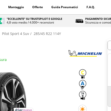
Montaggio
Offerte
Guida Pneumatici
F.A.Q.
"ECCELLENTE" SU TRUSTSPILOT E GOOGLE
PAGAMENTO SICUR
4,8 voto medio / 4.000+ recensioni
Sicurezza e comod
Pilot Sport 4 Suv
285/45 R22 114Y
Q
isura
C
A
74
B