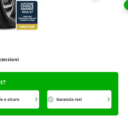
censioni
it?
le e sicuro
Garanzia resi