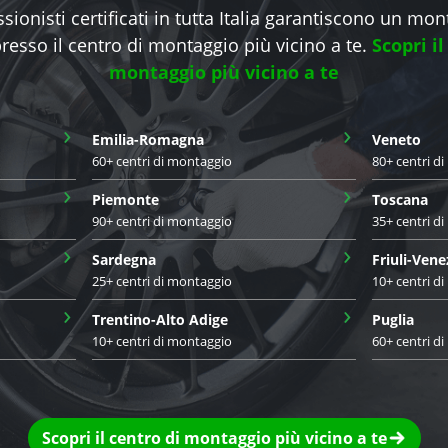
sionisti certificati in tutta Italia garantiscono un mo
presso il centro di montaggio più vicino a te.
Scopri il
montaggio più vicino a te
›
›
Emilia-Romagna
Veneto
60+ centri di montaggio
80+ centri d
›
›
Piemonte
Toscana
90+ centri di montaggio
35+ centri d
›
›
Sardegna
Friuli-Vene
25+ centri di montaggio
10+ centri d
›
›
Trentino-Alto Adige
Puglia
10+ centri di montaggio
60+ centri d
Scopri il centro di montaggio più vicino a te