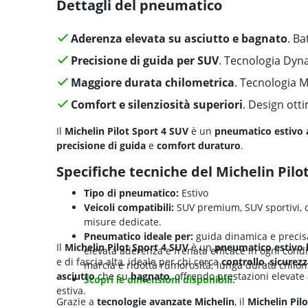
Dettagli del pneumatico
Aderenza elevata su asciutto e bagnato
. Ba
Precisione di guida per SUV
. Tecnologia Dy
Maggiore durata chilometrica
. Tecnologia 
Comfort e silenziosità superiori
. Design otti
Il
Michelin Pilot Sport 4 SUV
è un
pneumatico estivo
precisione di guida
e
comfort duraturo
.
Specifiche tecniche del Michelin Pilo
Tipo di pneumatico:
Estivo
Veicoli compatibili:
SUV premium, SUV sportivi, cr
misure dedicate.
Pneumatico ideale per:
guida dinamica e precisa 
Il
Michelin Pilot Sport 4 SUV
è un
pneumatico estivo 
elevata aderenza e frenata efficace in ogni condiz
e di fascia alta, ideale per chi cerca
controllo
,
sicurezz
marcia e ridotta rumorosità; lunga durata chilome
asciutto
che su
bagnato
, offrendo prestazioni elevate
Scopri le dimensioni disponibili.
estiva.
Grazie a
tecnologie avanzate Michelin
, il
Michelin Pil