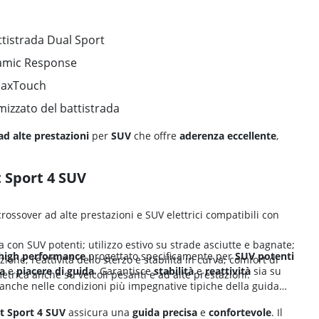
ttistrada Dual Sport
namic Response
MaxTouch
mizzato del battistrada
ad alte prestazioni
per
SUV
che offre
aderenza eccellente
,
t Sport 4 SUV
ossover ad alte prestazioni e SUV elettrici compatibili con
con SUV potenti; utilizzo estivo su strade asciutte e bagnate;
high performance
progettato specificamente per
SUV potenti
ione; reattività dello sterzo e stabilità in curva; comfort di
a
e
piacere di guida
. Garantisce
stabilità
e
reattività
sia su
trica anche su veicoli pesanti e ad alte prestazioni.
 anche nelle condizioni più impegnative tipiche della guida
ot Sport 4 SUV
assicura una
guida precisa
e
confortevole
. Il