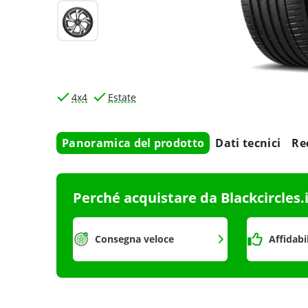
4x4
Estate
Panoramica del prodotto
Dati tecnici
Re
Perché acquistare da Blackcircles.
Consegna veloce
Affidabi