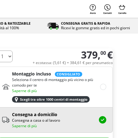
Aiuto
Contatti
Carrello
O & RATEIZZABILE
CONSEGNA GRATIS & RAPIDA
ità al 100%
Ricevi le gomme gratis ed in pochi giorni
379,
€
00
uantità
+ ecotassa: (
5,
61
€
) =
384,
61
€
per pneumatico
Montaggio incluso
CONSIGLIATO
Seleziona il centro di montaggio più vicino o più
comodo per te
Saperne di più
Scegli tra oltre 1000 centri di montaggio
Consegna a domicilio
Consegna a casa o al lavoro
Saperne di più