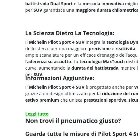
battistrada Dual Sport
e la
mescola innovativa
miglio
per
SUV
garantisce una
maggiore
durata chilometric
La Scienza Dietro La Tecnologia:
Il
Michelin Pilot Sport 4 SUV
integra la
tecnologia
Dyn
dello sterzo per una maggiore
precisione
e
reattività
.
ampie scanalature per un efficace drenaggio dell’acqua
l’
aderenza su asciutto
. La
tecnologia
MaxTouch
distri
curva, aumentando la
durata del battistrada
, mentre 
per
SUV
.
Informazioni Aggiuntive:
Il
Michelin Pilot Sport 4 SUV
è progettato anche per
ve
grazie a un design ottimizzato per la
riduzione del ru
estivo premium
che unisca
prestazioni sportive
,
sicu
Leggi tutto
Non trovi il pneumatico giusto?
Guarda tutte le misure di Pilot Sport 4 S