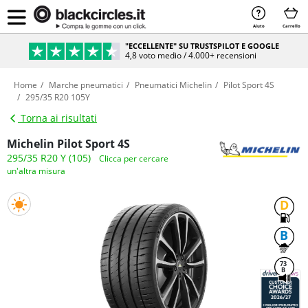
Aiuto
Carrello
"ECCELLENTE" SU TRUSTSPILOT E GOOGLE
4,8 voto medio / 4.000+ recensioni
Home
Marche pneumatici
Pneumatici Michelin
Pilot Sport 4S
295/35 R20 105Y
Torna ai risultati
Michelin Pilot Sport 4S
295/35 R20 Y (105)
Clicca per cercare
un'altra misura
D
B
73
B