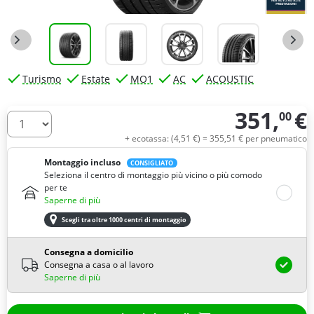
Turismo
Estate
MO1
AC
ACOUSTIC
351,
€
00
Quantità
+ ecotassa: (
4,
51
€
) =
355,
51
€
per pneumatico
Montaggio incluso
CONSIGLIATO
Seleziona il centro di montaggio più vicino o più comodo
per te
Saperne di più
Scegli tra oltre 1000 centri di montaggio
Consegna a domicilio
Consegna a casa o al lavoro
Saperne di più