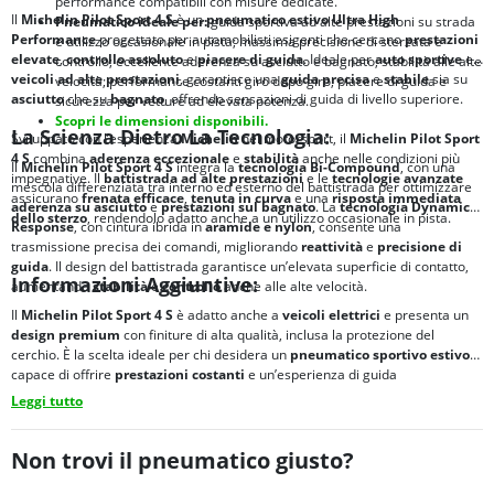
performance compatibili con misure dedicate.
Il
Michelin Pilot Sport 4 S
è un
pneumatico estivo Ultra High
Pneumatico ideale per:
guida sportiva ad alte prestazioni su strada
Performance
progettato per automobilisti esigenti che cercano
prestazioni
e utilizzo occasionale in pista; massima precisione di sterzata e
elevate
,
controllo assoluto
e
piacere di guida
. Ideale per
auto sportive
e
controllo; eccellente aderenza su asciutto e bagnato; stabilità alle alte
veicoli ad alte prestazioni
, garantisce una
guida precisa
e
stabile
sia su
velocità; performance costanti giro dopo giro; piacere di guida e
asciutto
che su
bagnato
, offrendo sensazioni di guida di livello superiore.
sicurezza per vetture ad elevata potenza.
Scopri le dimensioni disponibili.
La Scienza Dietro La Tecnologia:
Sviluppato con l’esperienza
Michelin
nel motorsport, il
Michelin Pilot Sport
4 S
combina
aderenza eccezionale
e
stabilità
anche nelle condizioni più
Il
Michelin Pilot Sport 4 S
integra la
tecnologia
Bi-Compound
, con una
impegnative. Il
battistrada ad alte prestazioni
e le
tecnologie avanzate
mescola differenziata tra interno ed esterno del battistrada per ottimizzare
assicurano
frenata efficace
,
tenuta in curva
e una
risposta immediata
aderenza su asciutto
e
prestazioni sul bagnato
. La
tecnologia
Dynamic
dello sterzo
, rendendolo adatto anche a un utilizzo occasionale in pista.
Response
, con cintura ibrida in
aramide e nylon
, consente una
trasmissione precisa dei comandi, migliorando
reattività
e
precisione di
guida
. Il design del battistrada garantisce un’elevata superficie di contatto,
Informazioni Aggiuntive:
aumentando
stabilità
e
controllo
anche alle alte velocità.
Il
Michelin Pilot Sport 4 S
è adatto anche a
veicoli elettrici
e presenta un
design premium
con finiture di alta qualità, inclusa la protezione del
cerchio. È la scelta ideale per chi desidera un
pneumatico sportivo estivo
capace di offrire
prestazioni costanti
e un’esperienza di guida
emozionante.
Leggi tutto
Non trovi il pneumatico giusto?