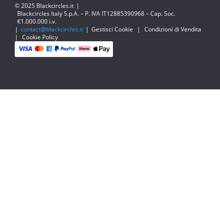
© 2025 Blackcircles.it
|
Blackcircles Italy S.p.A. – P. IVA IT12885390968 – Cap. Soc.
€1.000.000 i.v.
|
contact@blackcircles.it
|
Gestisci Cookie
|
Condizioni di Vendita
|
Cookie Policy