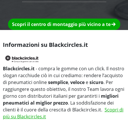
Scopri il centro di montaggio più vicino a te
Informazioni su Blackcircles.it
Blackcircles.it
- compra le gomme con un click. Il nostro
slogan racchiude ciò in cui crediamo: rendere l’acquisto
di pneumatici online
semplice
,
veloce
e
sicuro
. Per
raggiungere questo obiettivo, il nostro Team lavora ogni
giorno con distributori italiani per garantirti i
migliori
pneumatici al miglior prezzo
. La soddisfazione dei
clienti è il cuore della crescita di Blackcircles.it.
Scopri di
più su Blackcircles.it