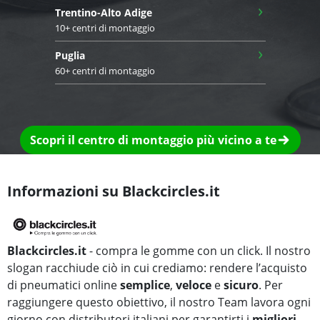
›
Trentino-Alto Adige
10+ centri di montaggio
›
Puglia
60+ centri di montaggio
Scopri il centro di montaggio più vicino a te
Informazioni su Blackcircles.it
Blackcircles.it
- compra le gomme con un click. Il nostro
slogan racchiude ciò in cui crediamo: rendere l’acquisto
di pneumatici online
semplice
,
veloce
e
sicuro
. Per
raggiungere questo obiettivo, il nostro Team lavora ogni
giorno con distributori italiani per garantirti i
migliori