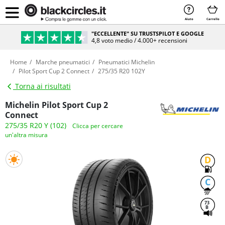
Aiuto
Carrello
"ECCELLENTE" SU TRUSTSPILOT E GOOGLE
4,8 voto medio / 4.000+ recensioni
Home
Marche pneumatici
Pneumatici Michelin
Pilot Sport Cup 2 Connect
275/35 R20 102Y
Torna ai risultati
Michelin Pilot Sport Cup 2
Connect
275/35 R20 Y (102)
Clicca per cercare
un'altra misura
D
C
73
B