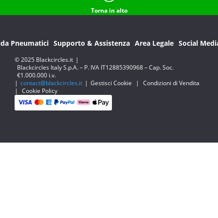
Torna in alto
ida Pneumatici
Supporto & Assistenza
Area Legale
Social Medi
© 2025 Blackcircles.it
|
Blackcircles Italy S.p.A. – P. IVA IT12885390968 – Cap. Soc.
€1.000.000 i.v.
|
contact@blackcircles.it
|
Gestisci Cookie
|
Condizioni di Vendita
|
Cookie Policy