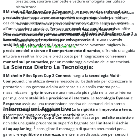
prestazioni, sportive compatte e vetture omologate per utilizzo
pista/strada.
Il
Michelin Pilot Sport Cup 2 Connect
è un
pneumatico estivo ad alte
Pneumatico ideale per:
guida sportiva estrema e track day; utilizzo
prestazioni
sviluppato per
auto sportive
e
supercar
, ideale per chi
frequente in circuito con ricerca di tempi sul giro rapidi e costanti;
desidera massimizzare le proprie performance in pista senza rinunciare
massima aderenza e precisione in curva sull’asciutto; controllo dello
all’omologazione stradale. Pensato per
track day
e
guida sportiva
, offre
sterzo ad alta velocità; prestazioni ottimizzate grazie alla
Grazie a tecnologie derivate dal
motorsport
, il
Michelin Pilot Sport Cup 2
aderenza eccezionale sull’asciutto
,
handling preciso
e un elevato livello di
predisposizione per sensori Tire Mounted Sensor compatibili con
Connect
garantisce
tempi sul giro veloci e costanti
e una notevole
controllo
anche nelle condizioni più impegnative.
standard VDA.
stabilità alle alte velocità
. La sua progettazione avanzata migliora la
Scopri le dimensioni disponibili.
precisione dello sterzo
e il
comportamento dinamico
, offrendo una guida
intuitiva e reattiva. Inoltre, è predisposto per l’integrazione con
sensori
montati sul pneumatico
, per un monitoraggio evoluto delle prestazioni.
La Scienza Dietro La Tecnologia:
Il
Michelin Pilot Sport Cup 2 Connect
integra la
tecnologia Multi-
Compound
, che utilizza diverse mescole sul battistrada per ottimizzare le
prestazioni: una gomma ad alta aderenza sulla spalla esterna per
massimizzare il
grip in curva
e una mescola più rigida nella parte interna
per migliorare
stabilità
e
precisione di sterzata
. La
tecnologia Dynamic
Response
assicura una trasmissione precisa dei comandi dello sterzo,
Informazioni Aggiuntive:
mentre il design del
battistrada
aumenta la
rigidità
e l’
impronta a terra
,
garantendo maggiore
controllo
e
reattività
in pista.
Il
Michelin Pilot Sport Cup 2 Connect
è ottimizzato per
asfalto asciutto
e
richiede una guida prudente su superfici bagnate per
limitare il rischio
di
aquaplaning
. È consigliato il montaggio di quattro pneumatici per
garantire
equilibrio
e
sicurezza
, mentre la predisposizione per sensori
consente un approccio più evoluto alla gestione delle performance.