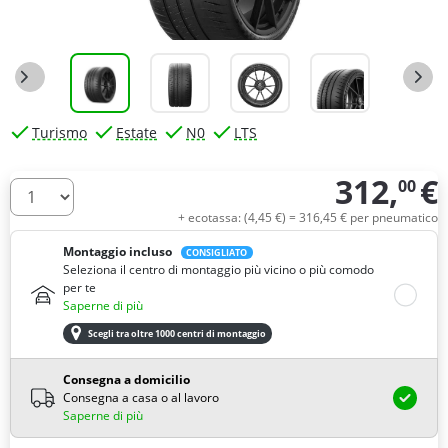
Turismo
Estate
N0
LTS
312,
€
00
Quantità
+ ecotassa: (
4,
45
€
) =
316,
45
€
per pneumatico
Montaggio incluso
CONSIGLIATO
Seleziona il centro di montaggio più vicino o più comodo
per te
Saperne di più
Scegli tra oltre 1000 centri di montaggio
Consegna a domicilio
Consegna a casa o al lavoro
Saperne di più