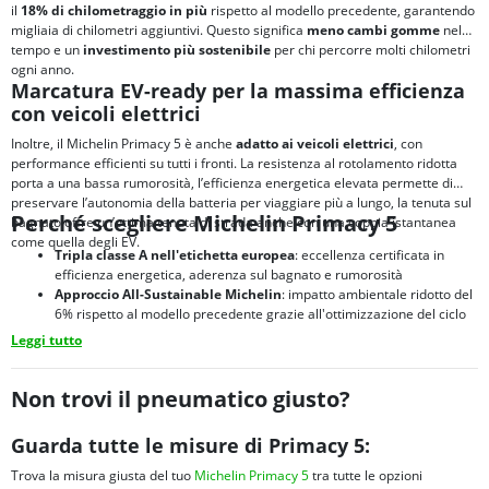
il
18% di chilometraggio in più
rispetto al modello precedente, garantendo
migliaia di chilometri aggiuntivi. Questo significa
meno cambi gomme
nel
tempo e un
investimento più sostenibile
per chi percorre molti chilometri
ogni anno.
Marcatura EV-ready per la massima efficienza
con veicoli elettrici
Inoltre, il Michelin Primacy 5 è anche
adatto ai veicoli elettrici
, con
performance efficienti su tutti i fronti. La resistenza al rotolamento ridotta
porta a una bassa rumorosità, l’efficienza energetica elevata permette di
preservare l’autonomia della batteria per viaggiare più a lungo, la tenuta sul
Perché scegliere Michelin Primacy 5
bagnato offre un’ottima tenuta di strada anche con una coppia istantanea
come quella degli EV.
Tripla classe A nell'etichetta europea
: eccellenza certificata in
efficienza energetica, aderenza sul bagnato e rumorosità
Approccio All-Sustainable Michelin
: impatto ambientale ridotto del
6% rispetto al modello precedente grazie all'ottimizzazione del ciclo
di vita
Leggi tutto
Design ottimizzato per veicoli elettrici
: riduce rumorosità e
resistenza al rotolamento, massimizzando comfort e autonomia
Tecnologia MaxTouch
: distribuisce uniformemente le forze di
Non trovi il pneumatico giusto?
accelerazione, frenata e sterzata sulla superficie di contatto,
ottimizzando la durata del battistrada
Guarda tutte le misure di Primacy 5:
Tecnologia EverGrip di nuova generazione
: offre prestazioni di
frenata sul bagnato costanti per tutta la vita del pneumatico, anche
Trova la misura giusta del tuo
Michelin Primacy 5
tra tutte le opzioni