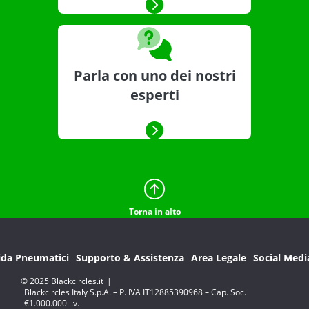
Parla con uno dei nostri
esperti
Torna in alto
ida Pneumatici
Supporto & Assistenza
Area Legale
Social Medi
© 2025 Blackcircles.it
|
Blackcircles Italy S.p.A. – P. IVA IT12885390968 – Cap. Soc.
€1.000.000 i.v.