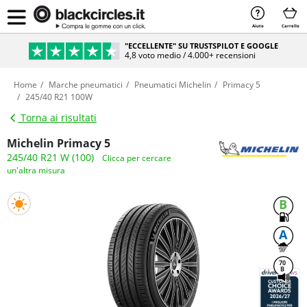
Aiuto
Carrello
"ECCELLENTE" SU TRUSTSPILOT E GOOGLE
4,8 voto medio / 4.000+ recensioni
Home
Marche pneumatici
Pneumatici Michelin
Primacy 5
245/40 R21 100W
Torna ai risultati
Michelin Primacy 5
245/40 R21 W (100)
Clicca per cercare
un'altra misura
B
A
70
B