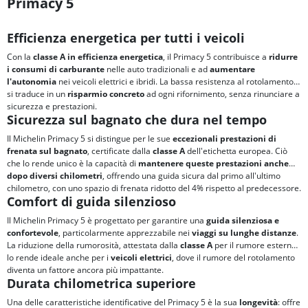
Primacy 5
Efficienza energetica per tutti i veicoli
Con la
classe A in efficienza energetica
, il Primacy 5 contribuisce a
ridurre
i consumi di carburante
nelle auto tradizionali e ad
aumentare
l'autonomia
nei veicoli elettrici e ibridi. La bassa resistenza al rotolamento
si traduce in un
risparmio concreto
ad ogni rifornimento, senza rinunciare a
sicurezza e prestazioni.
Sicurezza sul bagnato che dura nel tempo
Il Michelin Primacy 5 si distingue per le sue
eccezionali prestazioni di
frenata sul bagnato
, certificate dalla
classe A
dell'etichetta europea. Ciò
che lo rende unico è la capacità di
mantenere queste prestazioni anche
dopo diversi chilometri
, offrendo una guida sicura dal primo all'ultimo
chilometro, con uno spazio di frenata ridotto del 4% rispetto al predecessore.
Comfort di guida silenzioso
Il Michelin Primacy 5 è progettato per garantire una
guida silenziosa e
confortevole
, particolarmente apprezzabile nei
viaggi su lunghe distanze
.
La riduzione della rumorosità, attestata dalla
classe A
per il rumore esterno,
lo rende ideale anche per i
veicoli elettrici
, dove il rumore del rotolamento
diventa un fattore ancora più impattante.
Durata chilometrica superiore
Una delle caratteristiche identificative del Primacy 5 è la sua
longevità
: offre