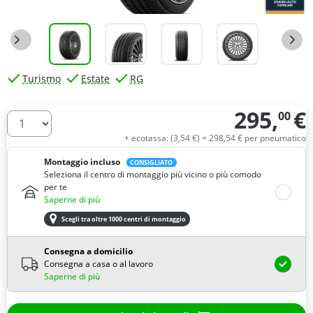
Turismo
Estate
RG
295,
€
00
Quantità
+ ecotassa: (
3,
54
€
) =
298,
54
€
per pneumatico
Montaggio incluso
CONSIGLIATO
Seleziona il centro di montaggio più vicino o più comodo
per te
Saperne di più
Scegli tra oltre 1000 centri di montaggio
Consegna a domicilio
Consegna a casa o al lavoro
Saperne di più