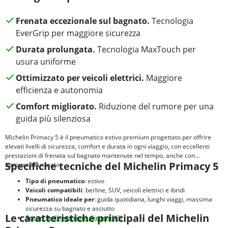
Frenata eccezionale sul bagnato.
Tecnologia
EverGrip per maggiore sicurezza
Durata prolungata.
Tecnologia MaxTouch per
usura uniforme
Ottimizzato per veicoli elettrici.
Maggiore
efficienza e autonomia
Comfort migliorato.
Riduzione del rumore per una
guida più silenziosa
Michelin Primacy 5 è il pneumatico estivo premium progettato per offrire
elevati livelli di sicurezza, comfort e durata in ogni viaggio, con eccellenti
prestazioni di frenata sul bagnato mantenute nel tempo, anche con
Specifiche tecniche del Michelin Primacy 5
battistrada usurato.
Tipo di pneumatico
: estivo
Veicoli compatibili
: berline, SUV, veicoli elettrici e ibridi
Pneumatico ideale per
: guida quotidiana, lunghi viaggi, massima
sicurezza su bagnato e asciutto
Le caratteristiche principali del Michelin
Scopri le dimensioni disponibili