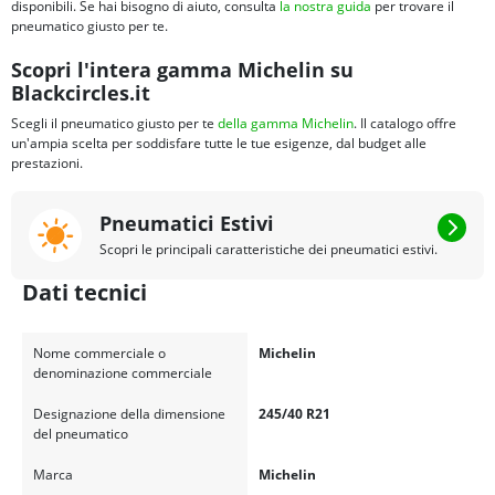
con battistrada usurato
disponibili. Se hai bisogno di aiuto, consulta
la nostra guida
per trovare il
Battistrada con tasso di intaglio superiore del 13%
: migliora
pneumatico giusto per te.
significativamente l'evacuazione dell'acqua, riducendo il rischio di
aquaplaning
Scopri l'intera gamma Michelin su
Blackcircles.it
Scegli il pneumatico giusto per te
della gamma Michelin
. Il catalogo offre
un'ampia scelta per soddisfare tutte le tue esigenze, dal budget alle
prestazioni.
Pneumatici Estivi
Scopri le principali caratteristiche dei pneumatici estivi.
Dati tecnici
Nome commerciale o
Michelin
denominazione commerciale
Designazione della dimensione
245/40 R21
del pneumatico
Marca
Michelin