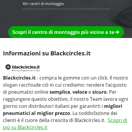
60+ centri di montaggio
Scopri il centro di montaggio più vicino a te
Informazioni su Blackcircles.it
Blackcircles.it
- compra le gomme con un click. Il nostro
slogan racchiude ciò in cui crediamo: rendere l’acquisto
di pneumatici online
semplice
,
veloce
e
sicuro
. Per
raggiungere questo obiettivo, il nostro Team lavora ogni
giorno con distributori italiani per garantirti i
migliori
pneumatici al miglior prezzo
. La soddisfazione dei
clienti è il cuore della crescita di Blackcircles.it.
Scopri di
più su Blackcircles.it