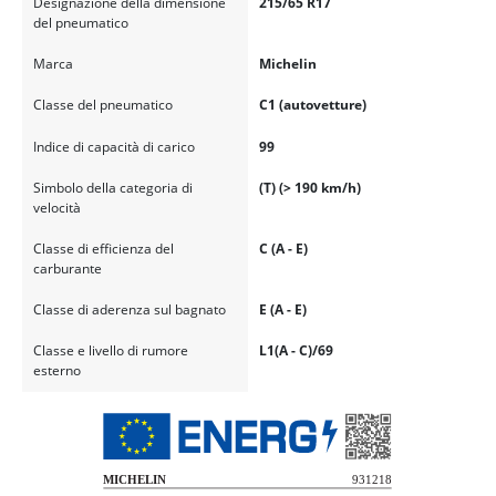
Designazione della dimensione
215/65 R17
del pneumatico
Marca
Michelin
Classe del pneumatico
C1 (autovetture)
Indice di capacità di carico
99
Simbolo della categoria di
(T) (> 190 km/h)
velocità
Classe di efficienza del
C (A - E)
carburante
Classe di aderenza sul bagnato
E (A - E)
Classe e livello di rumore
L1(A - C)/69
esterno