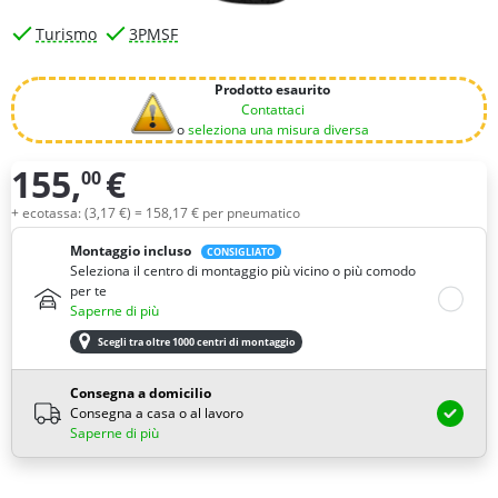
Turismo
3PMSF
Prodotto esaurito
Contattaci
o
seleziona una misura diversa
155,
€
00
Quantità
+ ecotassa: (
3,
17
€
) =
158,
17
€
per pneumatico
Montaggio incluso
CONSIGLIATO
Seleziona il centro di montaggio più vicino o più comodo
per te
Saperne di più
Scegli tra oltre 1000 centri di montaggio
Consegna a domicilio
Consegna a casa o al lavoro
Saperne di più