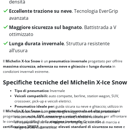
densità
Eccellente trazione su neve
. Tecnologia EverGrip
avanzata
Maggiore sicurezza sul bagnato
. Battistrada a V
ottimizzato
Lunga durata invernale
. Struttura resistente
all’usura
Il
Michelin X-Ice Snow
è un
pneumatico invernale
progettato per offrire
massima sicurezza
,
aderenza su neve e ghiaccio
e
lunga durata
in
condizioni invernali estreme.
Specifiche tecniche del Michelin X-Ice Snow
Tipo di pneumatico:
Invernale
Veicoli compatibili:
auto compatte, berline, station wagon, SUV,
crossover, pick-up e veicoli elettrici.
Pneumatico ideale per:
guida sicura su neve e ghiaccio; utilizzo in
Il
Michelin X-Ice Snow
è un
pneumatico invernale
ad alte prestazioni
condizioni invernali rigide; lunghi viaggi in climi freddi; massima
progettato per
auto
,
SUV
,
crossover
e
veicoli elettrici
, ideale per affrontare
trazione su fondi innevati e ghiacciati; elevata resistenza
le condizioni più difficili della
stagione invernale
. Grazie alla
all'aquaplaning su neve bagnata e fanghiglia; comfort di marcia e
certificazione
3PMSF
, garantisce
elevati standard di
sicurezza su neve
e
lunga durata chilometrica.