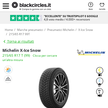
Aiuto
Carrello
"ECCELLENTE" SU TRUSTSPILOT E GOOGLE
4,8 voto medio / 4.000+ recensioni
Home
Marche pneumatici
Pneumatici Michelin
X-Ice Snow
215/65 R17 99T
Torna ai risultati
Michelin X-Ice Snow
215/65 R17 T (99)
Clicca per cercare
un'altra misura
C
E
69
A