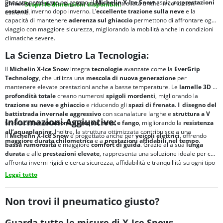
Pensato per durare nel tempo, il
Michelin X-Ice Snow
assicura
prestazioni
ghiaccio
, offrendo una guida stabile e controllata anche in condizioni
Scopri le dimensioni disponibili.
costanti
inverno dopo inverno. L’
eccellente
trazione sulla neve
e la
estreme.
capacità di mantenere
aderenza sul ghiaccio
permettono di affrontare ogni
viaggio con maggiore sicurezza, migliorando la mobilità anche in condizioni
climatiche severe.
La Scienza Dietro La Tecnologia:
Il
Michelin X-Ice Snow
integra
tecnologie
avanzate come la
EverGrip
Technology
, che utilizza una
mescola di nuova generazione
per
mantenere elevate prestazioni anche a basse temperature. Le
lamelle 3D a
profondità totale
creano numerosi
spigoli mordenti
, migliorando la
trazione su neve e ghiaccio
e riducendo gli
spazi di frenata
. Il
disegno del
battistrada invernale aggressivo
con scanalature larghe e
struttura a V
Informazioni Aggiuntive:
favorisce l’
evacuazione di acqua, neve e fango
, migliorando la
resistenza
all’aquaplaning
. Inoltre, la struttura ottimizzata contribuisce a una
Il
Michelin X-Ice Snow
è progettato anche per
veicoli elettrici
, offrendo
maggiore durata chilometrica
e a
prestazioni affidabili nel tempo
.
bassa rumorosità
e maggiore
comfort di guida
. Grazie alla sua
lunga
durata
e alle
prestazioni elevate
, rappresenta una soluzione ideale per chi
affronta inverni rigidi e cerca sicurezza, affidabilità e tranquillità su ogni tipo
di percorso.
Leggi tutto
Non trovi il pneumatico giusto?
Guarda tutte le misure di X-Ice Snow: