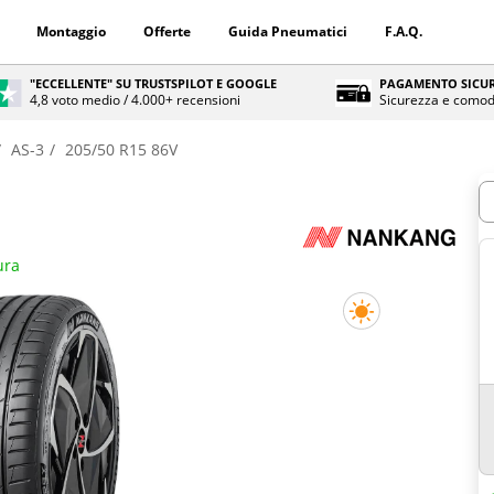
Montaggio
Offerte
Guida Pneumatici
F.A.Q.
"ECCELLENTE" SU TRUSTSPILOT E GOOGLE
PAGAMENTO SICUR
4,8 voto medio / 4.000+ recensioni
Sicurezza e comod
AS-3
205/50 R15 86V
Q
ura