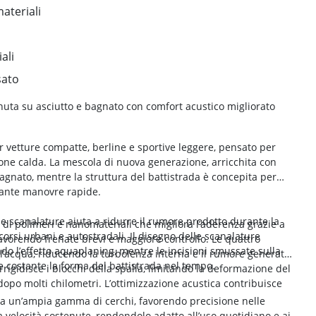
teriali
ali
sato
ta su asciutto e bagnato con comfort acustico migliorato
 vetture compatte, berline e sportive leggere, pensato per
ione calda. La mescola di nuova generazione, arricchita con
bagnato, mentre la struttura del battistrada è concepita per
rante manovre rapide.
elle scanalature aiuta a ridurre il rumore prodotto durante la
 di polimeri e nanomateriali che migliora l’aderenza grazie a
orsi urbani e autostradali. Il disegno delle scanalature
 favorendo frenate brevi e maggiore controllo. Le quattro
ando l’effetto aquaplaning, mentre le incisioni smussate sulla
ll’acqua, riducendo la turbolenza interna e il rumore generato
e costante la forma del battistrada nel tempo.
irrigidisce i blocchi della spalla, limitando la deformazione del
opo molti chilometri. L’ottimizzazione acustica contribuisce
 a un’ampia gamma di cerchi, favorendo precisione nelle
elocità sostenute, rendendolo adatto all’uso quotidiano e ai