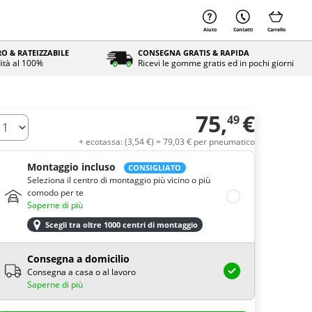
Aiuto
Contatti
Carrello
O & RATEIZZABILE
CONSEGNA GRATIS & RAPIDA
ità al 100%
Ricevi le gomme gratis ed in pochi giorni
75,
€
49
uantità
+ ecotassa: (
3,
54
€
) =
79,
03
€
per pneumatico
Montaggio incluso
CONSIGLIATO
Seleziona il centro di montaggio più vicino o più
comodo per te
Saperne di più
Scegli tra oltre 1000 centri di montaggio
Consegna a domicilio
Consegna a casa o al lavoro
Saperne di più