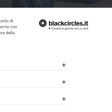
uisto di
giorno con
ore della