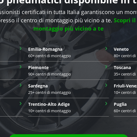
sionisti certificati in tutta Italia garantiscono un mo
presso il centro di montaggio più vicino a te.
Scopri il
montaggio più vicino a te
›
›
Emilia-Romagna
Veneto
60+ centri di montaggio
80+ centri d
›
›
Piemonte
Toscana
90+ centri di montaggio
35+ centri d
›
›
Sardegna
Friuli-Vene
25+ centri di montaggio
10+ centri d
›
›
Trentino-Alto Adige
Puglia
10+ centri di montaggio
60+ centri d