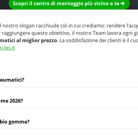
Scopri il centro di montaggio più vicino a te
 nostro slogan racchiude ciò in cui crediamo: rendere l’acq
r raggiungere questo obiettivo, il nostro Team lavora ogni 
matici al miglior prezzo
. La soddisfazione dei clienti è il cu
rcles.it
neumatici?
mme 2026?
ambio gomme?