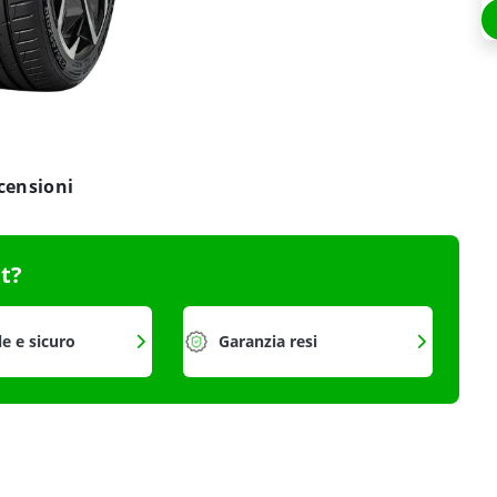
censioni
it?
le e sicuro
Garanzia resi