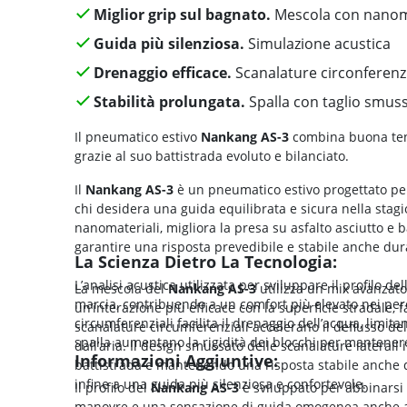
Miglior grip sul bagnato.
Mescola con nanoma
Guida più silenziosa.
Simulazione acustica
Drenaggio efficace.
Scanalature circonferenzi
Stabilità prolungata.
Spalla con taglio smus
Il pneumatico estivo
Nankang AS-3
combina buona tenu
grazie al suo battistrada evoluto e bilanciato.
Il
Nankang AS-3
è un pneumatico estivo progettato per
chi desidera una guida equilibrata e sicura nella stag
nanomateriali, migliora la presa su asfalto asciutto e 
garantire una risposta prevedibile e stabile anche du
La Scienza Dietro La Tecnologia:
L’analisi acustica utilizzata per sviluppare il profilo d
La mescola del
Nankang AS-3
utilizza un mix avanzato
marcia, contribuendo a un comfort più elevato nei perc
un’interazione più efficace con la superficie stradale,
circumferenziali facilita il drenaggio dell’acqua, limit
scanalature circumferenziali accelerano il deflusso de
spalla aumentano la rigidità dei blocchi per mantener
dall’aria. Il design smussato delle scanalature laterali 
Informazioni Aggiuntive:
battistrada e mantenendo una risposta stabile anche d
infine a una guida più silenziosa e confortevole.
Il profilo del
Nankang AS-3
è sviluppato per abbinarsi
manovre e una sensazione di guida omogenea anche a v