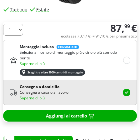
Turismo
Estate
87,
€
99
Quantità
+ ecotassa: (
3,
17
€
) =
91,
16
€
per pneumatico
Montaggio incluso
CONSIGLIATO
Seleziona il centro di montaggio più vicino o più comodo
per te
Saperne di più
Scegli tra oltre 1000 centri di montaggio
Consegna a domicilio
Consegna a casa o al lavoro
Saperne di più
Aggiungi al carrello