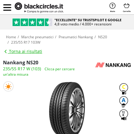
Aiuto
Carrello
"ECCELLENTE" SU TRUSTSPILOT E GOOGLE
4,8 voto medio / 4.000+ recensioni
Home
Marche pneumatici
Pneumatici Nankang
NS20
235/55 R17 103W
Torna ai risultati
Nankang NS20
235/55 R17 W (103)
Clicca per cercare
un'altra misura
C
A
72
B