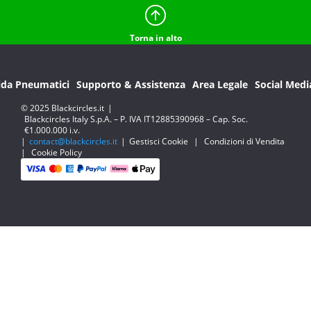
Torna in alto
ida Pneumatici
Supporto & Assistenza
Area Legale
Social Medi
© 2025 Blackcircles.it
|
Blackcircles Italy S.p.A. – P. IVA IT12885390968 – Cap. Soc.
€1.000.000 i.v.
|
contact@blackcircles.it
|
Gestisci Cookie
|
Condizioni di Vendita
|
Cookie Policy