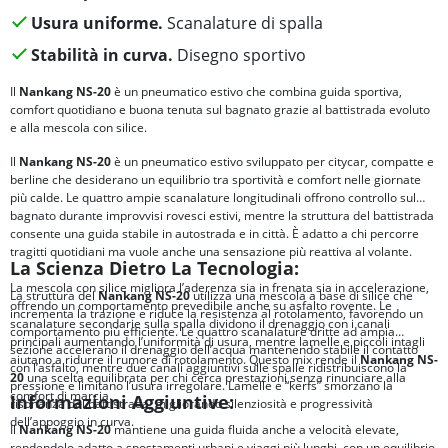
Usura uniforme.
Scanalature di spalla
Stabilità in curva.
Disegno sportivo
Il
Nankang NS-20
è un pneumatico estivo che combina guida sportiva,
comfort quotidiano e buona tenuta sul bagnato grazie al battistrada evoluto
e alla mescola con silice.
Il
Nankang NS-20
è un pneumatico estivo sviluppato per citycar, compatte e
berline che desiderano un equilibrio tra sportività e comfort nelle giornate
più calde. Le quattro ampie scanalature longitudinali offrono controllo sul
bagnato durante improvvisi rovesci estivi, mentre la struttura del battistrada
consente una guida stabile in autostrada e in città. È adatto a chi percorre
tragitti quotidiani ma vuole anche una sensazione più reattiva al volante.
La Scienza Dietro La Tecnologia:
La mescola con silice migliora l’aderenza sia in frenata sia in accelerazione,
La struttura del
Nankang NS-20
utilizza una mescola a base di silice che
offrendo un comportamento prevedibile anche su asfalto rovente. Le
incrementa la trazione e riduce la resistenza al rotolamento, favorendo un
scanalature secondarie sulla spalla dividono il drenaggio con i canali
comportamento più efficiente. Le quattro scanalature dritte ad ampia
principali aumentando l’uniformità di usura, mentre lamelle e piccoli intagli
sezione accelerano il drenaggio dell’acqua mantenendo stabile il contatto
aiutano a ridurre il rumore di rotolamento. Questo mix rende il
Nankang NS-
con l’asfalto, mentre due canali aggiuntivi sulle spalle ridistribuiscono la
20
una scelta equilibrata per chi cerca prestazioni senza rinunciare alla
pressione e limitano l’usura irregolare. Lamelle e “kerfs” smorzano la
comfort di marcia.
Informazioni Aggiuntive:
risonanza del battistrada, migliorando silenziosità e progressività
dell’appoggio in curva.
Il
Nankang NS-20
mantiene una guida fluida anche a velocità elevate,
rendendolo adatto a spostamenti urbani e viaggi più lunghi, con un equilibrio