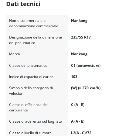
Dati tecnici
Nome commerciale o
Nankang
denominazione commerciale
Designazione della dimensione
235/55 R17
del pneumatico
Marca
Nankang
Classe del pneumatico
C1 (autovetture)
Indice di capacità di carico
103
Simbolo della categoria di
(W) (> 270 km/h)
velocità
Classe di efficienza del
C (A - E)
carburante
Classe di aderenza sul bagnato
A (A - E)
Classe e livello di rumore
L2(A - C)/72