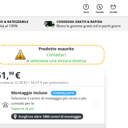
Aiuto
Contatti
Carrello
O & RATEIZZABILE
CONSEGNA GRATIS & RAPIDA
ità al 100%
Ricevi le gomme gratis ed in pochi giorni
Prodotto esaurito
Contattaci
o
seleziona una misura diversa
51,
€
99
uantità
ecotassa: (
2,
38
€
) =
54,
37
€
per pneumatico
Montaggio incluso
CONSIGLIATO
Seleziona il centro di montaggio più vicino o più
comodo per te
Saperne di più
Scegli tra oltre 1000 centri di montaggio