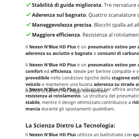
Stabilità di guida migliorata
. Tre nervature c
Aderenza sul bagnato
. Quattro scanalature 
Maneggevolezza precisa
. Blocchi spalla ad al
Maggiore efficienza
. Resistenza al rotolamen
Il
Nexen N'Blue HD Plus
è un
pneumatico estivo per 
aderenza su asciutto e bagnato
e
consumi di carbura
Il
Nexen N'Blue HD Plus
è un
pneumatico estivo per 
comfort
ed
efficienza
. Ideale per berline compatte e 
prevedibile
nelle condizioni tipiche della
stagione est
veicolo
e mantenere una buona
aderenza su strade a
Il
Nexen N'Blue HD Plus
è sviluppato per offrire anc
traffico urbano e nei viaggi extraurbani.
resistenza al rotolamento
. La struttura del pneumatic
stabile
, mentre il design ottimizzato contribuisce a
rid
marcia
durante gli spostamenti quotidiani.
La Scienza Dietro La Tecnologia:
Il
Nexen N'Blue HD Plus
utilizza un battistrada con
qu