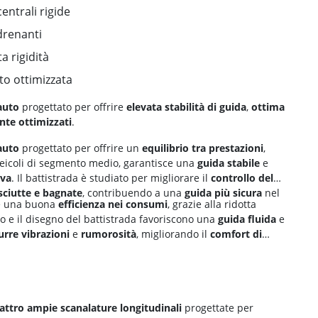
entrali rigide
drenanti
ta rigidità
to ottimizzata
auto
progettato per offrire
elevata stabilità di guida
,
ottima
nte ottimizzati
.
auto
progettato per offrire un
equilibrio tra
prestazioni
,
veicoli di segmento medio, garantisce una
guida stabile
e
iva
. Il battistrada è studiato per migliorare il
controllo del
sciutte e bagnate
, contribuendo a una
guida più sicura
nel
he una buona
efficienza nei consumi
, grazie alla ridotta
o e il disegno del battistrada favoriscono una
guida fluida
e
urre vibrazioni
e
rumorosità
, migliorando il
comfort di
attro ampie scanalature longitudinali
progettate per