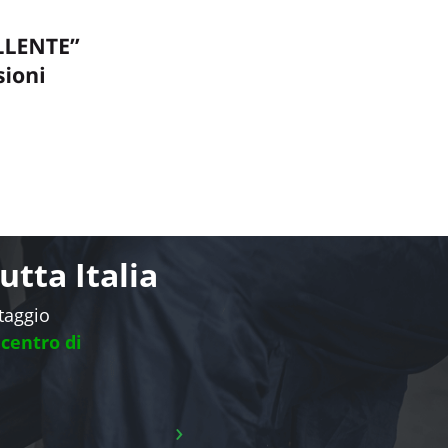
tta Italia
ntaggio
 centro di
›