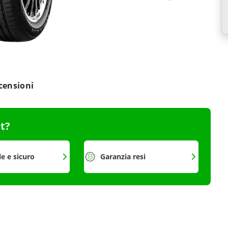
censioni
it?
le e sicuro
Garanzia resi