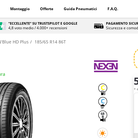
Montaggio
Offerte
Guida Pneumatici
F.A.Q.
"ECCELLENTE" SU TRUSTSPILOT E GOOGLE
PAGAMENTO SICUR
4,8 voto medio / 4.000+ recensioni
Sicurezza e comod
N'Blue HD Plus
185/65 R14 86T
ura
Q
C
+ 
C
68
B