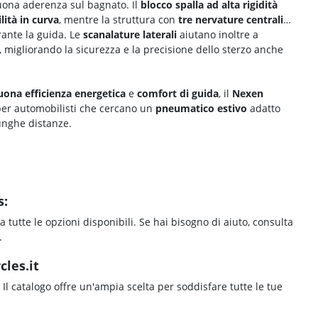
ona aderenza sul bagnato. Il
blocco spalla ad alta rigidità
lità in curva
, mentre la struttura con
tre nervature centrali
ante la guida. Le
scanalature laterali
aiutano inoltre a
, migliorando la sicurezza e la precisione dello sterzo anche
uona efficienza energetica
e
comfort di guida
, il
Nexen
per automobilisti che cercano un
pneumatico estivo
adatto
lunghe distanze.
s:
a tutte le opzioni disponibili. Se hai bisogno di aiuto, consulta
.
cles.it
. Il catalogo offre un'ampia scelta per soddisfare tutte le tue