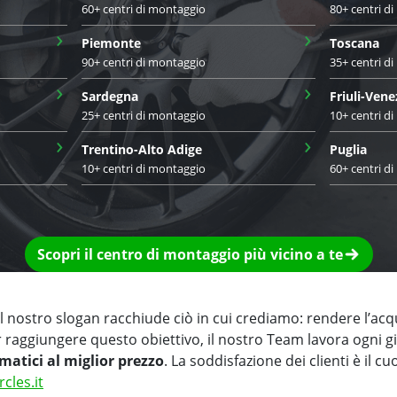
60+ centri di montaggio
80+ centri d
›
›
Piemonte
Toscana
90+ centri di montaggio
35+ centri d
›
›
Sardegna
Friuli-Vene
25+ centri di montaggio
10+ centri d
›
›
Trentino-Alto Adige
Puglia
10+ centri di montaggio
60+ centri d
Scopri il centro di montaggio più vicino a te
 nostro slogan racchiude ciò in cui crediamo: rendere l’acq
r raggiungere questo obiettivo, il nostro Team lavora ogni 
matici al miglior prezzo
. La soddisfazione dei clienti è il cu
rcles.it