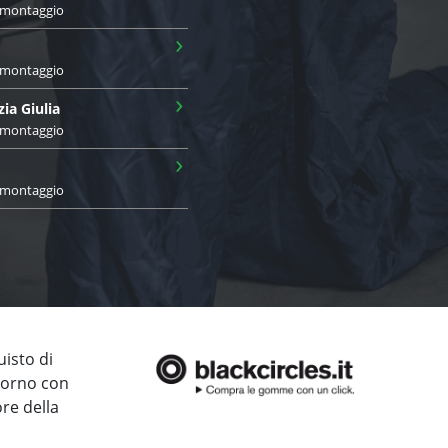
i montaggio
›
i montaggio
›
zia Giulia
i montaggio
›
i montaggio
uisto di
giorno con
ore della