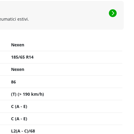
eumatici estivi.
Nexen
185/65 R14
Nexen
86
(T) (> 190 km/h)
C (A - E)
C (A - E)
L2(A - C)/68