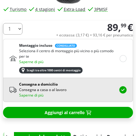
Turismo
4 stagioni
Extra-Load
3PMSF
89,
€
99
Quantità
+ ecotassa: (
3,
17
€
) =
93,
16
€
per pneumatico
Montaggio incluso
CONSIGLIATO
Seleziona il centro di montaggio più vicino o più comodo
per te
Saperne di più
Scegli tra oltre 1000 centri di montaggio
Consegna a domicilio
Consegna a casa o al lavoro
Saperne di più
Aggiungi al carrello