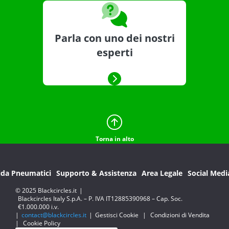
Parla con uno dei nostri
esperti
Torna in alto
ida Pneumatici
Supporto & Assistenza
Area Legale
Social Medi
© 2025 Blackcircles.it
|
Blackcircles Italy S.p.A. – P. IVA IT12885390968 – Cap. Soc.
€1.000.000 i.v.
|
contact@blackcircles.it
|
Gestisci Cookie
|
Condizioni di Vendita
|
Cookie Policy