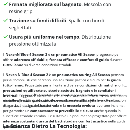
Frenata migliorata sul bagnato
. Mescola con
resine grip
Trazione su fondi difficili
. Spalle con bordi
seghettati
Usura più uniforme nel tempo
. Distribuzione
pressione ottimizzata
Il
Nexen
N'Blue 4 Season 2
è un
pneumatico All Season
progettato per
offrire
aderenza affidabile
,
frenata efficace
e
comfort di guida
durante
tutto l’anno
su diverse condizioni stradali.
Il
Nexen N'Blue 4 Season 2
è un
pneumatico touring All Season
pensato
per automobilisti che cercano una soluzione pratica e sicura per la
guida
tutto l’anno
. Progettato per affrontare diverse
condizioni climatiche
, offre
prestazioni equilibrate su
strade asciutte
,
bagnate
e in
condizioni
Grazie a uno sviluppo orientato alle
condizioni stradali europee
, questo
invernali leggere
. È ideale per chi utilizza l’auto quotidianamente e desidera
modello offre una
guida stabile
e una
frenata affidabile
in molte situazioni
sicurezza
,
stabilità
e
comfort
senza dover cambiare pneumatici tra
di marcia. Il design del
battistrada
e la
mescola evoluta
lavorano insieme
stagione estiva e invernale.
per garantire un
comportamento prevedibile
e
sicuro
anche quando la
superficie stradale cambia. Il risultato è un pneumatico progettato per offrire
aderenza costante
,
durata del battistrada
e
comfort acustico
nella guida
La Scienza Dietro La Tecnologia:
quotidiana.