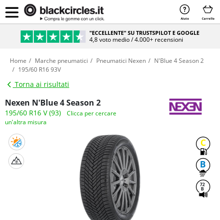
Aiuto
Carrello
"ECCELLENTE" SU TRUSTSPILOT E GOOGLE
4,8 voto medio / 4.000+ recensioni
Home
Marche pneumatici
Pneumatici Nexen
N'Blue 4 Season 2
195/60 R16 93V
Torna ai risultati
Nexen N'Blue 4 Season 2
195/60 R16 V (93)
Clicca per cercare
un'altra misura
C
B
72
B