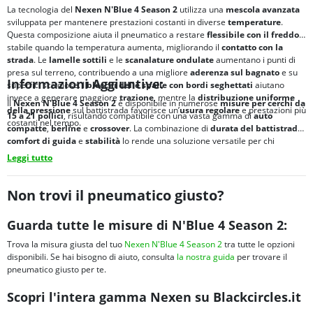
La tecnologia del
Nexen N'Blue 4 Season 2
utilizza una
mescola avanzata
sviluppata per mantenere prestazioni costanti in diverse
temperature
.
Questa composizione aiuta il pneumatico a restare
flessibile con il freddo
e
stabile quando la temperatura aumenta, migliorando il
contatto con la
strada
. Le
lamelle sottili
e le
scanalature ondulate
aumentano i punti di
presa sul terreno, contribuendo a una migliore
aderenza sul bagnato
e su
Informazioni Aggiuntive:
superfici scivolose. I
blocchi delle spalle con bordi seghettati
aiutano
invece a generare maggiore
trazione
, mentre la
distribuzione uniforme
Il
Nexen N'Blue 4 Season 2
è disponibile in numerose
misure per cerchi da
della pressione
sul battistrada favorisce un’
usura regolare
e prestazioni più
15 a 21 pollici
, risultando compatibile con una vasta gamma di
auto
costanti nel tempo.
compatte
,
berline
e
crossover
. La combinazione di
durata del battistrada
,
comfort di guida
e
stabilità
lo rende una soluzione versatile per chi
desidera un
pneumatico quattro stagioni
affidabile
per l’uso quotidiano.
Leggi tutto
Non trovi il pneumatico giusto?
Guarda tutte le misure di N'Blue 4 Season 2:
Trova la misura giusta del tuo
Nexen N'Blue 4 Season 2
tra tutte le opzioni
disponibili. Se hai bisogno di aiuto, consulta
la nostra guida
per trovare il
pneumatico giusto per te.
Scopri l'intera gamma Nexen su Blackcircles.it