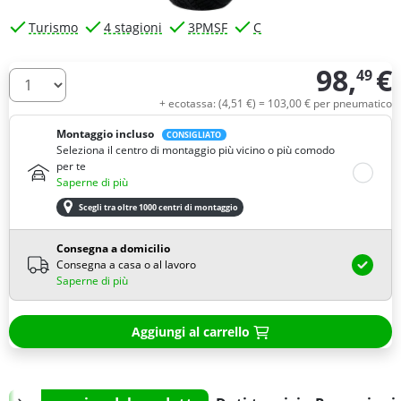
Turismo
4 stagioni
3PMSF
C
98,
€
49
Quantità
+ ecotassa: (
4,
51
€
) =
103,
00
€
per pneumatico
Montaggio incluso
CONSIGLIATO
Seleziona il centro di montaggio più vicino o più comodo
per te
Saperne di più
Scegli tra oltre 1000 centri di montaggio
Consegna a domicilio
Consegna a casa o al lavoro
Saperne di più
Aggiungi al carrello