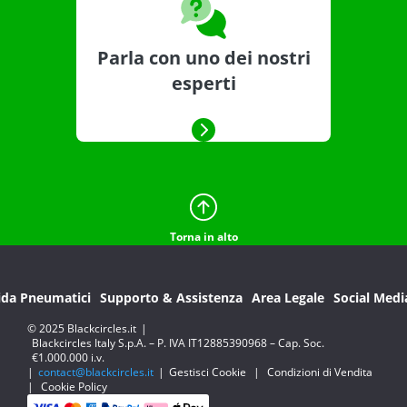
Parla con uno dei nostri
esperti
Torna in alto
ida Pneumatici
Supporto & Assistenza
Area Legale
Social Medi
© 2025 Blackcircles.it
|
Blackcircles Italy S.p.A. – P. IVA IT12885390968 – Cap. Soc.
€1.000.000 i.v.
|
contact@blackcircles.it
|
Gestisci Cookie
|
Condizioni di Vendita
|
Cookie Policy