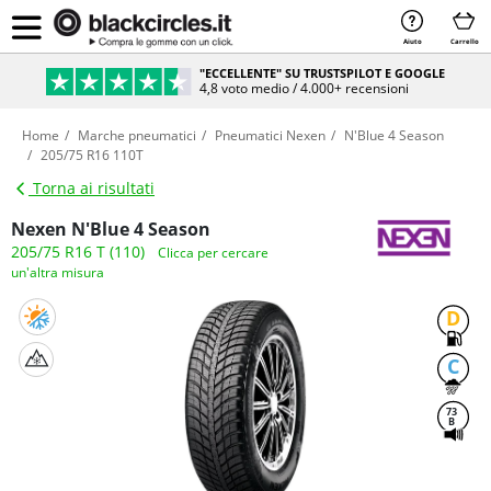
Aiuto
Carrello
"ECCELLENTE" SU TRUSTSPILOT E GOOGLE
4,8 voto medio / 4.000+ recensioni
Home
Marche pneumatici
Pneumatici Nexen
N'Blue 4 Season
205/75 R16 110T
Torna ai risultati
Nexen N'Blue 4 Season
205/75 R16 T (110)
Clicca per cercare
un'altra misura
D
C
73
B