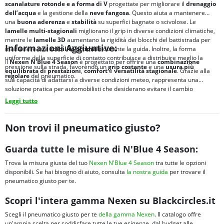
scanalature rotonde e a forma di V
progettate per migliorare il
drenaggio
dell’acqua
e la gestione della
neve fangosa
. Questo aiuta a mantenere
una
buona aderenza
e
stabilità
su superfici bagnate o scivolose. Le
lamelle multi-stagionali
migliorano il grip in diverse condizioni climatiche,
mentre le
lamelle 3D
aumentano la rigidità dei blocchi del battistrada per
Informazioni Aggiuntive:
mantenere una
stabilità ottimale
durante la guida. Inoltre, la forma
uniforme della superficie di contatto contribuisce a distribuire meglio la
Il
Nexen N'Blue 4 Season
è progettato per offrire una
combinazione
pressione sulla strada, favorendo un
grip costante
e una
usura più
equilibrata di
prestazioni
,
comfort
e
versatilità stagionale
. Grazie alla
regolare
del pneumatico.
sua capacità di adattarsi a diverse condizioni meteo, rappresenta una
soluzione pratica per automobilisti che desiderano evitare il cambio
stagionale dei pneumatici mantenendo
sicurezza
e
affidabilità
nella guida
Leggi tutto
quotidiana.
Non trovi il pneumatico giusto?
Guarda tutte le misure di N'Blue 4 Season:
Trova la misura giusta del tuo
Nexen N'Blue 4 Season
tra tutte le opzioni
disponibili. Se hai bisogno di aiuto, consulta
la nostra guida
per trovare il
pneumatico giusto per te.
Scopri l'intera gamma Nexen su Blackcircles.it
Scegli il pneumatico giusto per te
della gamma Nexen
. Il catalogo offre
un'ampia scelta per soddisfare tutte le tue esigenze, dal budget alle