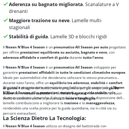
Aderenza su bagnato migliorata
. Scanalature a V
drenanti
Maggiore trazione su neve
. Lamelle multi-
stagionali
Stabilità di guida
. Lamelle 3D e blocchi rigidi
Il
Nexen N'Blue 4 Season
è un
pneumatico All Season per auto
progettato
per offrire
prestazioni equilibrate su asciutto, bagnato e neve
, con
aderenza affidabile e comfort di guida
durante
tutto l’anno
.
Il
Nexen N'Blue 4 Season
è un
pneumatico All Season
sviluppato per
garantire
prestazioni affidabili in tutte le condizioni climatiche europee
.
Ideale per automobilisti che desiderano utilizzare lo stesso pneumatico
durante tutto l’anno, offre un
equilibrio tra
aderenza
,
stabilità
e
comfort
Grazie alla progettazione ottimizzata per l’utilizzo multi-stagionale, il
Nexen
di guida
. Il disegno del battistrada è progettato per garantire una
guida
N'Blue 4 Season
offre
prestazioni costanti
e una
guida stabile
nelle
sicura
sia su
strade asciutte
sia su
fondo bagnato
, mantenendo un buon
diverse condizioni climatiche. Il design del battistrada e la disposizione delle
livello di controllo anche in presenza di
neve e fanghiglia
.
lamelle contribuiscono a migliorare la
trazione
e la
maneggevolezza
,
rendendolo una scelta pratica per la guida quotidiana, sia in città sia su
percorsi extraurbani.
La Scienza Dietro La Tecnologia:
Il
Nexen N'Blue 4 Season
utilizza un disegno del battistrada con