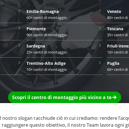
›
›
Emilia-Romagna
Veneto
60+ centri di montaggio
80+ centri d
›
›
Piemonte
Toscana
90+ centri di montaggio
35+ centri d
›
›
Sardegna
Friuli-Vene
25+ centri di montaggio
10+ centri d
›
›
Trentino-Alto Adige
Puglia
10+ centri di montaggio
60+ centri d
Scopri il centro di montaggio più vicino a te
 nostro slogan racchiude ciò in cui crediamo: rendere l’acq
r raggiungere questo obiettivo, il nostro Team lavora ogni 