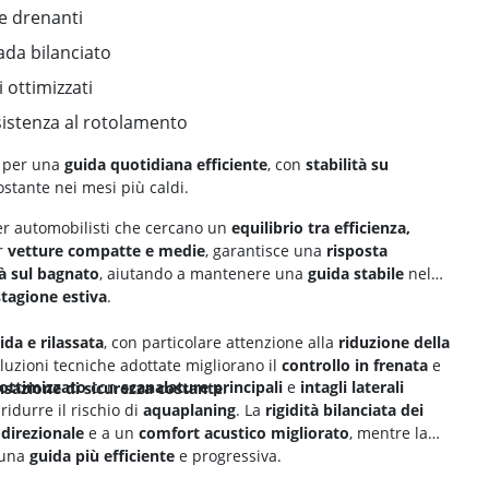
e drenanti
ada bilanciato
i ottimizzati
sistenza al rotolamento
 per una
guida quotidiana efficiente
, con
stabilità su
stante nei mesi più caldi.
r automobilisti che cercano un
equilibrio tra efficienza,
er
vetture compatte e medie
, garantisce una
risposta
tà sul bagnato
, aiutando a mantenere una
guida stabile
nel
stagione estiva
.
ida e rilassata
, con particolare attenzione alla
riduzione della
oluzioni tecniche adottate migliorano il
controllo in frenata
e
 ottimizzato
con
scanalature principali
e
intagli laterali
nsazione di sicurezza costante
.
ridurre il rischio di
aquaplaning
. La
rigidità bilanciata dei
 direzionale
e a un
comfort acustico migliorato
, mentre la
 una
guida più efficiente
e progressiva.