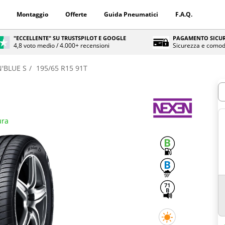
Montaggio
Offerte
Guida Pneumatici
F.A.Q.
"ECCELLENTE" SU TRUSTSPILOT E GOOGLE
PAGAMENTO SICUR
4,8 voto medio / 4.000+ recensioni
Sicurezza e comod
N'BLUE S
195/65 R15 91T
Q
ura
B
B
71
B