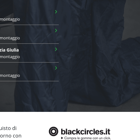
›
i montaggio
›
i montaggio
›
zia Giulia
i montaggio
›
i montaggio
uisto di
giorno con