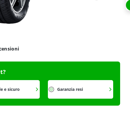
censioni
it?
le e sicuro
Garanzia resi