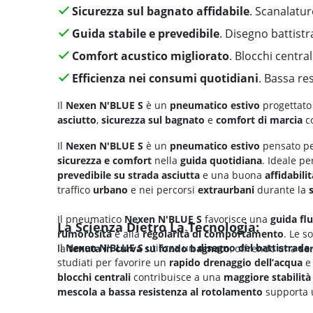
Sicurezza sul bagnato affidabile
. Scanalatur
Guida stabile e prevedibile
. Disegno battistr
Comfort acustico migliorato
. Blocchi central
Efficienza nei consumi quotidiani
. Bassa re
Il
Nexen N'BLUE S
è un
pneumatico estivo
progettato
asciutto
,
sicurezza sul bagnato
e
comfort di marcia
co
Il
Nexen N'BLUE S
è un
pneumatico estivo
pensato pe
sicurezza e comfort
nella
guida quotidiana
. Ideale p
prevedibile su strada asciutta
e una buona
affidabili
traffico
urbano
e nei percorsi
extraurbani
durante la
Il pneumatico
Nexen
N'BLUE S
favorisce una
guida flu
La Scienza Dietro La Tecnologia:
rumorosità
e alla
regolarità di comportamento
. Le s
Il
Nexen N'BLUE S
utilizza un
disegno del battistrada
la
tenuta in curva su fondo bagnato
, offrendo una
se
studiati per favorire un
rapido drenaggio dell’acqua
e 
blocchi centrali
contribuisce a una
maggiore stabilità
mescola a bassa resistenza al rotolamento
supporta