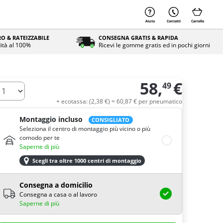
Aiuto
Contatti
Carrello
O & RATEIZZABILE
CONSEGNA GRATIS & RAPIDA
ità al 100%
Ricevi le gomme gratis ed in pochi giorni
58,
€
49
uantità
+ ecotassa: (
2,
38
€
) =
60,
87
€
per pneumatico
Montaggio incluso
CONSIGLIATO
Seleziona il centro di montaggio più vicino o più
comodo per te
Saperne di più
Scegli tra oltre 1000 centri di montaggio
Consegna a domicilio
Consegna a casa o al lavoro
Saperne di più