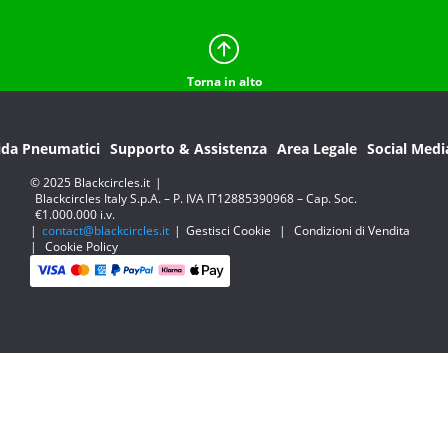
Torna in alto
ida Pneumatici
Supporto & Assistenza
Area Legale
Social Medi
© 2025 Blackcircles.it
|
Blackcircles Italy S.p.A. – P. IVA IT12885390968 – Cap. Soc.
€1.000.000 i.v.
|
contact@blackcircles.it
|
Gestisci Cookie
|
Condizioni di Vendita
|
Cookie Policy