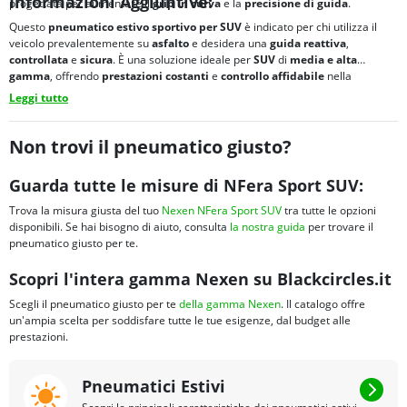
Informazioni Aggiuntive:
progettata per aumentare il
grip in curva
e la
precisione di guida
.
Questo
pneumatico estivo sportivo per SUV
è indicato per chi utilizza il
veicolo prevalentemente su
asfalto
e desidera una
guida reattiva
,
controllata
e
sicura
. È una soluzione ideale per
SUV
di
media e alta
gamma
, offrendo
prestazioni costanti
e
controllo affidabile
nella
stagione estiva
.
Leggi tutto
Non trovi il pneumatico giusto?
Guarda tutte le misure di NFera Sport SUV:
Trova la misura giusta del tuo
Nexen NFera Sport SUV
tra tutte le opzioni
disponibili. Se hai bisogno di aiuto, consulta
la nostra guida
per trovare il
pneumatico giusto per te.
Scopri l'intera gamma Nexen su Blackcircles.it
Scegli il pneumatico giusto per te
della gamma Nexen
. Il catalogo offre
un'ampia scelta per soddisfare tutte le tue esigenze, dal budget alle
prestazioni.
Pneumatici Estivi