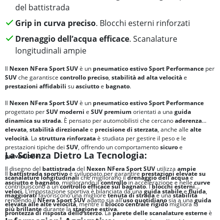
del battistrada
Grip in curva preciso
. Blocchi esterni rinforzati
Drenaggio dell’acqua efficace
. Scanalature
longitudinali ampie
Il
Nexen NFera Sport SUV
è un
pneumatico estivo
Sport Performance
per
SUV
che garantisce
controllo preciso
,
stabilità ad alta velocità
e
prestazioni affidabili
su
asciutto
e
bagnato
.
Il
Nexen NFera Sport SUV
è un
pneumatico estivo Sport Performance
progettato per
SUV moderni
e
SUV premium
orientati a una
guida
dinamica su strada
. È pensato per automobilisti che cercano
aderenza
elevata
,
stabilità direzionale
e
precisione di sterzata
, anche alle
alte
velocità
. La
struttura rinforzata
è studiata per gestire il peso e le
prestazioni tipiche dei
SUV
, offrendo un comportamento
sicuro
e
La Scienza Dietro La Tecnologia:
prevedibile
.
Il disegno del
battistrada
del
Nexen NFera Sport SUV
utilizza
ampie
Il
battistrada sportivo
è sviluppato per garantire
prestazioni elevate su
scanalature longitudinali
che migliorano il
drenaggio dell’acqua
e
asciutto e bagnato
, migliorando il
controllo
in accelerazione e nelle
curve
contribuiscono a un
controllo efficace sul bagnato
. I
blocchi esterni
veloci
. L’impostazione sportiva è bilanciata da una
guida stabile
e
fluida
,
maggiorati
favoriscono una migliore
tenuta di strada
e una
stabilità
rendendo il
NFera Sport SUV
adatto sia all’
uso quotidiano
sia a una
guida
elevata alle alte velocità
, mentre il
blocco centrale rigido
migliora la
più brillante
durante la
stagione estiva
.
prontezza di risposta dello sterzo
. La
parete delle scanalature esterne
è