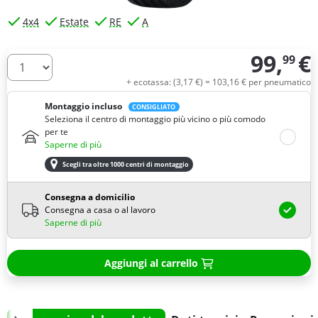
4x4
Estate
RE
A
99,
€
99
Quantità
+ ecotassa: (
3,
17
€
) =
103,
16
€
per pneumatico
Montaggio incluso
CONSIGLIATO
Seleziona il centro di montaggio più vicino o più comodo
per te
Saperne di più
Scegli tra oltre 1000 centri di montaggio
Consegna a domicilio
Consegna a casa o al lavoro
Saperne di più
Aggiungi al carrello