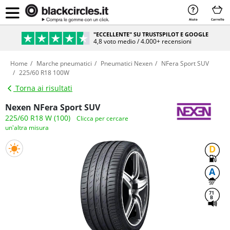
Aiuto
Carrello
"ECCELLENTE" SU TRUSTSPILOT E GOOGLE
4,8 voto medio / 4.000+ recensioni
Home
Marche pneumatici
Pneumatici Nexen
NFera Sport SUV
225/60 R18 100W
Torna ai risultati
Nexen NFera Sport SUV
225/60 R18 W (100)
Clicca per cercare
un'altra misura
D
A
71
B