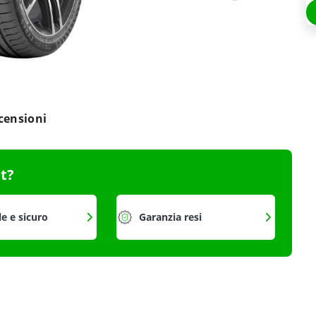
censioni
it?
le e sicuro
Garanzia resi