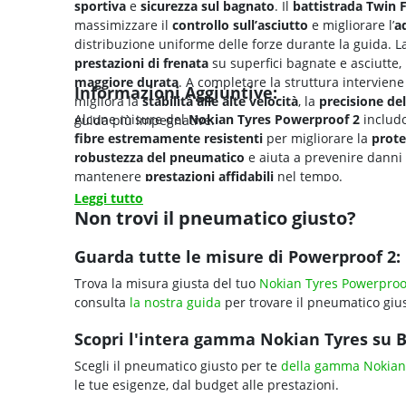
sportiva
e
sicurezza sul bagnato
. Il
battistrada Twin 
massimizzare il
controllo sull’asciutto
e migliorare l’
a
distribuzione uniforme delle forze durante la guida. 
prestazioni di frenata
su superfici bagnate e asciutte, 
maggiore
durata
. A completare la struttura interviene
Informazioni Aggiuntive:
migliora la
stabilità alle alte velocità
, la
precisione del
Alcune misure del
Nokian Tyres Powerproof 2
includ
guida più impegnative.
fibre estremamente resistenti
per migliorare la
prote
robustezza del pneumatico
e aiuta a prevenire danni
mantenere
prestazioni affidabili
nel tempo.
Leggi tutto
Non trovi il pneumatico giusto?
Guarda tutte le misure di Powerproof 2:
Trova la misura giusta del tuo
Nokian Tyres Powerproo
consulta
la nostra guida
per trovare il pneumatico gius
Scopri l'intera gamma Nokian Tyres su Bl
Scegli il pneumatico giusto per te
della gamma Nokian
le tue esigenze, dal budget alle prestazioni.