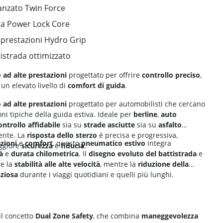
vanzato Twin Force
ata Power Lock Core
 prestazioni Hydro Grip
tistrada ottimizzato
ad alte prestazioni
progettato per offrire
controllo preciso
,
un elevato livello di
comfort di guida
.
ad alte prestazioni
progettato per automobilisti che cercano
ni tipiche della guida estiva. Ideale per
berline
,
auto
ontrollo affidabile
sia su
strade asciutte
sia su
asfalto
ente. La
risposta dello sterzo
è precisa e progressiva,
zioni
e
comfort
, questo
pneumatico estivo
integra
aggiore
sicurezza
e
fiducia
.
à
e
durata chilometrica
. Il
disegno evoluto del battistrada
e
e la
stabilità alle alte velocità
, mentre la
riduzione della
nziosa
durante i viaggi quotidiani e quelli più lunghi.
il concetto
Dual Zone Safety
, che combina
maneggevolezza