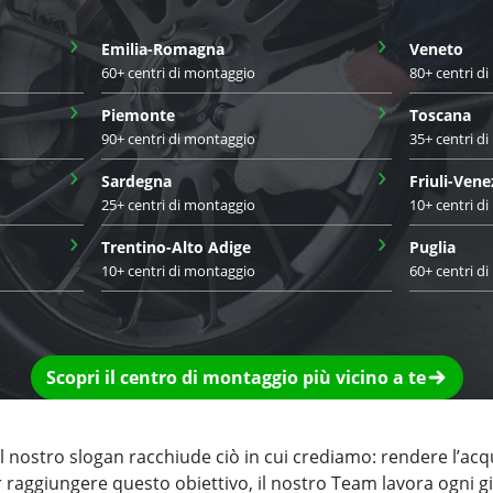
›
›
Emilia-Romagna
Veneto
60+ centri di montaggio
80+ centri d
›
›
Piemonte
Toscana
90+ centri di montaggio
35+ centri d
›
›
Sardegna
Friuli-Vene
25+ centri di montaggio
10+ centri d
›
›
Trentino-Alto Adige
Puglia
10+ centri di montaggio
60+ centri d
Scopri il centro di montaggio più vicino a te
 nostro slogan racchiude ciò in cui crediamo: rendere l’acq
r raggiungere questo obiettivo, il nostro Team lavora ogni 