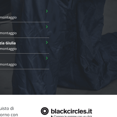
›
i montaggio
›
i montaggio
›
zia Giulia
i montaggio
›
i montaggio
uisto di
giorno con