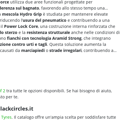
Force
utilizza due aree funzionali progettate per
derenza sul bagnato
, favorendo allo stesso tempo una
La
mescola Hydro Grip
è studiata per mantenere elevate
riducendo l’
usura del pneumatico
e contribuendo a una
 il
Power Lock Core
, una costruzione interna rinforzata che
lo sterzo
e la
resistenza strutturale
anche nelle condizioni di
ono
fianchi con tecnologia Aramid Strong
, che integrano
zione contro urti e tagli
. Questa soluzione aumenta la
 causati da
marciapiedi
o
strade irregolari
, contribuendo a
f 2
tra tutte le opzioni disponibili. Se hai bisogno di aiuto,
to per te.
ackcircles.it
 Tyres
. Il catalogo offre un'ampia scelta per soddisfare tutte