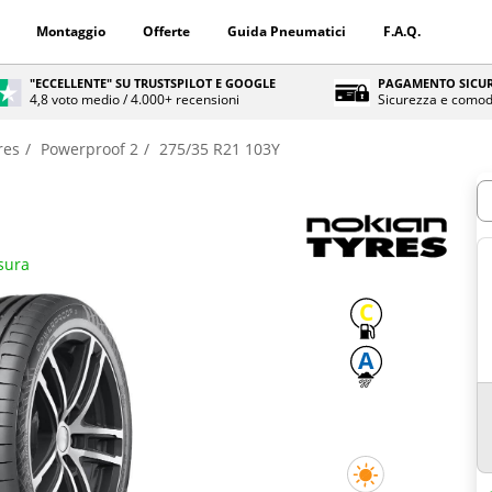
Montaggio
Offerte
Guida Pneumatici
F.A.Q.
"ECCELLENTE" SU TRUSTSPILOT E GOOGLE
PAGAMENTO SICUR
4,8 voto medio / 4.000+ recensioni
Sicurezza e comod
res
Powerproof 2
275/35 R21 103Y
Q
isura
C
A