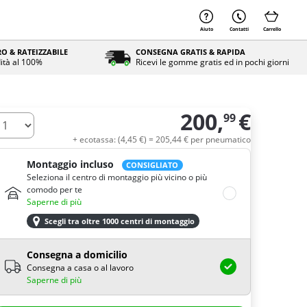
Aiuto
Contatti
Carrello
O & RATEIZZABILE
CONSEGNA GRATIS & RAPIDA
ità al 100%
Ricevi le gomme gratis ed in pochi giorni
200,
€
99
uantità
+ ecotassa: (
4,
45
€
) =
205,
44
€
per pneumatico
Montaggio incluso
CONSIGLIATO
Seleziona il centro di montaggio più vicino o più
comodo per te
Saperne di più
Scegli tra oltre 1000 centri di montaggio
Consegna a domicilio
Consegna a casa o al lavoro
Saperne di più