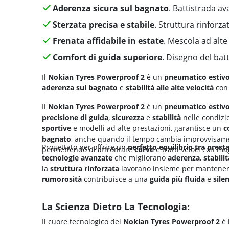
Aderenza sicura sul bagnato
. Battistrada a
Sterzata precisa e stabile
. Struttura rinforz
Frenata affidabile in estate
. Mescola ad alte
Comfort di guida superiore
. Disegno del bat
Il
Nokian Tyres Powerproof 2
è un
pneumatico estivo 
aderenza sul bagnato
e
stabilità alle alte velocità
con 
Il
Nokian Tyres Powerproof 2
è un
pneumatico estivo 
precisione di guida
,
sicurezza
e
stabilità
nelle condizio
sportive
e modelli ad alte prestazioni, garantisce un
c
bagnato
, anche quando il tempo cambia improvvisam
Progettato per offrire un
perfetto equilibrio tra
presta
permettendo di affrontare
curve
e tratti veloci con m
tecnologie avanzate
che migliorano
aderenza
,
stabilit
la
struttura rinforzata
lavorano insieme per mantener
rumorosità
contribuisce a una
guida più
fluida
e
sile
La Scienza Dietro La Tecnologia:
Il cuore tecnologico del
Nokian Tyres Powerproof 2
è 