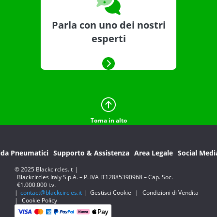
Parla con uno dei nostri
esperti
Torna in alto
ida Pneumatici
Supporto & Assistenza
Area Legale
Social Medi
© 2025 Blackcircles.it
|
Blackcircles Italy S.p.A. – P. IVA IT12885390968 – Cap. Soc.
€1.000.000 i.v.
|
contact@blackcircles.it
|
Gestisci Cookie
|
Condizioni di Vendita
|
Cookie Policy