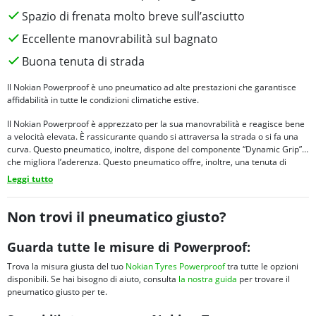
Spazio di frenata molto breve sull’asciutto
Eccellente manovrabilità sul bagnato
Buona tenuta di strada
Il Nokian Powerproof è uno pneumatico ad alte prestazioni che garantisce
affidabilità in tutte le condizioni climatiche estive.
Il Nokian Powerproof è apprezzato per la sua manovrabilità e reagisce bene
a velocità elevata. È rassicurante quando si attraversa la strada o si fa una
curva. Questo pneumatico, inoltre, dispone del componente “Dynamic Grip”
che migliora l’aderenza. Questo pneumatico offre, inoltre, una tenuta di
strada ottimale sul bagnato grazie alla struttura a scanalature, che facilita
Leggi tutto
l’evacuazione dell’acqua. Adattato alle mutevoli condizioni climatiche,
mantiene un comportamento equilibrato sia in condizioni di pioggia che su
strade asciutte. Gli utenti di Nokian Powerproof sottolineano quindi i vantaggi
Non trovi il pneumatico giusto?
di un equipaggiamento progettato per le berline. La precisione di guida è un
altro vantaggio di questo modello.
Guarda tutte le misure di Powerproof:
Trova la misura giusta del tuo
Nokian Tyres Powerproof
tra tutte le opzioni
disponibili. Se hai bisogno di aiuto, consulta
la nostra guida
per trovare il
pneumatico giusto per te.