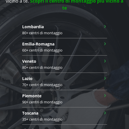
vicino a te.
Scopri il centro di montaggio più vicino a
te
›
Lombardia
80+ centri di montaggio
›
Emilia-Romagna
60+ centri di montaggio
›
Veneto
80+ centri di montaggio
›
Lazio
70+ centri di montaggio
›
Piemonte
90+ centri di montaggio
›
Toscana
35+ centri di montaggio