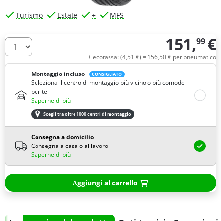
Turismo
Estate
+
MFS
151,
€
99
Quantità
+ ecotassa: (
4,
51
€
) =
156,
50
€
per pneumatico
Montaggio incluso
CONSIGLIATO
Seleziona il centro di montaggio più vicino o più comodo
per te
Saperne di più
Scegli tra oltre 1000 centri di montaggio
Consegna a domicilio
Consegna a casa o al lavoro
Saperne di più
Aggiungi al carrello