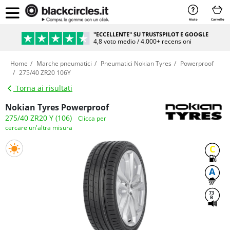
Aiuto
Carrello
"ECCELLENTE" SU TRUSTSPILOT E GOOGLE
4,8 voto medio / 4.000+ recensioni
Home
Marche pneumatici
Pneumatici Nokian Tyres
Powerproof
275/40 ZR20 106Y
Torna ai risultati
Nokian Tyres Powerproof
275/40 ZR20 Y (106)
Clicca per
cercare un'altra misura
C
A
73
B