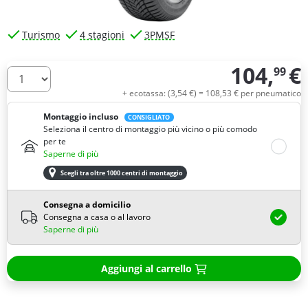
Turismo
4 stagioni
3PMSF
104,
€
99
Quantità
+ ecotassa: (
3,
54
€
) =
108,
53
€
per pneumatico
Montaggio incluso
CONSIGLIATO
Seleziona il centro di montaggio più vicino o più comodo
per te
Saperne di più
Scegli tra oltre 1000 centri di montaggio
Consegna a domicilio
Consegna a casa o al lavoro
Saperne di più
Aggiungi al carrello