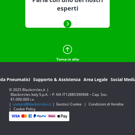
esperti
Torna in alto
ida Pneumatici
Supporto & Assistenza
Area Legale
Social Medi
© 2025 Blackcircles.it
|
Blackcircles Italy S.p.A. – P. IVA IT12885390968 – Cap. Soc.
€1.000.000 i.v.
|
contact@blackcircles.it
|
Gestisci Cookie
|
Condizioni di Vendita
|
Cookie Policy