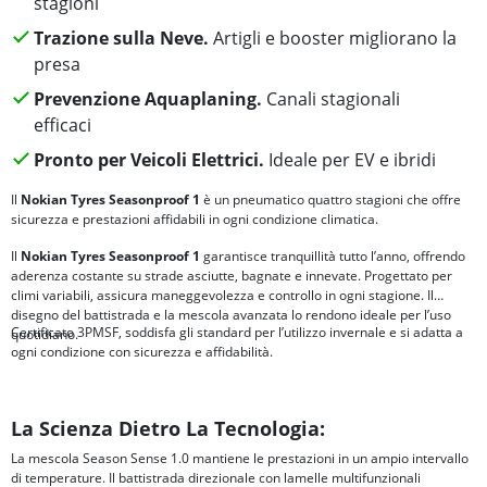
stagioni
Trazione sulla Neve.
Artigli e booster migliorano la
presa
Prevenzione Aquaplaning.
Canali stagionali
efficaci
Pronto per Veicoli Elettrici.
Ideale per EV e ibridi
Il
Nokian Tyres Seasonproof 1
è un pneumatico quattro stagioni che offre
sicurezza e prestazioni affidabili in ogni condizione climatica.
Il
Nokian Tyres Seasonproof 1
garantisce tranquillità tutto l’anno, offrendo
aderenza costante su strade asciutte, bagnate e innevate. Progettato per
climi variabili, assicura maneggevolezza e controllo in ogni stagione. Il
disegno del battistrada e la mescola avanzata lo rendono ideale per l’uso
Certificato 3PMSF, soddisfa gli standard per l’utilizzo invernale e si adatta a
quotidiano.
ogni condizione con sicurezza e affidabilità.
La Scienza Dietro La Tecnologia:
La mescola Season Sense 1.0 mantiene le prestazioni in un ampio intervallo
di temperature. Il battistrada direzionale con lamelle multifunzionali