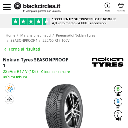
Aiuto
Carrello
"ECCELLENTE" SU TRUSTSPILOT E GOOGLE
4,8 voto medio / 4.000+ recensioni
Home
Marche pneumatici
Pneumatici Nokian Tyres
SEASONPROOF 1
225/65 R17 106V
Torna ai risultati
Nokian Tyres SEASONPROOF
1
225/65 R17 V (106)
Clicca per cercare
un'altra misura
B
B
72
B