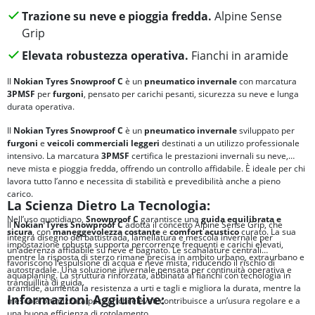
Trazione su neve e pioggia fredda.
Alpine Sense
Grip
Elevata robustezza operativa.
Fianchi in aramide
Il
Nokian Tyres Snowproof C
è un
pneumatico invernale
con marcatura
3PMSF
per
furgoni
, pensato per carichi pesanti, sicurezza su neve e lunga
durata operativa.
Il
Nokian Tyres Snowproof C
è un
pneumatico invernale
sviluppato per
furgoni
e
veicoli commerciali leggeri
destinati a un utilizzo professionale
intensivo. La marcatura
3PMSF
certifica le prestazioni invernali su neve,
neve mista e pioggia fredda, offrendo un controllo affidabile. È ideale per chi
lavora tutto l’anno e necessita di stabilità e prevedibilità anche a pieno
carico.
La Scienza Dietro La Tecnologia:
Nell’uso quotidiano,
Snowproof C
garantisce una
guida equilibrata e
Il
Nokian Tyres Snowproof C
adotta il concetto Alpine Sense Grip, che
sicura
, con
maneggevolezza costante
e
comfort acustico
curato. La sua
integra disegno del battistrada, lamellatura e mescola invernale per
impostazione robusta supporta percorrenze frequenti e carichi elevati,
un’aderenza affidabile su neve e bagnato. Le scanalature centrali
mentre la risposta di sterzo rimane precisa in ambito urbano, extraurbano e
favoriscono l’espulsione di acqua e neve mista, riducendo il rischio di
autostradale. Una soluzione invernale pensata per continuità operativa e
aquaplaning. La struttura rinforzata, abbinata ai fianchi con tecnologia in
tranquillità di guida.
aramide, aumenta la resistenza a urti e tagli e migliora la durata, mentre la
Informazioni Aggiuntive:
mescola ottimizzata per carichi elevati contribuisce a un’usura regolare e a
una buona efficienza di rotolamento.