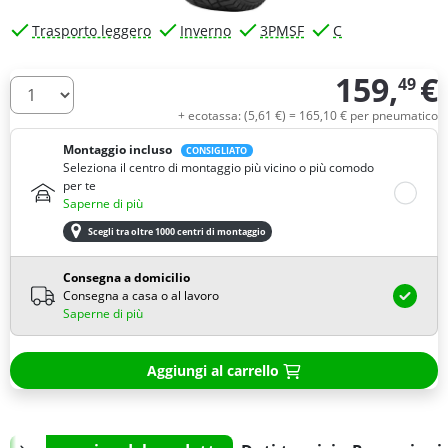
Trasporto leggero
Inverno
3PMSF
C
159,
€
49
Quantità
+ ecotassa: (
5,
61
€
) =
165,
10
€
per pneumatico
Montaggio incluso
CONSIGLIATO
Seleziona il centro di montaggio più vicino o più comodo
per te
Saperne di più
Scegli tra oltre 1000 centri di montaggio
Consegna a domicilio
Consegna a casa o al lavoro
Saperne di più
Aggiungi al carrello