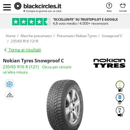
Aiuto
Carrello
"ECCELLENTE" SU TRUSTSPILOT E GOOGLE
4,8 voto medio / 4.000+ recensioni
Home
Marche pneumatici
Pneumatici Nokian Tyres
Snowproof C
235/65 R16 121R
Torna ai risultati
Nokian Tyres Snowproof C
235/65 R16 R (121)
Clicca per cercare
un'altra misura
C
B
73
B