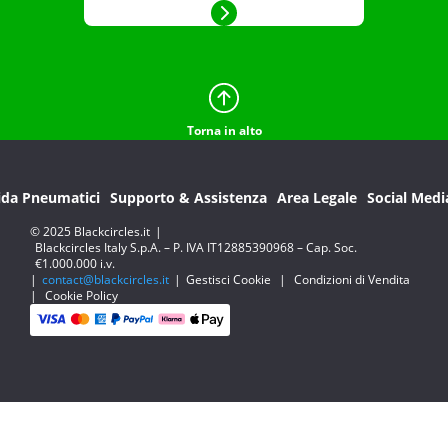
Torna in alto
ida Pneumatici
Supporto & Assistenza
Area Legale
Social Medi
© 2025 Blackcircles.it
|
Blackcircles Italy S.p.A. – P. IVA IT12885390968 – Cap. Soc.
€1.000.000 i.v.
|
contact@blackcircles.it
|
Gestisci Cookie
|
Condizioni di Vendita
|
Cookie Policy