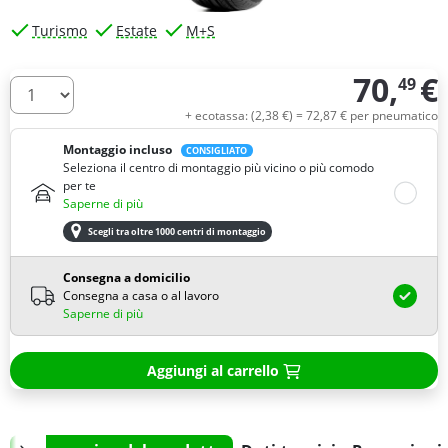
Turismo
Estate
M+S
70,
€
49
Quantità
+ ecotassa: (
2,
38
€
) =
72,
87
€
per pneumatico
Montaggio incluso
CONSIGLIATO
Seleziona il centro di montaggio più vicino o più comodo
per te
Saperne di più
Scegli tra oltre 1000 centri di montaggio
Consegna a domicilio
Consegna a casa o al lavoro
Saperne di più
Aggiungi al carrello