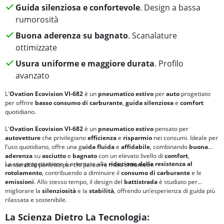
Guida silenziosa e confortevole
. Design a bassa
rumorosità
Buona aderenza su bagnato
. Scanalature
ottimizzate
Usura uniforme e maggiore durata
. Profilo
avanzato
L'
Ovation Ecovision VI-682
è un
pneumatico estivo
per
auto
progettato
per offrire
basso consumo di carburante
,
guida silenziosa
e
comfort
quotidiano.
L'
Ovation Ecovision VI-682
è un
pneumatico estivo
pensato per
autovetture
che privilegiano
efficienza
e
risparmio
nei consumi. Ideale per
l’uso quotidiano, offre una g
uida fluida
e
affidabile
, combinando
buona
aderenza
su
asciutto
e
bagnato
con un elevato livello di
comfort
,
La sua progettazione è orientata alla
riduzione della
resistenza al
rendendolo perfetto per chi percorre molti chilometri.
rotolamento
, contribuendo a diminuire il
consumo di carburante
e le
emissioni
. Allo stesso tempo, il design del
battistrada
è studiato per
migliorare la
silenziosità
e la
stabilità
, offrendo un’esperienza di guida più
rilassata e sostenibile.
La Scienza Dietro La Tecnologia: