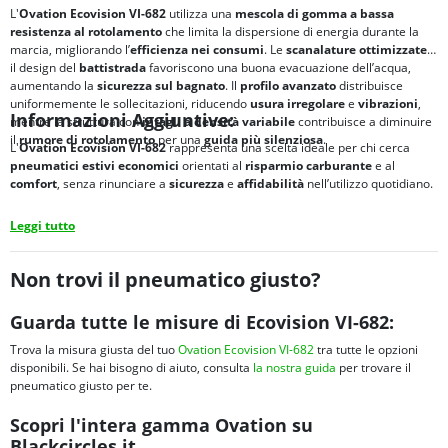
L'
Ovation Ecovision VI-682
utilizza una
mescola di gomma a bassa
resistenza al rotolamento
che limita la dispersione di energia durante la
marcia, migliorando l’
efficienza nei consumi
. Le
scanalature ottimizzate
e
il design del
battistrada
favoriscono una buona evacuazione dell’acqua,
aumentando la
sicurezza sul bagnato
. Il
profilo avanzato
distribuisce
uniformemente le sollecitazioni, riducendo
usura irregolare
e
vibrazioni
,
Informazioni Aggiuntive:
mentre la struttura con
intagli a densità variabile
contribuisce a diminuire
il
rumore di rotolamento
per una
guida più silenziosa
.
L'
Ovation Ecovision VI-682
rappresenta una scelta ideale per chi cerca
pneumatici estivi economici
orientati al
risparmio carburante
e al
comfort
, senza rinunciare a
sicurezza
e
affidabilità
nell’utilizzo quotidiano.
Leggi tutto
Non trovi il pneumatico giusto?
Guarda tutte le misure di Ecovision VI-682:
Trova la misura giusta del tuo
Ovation Ecovision VI-682
tra tutte le opzioni
disponibili. Se hai bisogno di aiuto, consulta
la nostra guida
per trovare il
pneumatico giusto per te.
Scopri l'intera gamma Ovation su
Blackcircles.it