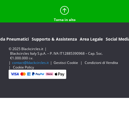
Torna in alto
ida Pneumatici
Supporto & Assistenza
Area Legale
Social Medi
© 2025 Blackcircles.it
|
Blackcircles Italy S.p.A. – P. IVA IT12885390968 – Cap. Soc.
€1.000.000 i.v.
|
contact@blackcircles.it
|
Gestisci Cookie
|
Condizioni di Vendita
|
Cookie Policy