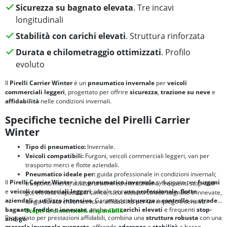
Sicurezza su bagnato elevata
. Tre incavi
longitudinali
Stabilità con carichi elevati
. Struttura rinforzata
Durata e chilometraggio ottimizzati
. Profilo
evoluto
Il
Pirelli Carrier Winter
è un
pneumatico invernale
per
veicoli
commerciali leggeri
, progettato per offrire
sicurezza
,
trazione su neve
e
affidabilità
nelle condizioni invernali.
Specifiche tecniche del Pirelli Carrier
Winter
Tipo di pneumatico:
Invernale.
Veicoli compatibili:
Furgoni, veicoli commerciali leggeri, van per
trasporto merci e flotte aziendali.
Pneumatico ideale per:
guida professionale in condizioni invernali;
Il
Pirelli Carrier Winter
è un
pneumatico invernale
sviluppato per
furgoni
trasporto merci, utilizzo urbano ed extraurbano, frequenti stop-and-
e
veicoli commerciali leggeri
, ideale per
uso professionale
,
flotte
go, elevata capacità di carico, sicurezza su strade bagnate e innevate,
aziendali
e
utilizzo intensivo
. Garantisce
sicurezza
e
controllo
su
strade
lunga durata chilometrica e affidabilità per un impiego intensivo.
bagnate
,
fredde
e
innevate
, anche con
carichi elevati
e frequenti
stop-
Scopri le dimensioni disponibili.
Progettato per prestazioni affidabili, combina una
struttura robusta
con una
and-go
.
mescola invernale avanzata
, offrendo
aderenza
e
stabilità
a basse