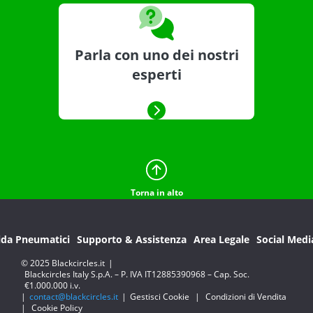
Parla con uno dei nostri
esperti
Torna in alto
ida Pneumatici
Supporto & Assistenza
Area Legale
Social Medi
© 2025 Blackcircles.it
|
Blackcircles Italy S.p.A. – P. IVA IT12885390968 – Cap. Soc.
€1.000.000 i.v.
|
contact@blackcircles.it
|
Gestisci Cookie
|
Condizioni di Vendita
|
Cookie Policy