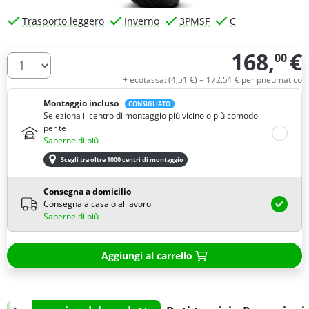
Trasporto leggero
Inverno
3PMSF
C
168,
€
00
Quantità
+ ecotassa: (
4,
51
€
) =
172,
51
€
per pneumatico
Montaggio incluso
CONSIGLIATO
Seleziona il centro di montaggio più vicino o più comodo
per te
Saperne di più
Scegli tra oltre 1000 centri di montaggio
Consegna a domicilio
Consegna a casa o al lavoro
Saperne di più
Aggiungi al carrello