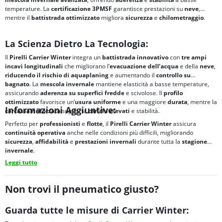
temperature. La
certificazione
3PMSF
garantisce prestazioni su
neve
,
mentre il
battistrada ottimizzato
migliora
sicurezza
e
chilometraggio
.
La Scienza Dietro La Tecnologia:
Il
Pirelli Carrier Winter
integra un
battistrada innovativo
con
tre ampi
incavi longitudinali
che migliorano l’
evacuazione dell’acqua
e della
neve
,
riducendo il rischio di
aquaplaning
e aumentando il
controllo su
bagnato
. La
mescola invernale
mantiene elasticità a basse temperature,
assicurando
aderenza su superfici fredde
e scivolose. Il
profilo
ottimizzato
favorisce un’
usura uniforme
e una maggiore
durata
, mentre la
Informazioni Aggiuntive:
carcassa rinforzata
supporta
carichi elevati
e stabilità.
Perfetto per
professionisti
e
flotte
, il
Pirelli Carrier Winter
assicura
continuità operativa
anche nelle condizioni più difficili, migliorando
sicurezza
,
affidabilità
e
prestazioni invernali
durante tutta la
stagione
invernale
.
Leggi tutto
Non trovi il pneumatico giusto?
Guarda tutte le misure di Carrier Winter: