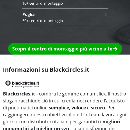
10+ centri di montaggio
›
Puglia
60+ centri di montaggio
Scopri il centro di montaggio più vicino a te
Informazioni su Blackcircles.it
Blackcircles.it
- compra le gomme con un click. Il nostro
slogan racchiude ciò in cui crediamo: rendere l’acquisto
di pneumatici online
semplice
,
veloce
e
sicuro
. Per
raggiungere questo obiettivo, il nostro Team lavora ogni
giorno con distributori italiani per garantirti i
migliori
pneumatici al miglior prezzo
. La soddisfazione dei