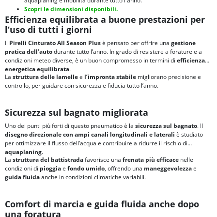
aquaplaning e mobilità durante tutto l'anno.
Scopri le dimensioni disponibili.
Efficienza equilibrata a buone prestazioni per
l’uso di tutti i giorni
Il
Pirelli Cinturato All Season Plus
è pensato per offrire una
gestione
pratica dell’auto
durante tutto l’anno. In grado di resistere a forature e a
condizioni meteo diverse, è un buon compromesso in termini di
efficienza
energetica equilibrata
.
La
struttura delle lamelle
e
l’impronta stabile
migliorano precisione e
controllo, per guidare con sicurezza e fiducia tutto l’anno.
Sicurezza sul bagnato migliorata
Uno dei punti più forti di questo pneumatico è la
sicurezza sul bagnato
. Il
disegno direzionale con ampi canali longitudinali e laterali
è studiato
per ottimizzare il flusso dell’acqua e contribuire a ridurre il rischio di
aquaplaning
.
La
struttura del battistrada
favorisce una
frenata più efficace
nelle
condizioni di
pioggia
e
fondo umido
, offrendo una
maneggevolezza
e
guida fluida
anche in condizioni climatiche variabili.
Comfort di marcia e guida fluida anche dopo
una foratura