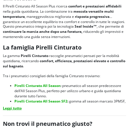
Il Pirelli Cinturato All Season Plus ricerca
comfort e prestazioni affidabili
nella guida quotidiana. La combinazione tra
mescola versatile multi
temperatura
, maneggevolezza migliorata e
risposta progressiva
garantisce un eccellente equilibrio tra comfort e controllo in tutte le stagioni.
Questo pneumatico integra poi la tecnologia
Seal Inside™
, che permette di
continuare la marcia anche dopo una foratura,
riducendo gli imprevisti e
mantenendo una guida senza interruzioni.
La famiglia Pirelli Cinturato
La gamma
Pirelli Cinturato
raccoglie pneumatici pensati per la mobilità
quotidiana, ricercando
comfort, efficienza, prestazioni elevate e controllo
sul bagnato
.
Tra i pneumatici consigliati della famiglia Cinturato troviamo:
Pirelli Cinturato All Season
:
pneumatico all season predecessore
dell’All Season Plus, perfetto per utilizzo urbano e guida quotidiana
durante tutto l’anno.
Pirelli Cinturato All Season SF2
:
gomma all season marcato 3PMSF,
progettato per prestazioni elevate per sicurezza, comfort e controllo
Leggi tutto
in tutte le stagioni.
Pirelli Cinturato All Season SF3
:
pneumatico 4 stagioni marcato
3PMSF, con prestazioni bilanciate anche su bagnato e neve e ridotta
Non trovi il pneumatico giusto?
rumorosità.