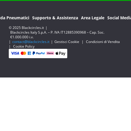
ida Pneumatici
Supporto & Assistenza
Area Legale
Social Medi
© 2025 Blackcircles.it
|
Blackcircles Italy S.p.A. – P. IVA IT12885390968 – Cap. Soc.
€1.000.000 i.v.
|
contact@blackcircles.it
|
Gestisci Cookie
|
Condizioni di Vendita
|
Cookie Policy