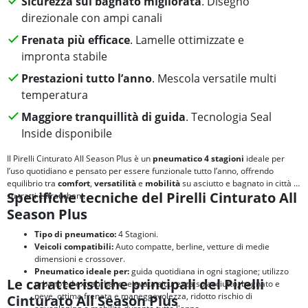
Sicurezza sul bagnato migliorata
. Disegno
direzionale con ampi canali
Frenata più efficace
. Lamelle ottimizzate e
impronta stabile
Prestazioni tutto l’anno
. Mescola versatile multi
temperatura
Maggiore tranquillità di guida
. Tecnologia Seal
Inside disponibile
Il Pirelli Cinturato All Season Plus è un
pneumatico 4 stagioni
ideale per
l’uso quotidiano e pensato per essere funzionale tutto l’anno, offrendo
equilibrio tra
comfort
,
versatilità
e
mobilità
su asciutto e bagnato in città e
Specifiche tecniche del Pirelli Cinturato All
su tratti extraurbani.
Season Plus
Tipo di pneumatico:
4 Stagioni.
Veicoli compatibili:
Auto compatte, berline, vetture di medie
dimensioni e crossover.
Pneumatico ideale per:
guida quotidiana in ogni stagione; utilizzo
Le caratteristiche principali del Pirelli
urbano ed extraurbano, elevata sicurezza su asciutto, bagnato e
neve, ottima frenata e maneggevolezza, ridotto rischio di
Cinturato All Season Plus