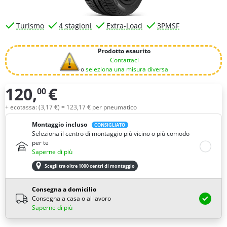
Turismo
4 stagioni
Extra-Load
3PMSF
Prodotto esaurito
Contattaci
o
seleziona una misura diversa
120,
€
00
Quantità
+ ecotassa: (
3,
17
€
) =
123,
17
€
per pneumatico
Montaggio incluso
CONSIGLIATO
Seleziona il centro di montaggio più vicino o più comodo
per te
Saperne di più
Scegli tra oltre 1000 centri di montaggio
Consegna a domicilio
Consegna a casa o al lavoro
Saperne di più