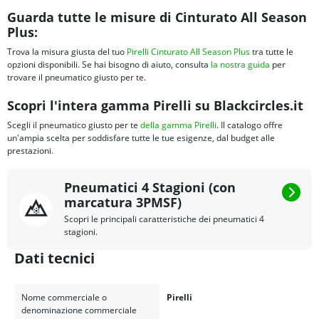
Pirelli Cinturato P7 All Season
:
variante all season, orientata a uso
Guarda tutte le misure di Cinturato All Season
annuale touring, con eccellenti prestazioni sul bagnato e rumorosità
Plus:
ridotta.
Pirelli Cinturato P1 Verde
:
estivo per city car e compatte, focalizzato
Trova la misura giusta del tuo
Pirelli Cinturato All Season Plus
tra tutte le
su efficienza energetica e praticità d’uso.
opzioni disponibili. Se hai bisogno di aiuto, consulta
la nostra guida
per
Pirelli Cinturato P7
:
estivo touring per berline e crossover premium,
trovare il pneumatico giusto per te.
con focus su comfort, sicurezza e controllo preciso nella guida
quotidiana.
Scopri l'intera gamma Pirelli su Blackcircles.it
Pirelli Cinturato P7 (P7C2)
:
evoluzione del Cinturato P7, progettato
per elevate performance, guida fluida e silenziosa.
Scegli il pneumatico giusto per te
della gamma Pirelli
. Il catalogo offre
Pirelli Cinturato P7 Blue
:
versione estiva orientata a prestazioni
un'ampia scelta per soddisfare tutte le tue esigenze, dal budget alle
premium, frenata sul bagnato ed efficienza.
prestazioni.
Pirelli Cinturato Winter
:
gomma invernale per auto compatte,
berline e crossover, progettato per sicurezza, trazione e controllo alle
Pneumatici 4 Stagioni (con
basse temperature.
marcatura 3PMSF)
Pirelli Cinturato Winter 2
:
pneumatico invernale con certificazione
3PMSF, focalizzata su capacità di frenata, maneggevolezza e comfort
Scopri le principali caratteristiche dei pneumatici 4
acustico in tutte le condizioni invernali.
stagioni.
Dati tecnici
Nome commerciale o
Pirelli
denominazione commerciale