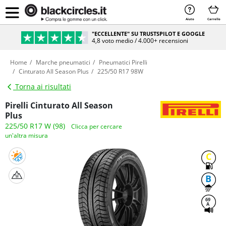
Aiuto
Carrello
"ECCELLENTE" SU TRUSTSPILOT E GOOGLE
4,8 voto medio / 4.000+ recensioni
Home
Marche pneumatici
Pneumatici Pirelli
Cinturato All Season Plus
225/50 R17 98W
Torna ai risultati
Pirelli Cinturato All Season
Plus
225/50 R17 W (98)
Clicca per cercare
un'altra misura
C
B
69
A