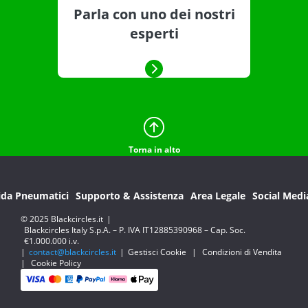
Parla con uno dei nostri
esperti
Torna in alto
ida Pneumatici
Supporto & Assistenza
Area Legale
Social Medi
© 2025 Blackcircles.it
|
Blackcircles Italy S.p.A. – P. IVA IT12885390968 – Cap. Soc.
€1.000.000 i.v.
|
contact@blackcircles.it
|
Gestisci Cookie
|
Condizioni di Vendita
|
Cookie Policy