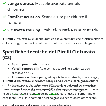
Lunga durata.
Mescole avanzate per più
chilometri
Comfort acustico.
Scanalature per ridurre il
rumore
Sicurezza touring.
Stabilità in città e in autostrada
Il
Pirelli Cinturato C3
è un pneumatico estivo premium che assicura elevato
chilometraggio, comfort acustico e frenata sicura su asciutto e bagnato.
Specifiche tecniche del Pirelli Cinturato
(C3)
Tipo di pneumatico:
Estivo.
Veicoli compatibili:
Auto compatte, berline, station wagon,
crossover e SUV.
Pneumatico ideale per:
guida quotidiana su strada; lunghi viaggi,
Il
Pirelli Cinturato C3
è pensato per auto da turismo, coniugando durata,
utilizzo urbano ed extraurbano, elevata sicurezza in frenata su
comfort e sicurezza. Testato da DEKRA, ha ottenuto i migliori risultati in
asciutto e bagnato, comfort acustico, lunga durata chilometrica,
frenata su asciutto ed è classificato “A” in frenata sul bagnato per tutte le
ridotta resistenza al rotolamento ed efficienza energetica.
misure sostitutive. Il disegno del battistrada garantisce chilometraggio
Scopri le dimensioni disponibili.
eccellente, stabilità e comfort acustico grazie a scanalature ottimizzate.
La Scienza Dietro La Tecnologia: