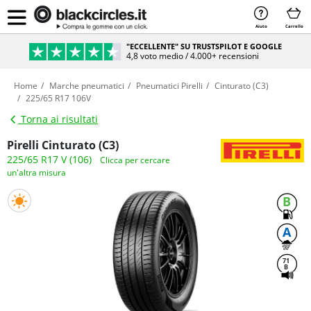
Aiuto
Carrello
"ECCELLENTE" SU TRUSTSPILOT E GOOGLE
4,8 voto medio / 4.000+ recensioni
Home
Marche pneumatici
Pneumatici Pirelli
Cinturato (C3)
225/65 R17 106V
Torna ai risultati
Pirelli Cinturato (C3)
225/65 R17 V (106)
Clicca per cercare
un'altra misura
B
A
71
B