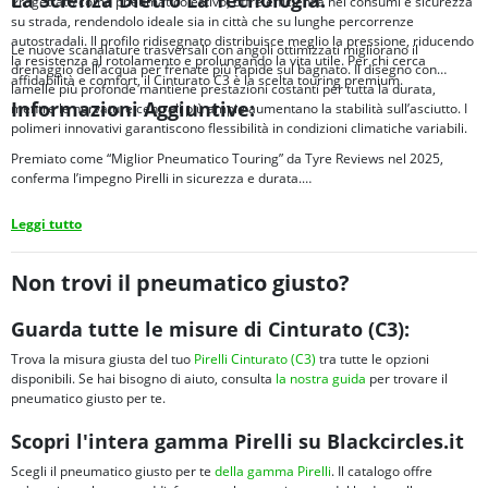
Progettato come pneumatico estivo, offre efficienza nei consumi e sicurezza
su strada, rendendolo ideale sia in città che su lunghe percorrenze
autostradali. Il profilo ridisegnato distribuisce meglio la pressione, riducendo
Le nuove scanalature trasversali con angoli ottimizzati migliorano il
la resistenza al rotolamento e prolungando la vita utile. Per chi cerca
drenaggio dell’acqua per frenate più rapide sul bagnato. Il disegno con
affidabilità e comfort, il Cinturato C3 è la scelta touring premium.
lamelle più profonde mantiene prestazioni costanti per tutta la durata,
Informazioni Aggiuntive:
mentre le nervature centrali più ampie aumentano la stabilità sull’asciutto. I
polimeri innovativi garantiscono flessibilità in condizioni climatiche variabili.
Premiato come “Miglior Pneumatico Touring” da Tyre Reviews nel 2025,
conferma l’impegno Pirelli in sicurezza e durata.
Leggi tutto
Non trovi il pneumatico giusto?
Guarda tutte le misure di Cinturato (C3):
Trova la misura giusta del tuo
Pirelli Cinturato (C3)
tra tutte le opzioni
disponibili. Se hai bisogno di aiuto, consulta
la nostra guida
per trovare il
pneumatico giusto per te.
Scopri l'intera gamma Pirelli su Blackcircles.it
Scegli il pneumatico giusto per te
della gamma Pirelli
. Il catalogo offre