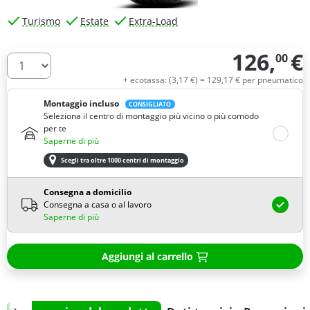
Turismo
Estate
Extra-Load
126,
€
00
Quantità
+ ecotassa: (
3,
17
€
) =
129,
17
€
per pneumatico
Montaggio incluso
CONSIGLIATO
Seleziona il centro di montaggio più vicino o più comodo
per te
Saperne di più
Scegli tra oltre 1000 centri di montaggio
Consegna a domicilio
Consegna a casa o al lavoro
Saperne di più
Aggiungi al carrello