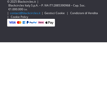
© 2025 Blackcircles.it
|
Blackcircles Italy S.p.A. – P. IVA IT12885390968 – Cap. Soc.
€1.000.000 i.v.
|
contact@blackcircles.it
|
Gestisci Cookie
|
Condizioni di Vendita
|
Cookie Policy