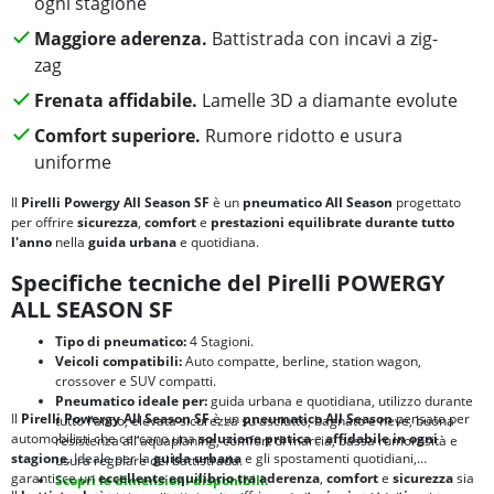
ogni stagione
Maggiore aderenza.
Battistrada con incavi a zig-
zag
Frenata affidabile.
Lamelle 3D a diamante evolute
Comfort superiore.
Rumore ridotto e usura
uniforme
Il
Pirelli Powergy All Season SF
è un
pneumatico All Season
progettato
per offrire
sicurezza
,
comfort
e
prestazioni equilibrate
durante tutto
l'anno
nella
guida urbana
e quotidiana.
Specifiche tecniche del Pirelli POWERGY
ALL SEASON SF
Tipo di pneumatico:
4 Stagioni.
Veicoli compatibili:
Auto compatte, berline, station wagon,
crossover e SUV compatti.
Pneumatico ideale per:
guida urbana e quotidiana, utilizzo durante
Il
Pirelli Powergy All Season SF
è un
pneumatico All Season
pensato per
tutto l'anno, elevata sicurezza su asciutto, bagnato e neve, buona
automobilisti che cercano una
soluzione pratica
e
affidabile in ogni
resistenza all'aquaplaning, comfort di marcia, bassa rumorosità e
stagione
. Ideale per la
guida urbana
e gli spostamenti quotidiani,
usura regolare del battistrada.
garantisce un
eccellente equilibrio tra
aderenza
,
comfort
e
sicurezza
sia
Scopri le dimensioni disponibili.