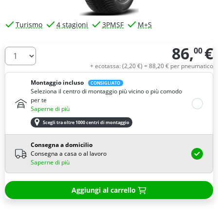
Turismo
4 stagioni
3PMSF
M+S
86,
€
00
Quantità
+ ecotassa: (
2,
20
€
) =
88,
20
€
per pneumatico
Montaggio incluso
CONSIGLIATO
Seleziona il centro di montaggio più vicino o più comodo
per te
Saperne di più
Scegli tra oltre 1000 centri di montaggio
Consegna a domicilio
Consegna a casa o al lavoro
Saperne di più
Aggiungi al carrello