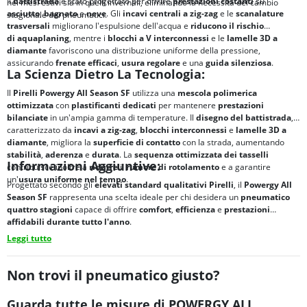
Il
battistrada
è stato progettato per offrire
prestazioni costanti
su
nei mesi estivi sia in quelli invernali, eliminando la necessità del cambio
asciutto
,
bagnato
e
neve
. Gli
incavi centrali a zig-zag
e le
scanalature
stagionale dei pneumatici.
trasversali
migliorano l'espulsione dell'acqua e
riducono il rischio
di
aquaplaning
, mentre i
blocchi a V interconnessi
e le
lamelle 3D a
diamante
favoriscono una distribuzione uniforme della pressione,
assicurando
frenate efficaci
,
usura regolare
e una
guida silenziosa
.
La Scienza Dietro La Tecnologia:
Il
Pirelli Powergy All Season SF
utilizza una
mescola polimerica
ottimizzata
con
plastificanti dedicati
per mantenere
prestazioni
bilanciate
in un'ampia gamma di temperature. Il
disegno del battistrada
,
caratterizzato da
incavi a zig-zag
,
blocchi interconnessi
e
lamelle 3D a
diamante
, migliora la
superficie di contatto
con la strada, aumentando
stabilità
,
aderenza
e
durata
. La
sequenza ottimizzata dei tasselli
Informazioni Aggiuntive:
contribuisce inoltre a
ridurre
il
rumore di rotolamento
e a garantire
un'
usura uniforme
nel tempo
.
Progettato secondo gli
elevati standard qualitativi Pirelli
, il
Powergy All
Season SF
rappresenta una scelta ideale per chi desidera un
pneumatico
quattro stagioni
capace di offrire
comfort
,
efficienza
e
prestazioni
affidabili
durante tutto l'anno
.
Leggi tutto
Non trovi il pneumatico giusto?
Guarda tutte le misure di POWERGY ALL