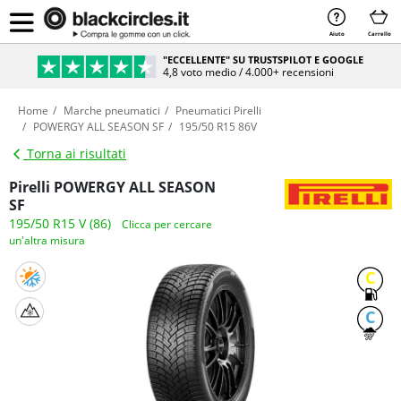
Aiuto
Carrello
"ECCELLENTE" SU TRUSTSPILOT E GOOGLE
4,8 voto medio / 4.000+ recensioni
Home
Marche pneumatici
Pneumatici Pirelli
POWERGY ALL SEASON SF
195/50 R15 86V
Torna ai risultati
Pirelli POWERGY ALL SEASON
SF
195/50 R15 V (86)
Clicca per cercare
un'altra misura
C
C