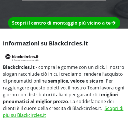
Scopri il centro di montaggio più vicino a te
Informazioni su Blackcircles.it
Blackcircles.it
- compra le gomme con un click. Il nostro
slogan racchiude ciò in cui crediamo: rendere l’acquisto
di pneumatici online
semplice
,
veloce
e
sicuro
. Per
raggiungere questo obiettivo, il nostro Team lavora ogni
giorno con distributori italiani per garantirti i
migliori
pneumatici al miglior prezzo
. La soddisfazione dei
clienti è il cuore della crescita di Blackcircles.it.
Scopri di
più su Blackcircles.it