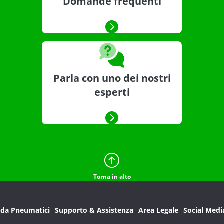
Domande frequenti
Parla con uno dei nostri
esperti
Torna in alto
ida Pneumatici
Supporto & Assistenza
Area Legale
Social Medi