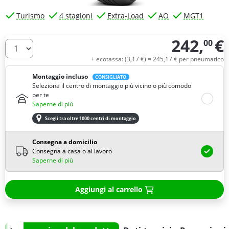
Turismo
4 stagioni
Extra-Load
AO
MGT1
242,
€
00
Quantità
+ ecotassa: (
3,
17
€
) =
245,
17
€
per pneumatico
Montaggio incluso
CONSIGLIATO
Seleziona il centro di montaggio più vicino o più comodo
per te
Saperne di più
Scegli tra oltre 1000 centri di montaggio
Consegna a domicilio
Consegna a casa o al lavoro
Saperne di più
Aggiungi al carrello