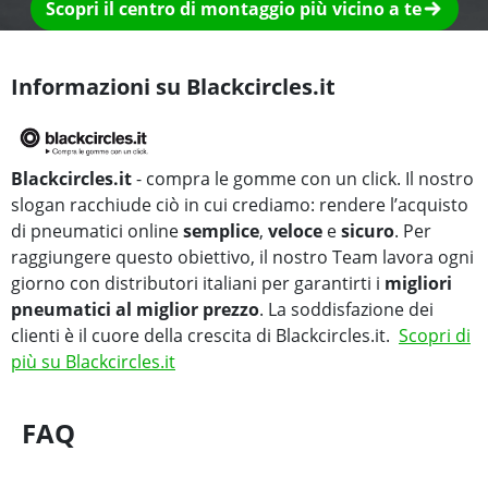
Scopri il centro di montaggio più vicino a te
Informazioni su Blackcircles.it
Blackcircles.it
- compra le gomme con un click. Il nostro
slogan racchiude ciò in cui crediamo: rendere l’acquisto
di pneumatici online
semplice
,
veloce
e
sicuro
. Per
raggiungere questo obiettivo, il nostro Team lavora ogni
giorno con distributori italiani per garantirti i
migliori
pneumatici al miglior prezzo
. La soddisfazione dei
clienti è il cuore della crescita di Blackcircles.it.
Scopri di
più su Blackcircles.it
FAQ