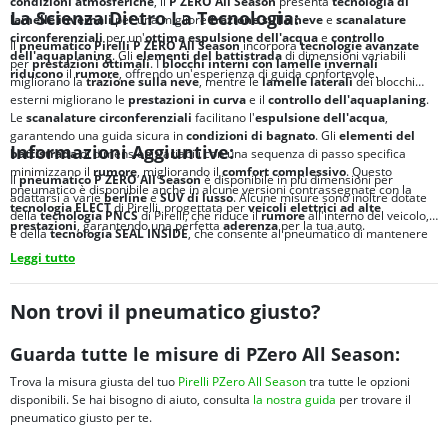
condizioni atmosferiche
, il
P ZERO All Season
presenta
tecnologia di
La Scienza Dietro La Tecnologia:
lamelle invernali
per una migliore
trazione sulla neve
e
scanalature
circonferenziali
per un'
ottima
espulsione dell'acqua
e
controllo
Il
pneumatico Pirelli P ZERO All Season
incorpora
tecnologie avanzate
dell'aquaplaning
. Gli
elementi del battistrada
di dimensioni variabili
per
prestazioni ottimali
. I
blocchi interni con lamelle invernali
riducono
il
rumore
, offrendo un'esperienza di guida confortevole.
migliorano la
trazione sulla neve
, mentre le
lamelle laterali
dei blocchi
esterni migliorano le
prestazioni in curva
e il
controllo dell'aquaplaning
.
Le
scanalature circonferenziali
facilitano l'
espulsione dell'acqua
,
garantendo una guida sicura in
condizioni di bagnato
. Gli
elementi del
Informazioni Aggiuntive:
battistrada
di dimensioni variabili con una sequenza di passo specifica
minimizzano il
rumore
, migliorando il
comfort complessivo
. Questo
Il
pneumatico P ZERO All Season
è disponibile in più dimensioni per
pneumatico è disponibile anche in alcune versioni contrassegnate con la
adattarsi a varie
berline
e
SUV di lusso
. Alcune misure sono inoltre dotate
tecnologia ELECT
di Pirelli, progettata per
veicoli elettrici ad alte
della
tecnologia PNCS
di Pirelli, che riduce il
rumore
all'interno del veicolo,
prestazioni
, garantendo una perfetta
aderenza
per la tua auto.
e della
tecnologia SEAL INSIDE
, che consente al pneumatico di mantenere
la
pressione dell'aria
anche dopo una
foratura
.
Leggi tutto
Non trovi il pneumatico giusto?
Guarda tutte le misure di PZero All Season:
Trova la misura giusta del tuo
Pirelli PZero All Season
tra tutte le opzioni
disponibili. Se hai bisogno di aiuto, consulta
la nostra guida
per trovare il
pneumatico giusto per te.