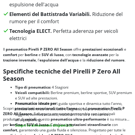
espulsione dell'acqua
Elementi del Battistrada Variabili.
Riduzione del
rumore per il comfort
Tecnologia ELECT.
Perfetta aderenza per veicoli
elettrici
Il
pneumatico Pirelli P ZERO All Season
offre
prestazioni eccezionali
e
comfort
per
berline
e
SUV di lusso
, con
tecnologie avanzate
per la
trazione invernale
, l'
espulsione dell'acqua
e la
riduzione del rumore
.
Specifiche tecniche del Pirelli P Zero All
Season
Tipo di pneumatico:
4 Stagioni
Veicoli compatibili:
Berline premium, berline sportive, SUV premium
e SUV ad alte prestazioni.
Pneumatico ideale per:
guida sportiva e dinamica tutto l'anno,
Scopri
prestazioni eccezionali
tutto l'anno
con il
pneumatico Pirelli P
elevata aderenza su asciutto e bagnato, buona trazione su neve
ZERO All Season
. Sviluppato attraverso partnership con i principali
leggera, comfort acustico, stabilità in curva e resistenza
produttori di
veicoli
, questo
pneumatico ultra-performante
è su misura
all'aquaplaning.
per
berline
e
SUV di lusso
. Combina
prestazioni straordinarie
con
Scopri le dimensioni disponibili.
comfort
, garantendo una guida fluida e silenziosa. Progettato per tutte le