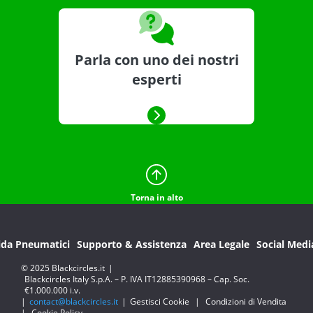
Parla con uno dei nostri
esperti
Torna in alto
ida Pneumatici
Supporto & Assistenza
Area Legale
Social Medi
© 2025 Blackcircles.it
|
Blackcircles Italy S.p.A. – P. IVA IT12885390968 – Cap. Soc.
€1.000.000 i.v.
|
contact@blackcircles.it
|
Gestisci Cookie
|
Condizioni di Vendita
|
Cookie Policy