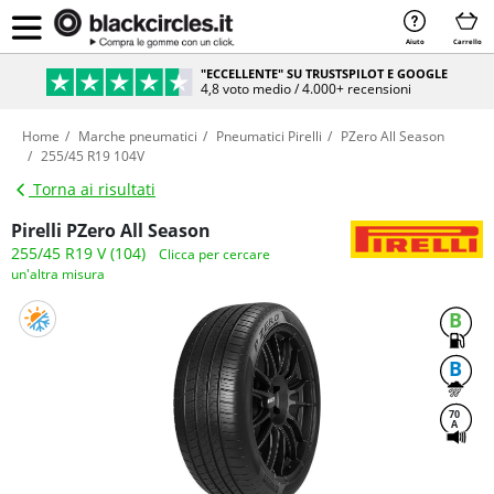
Aiuto
Carrello
"ECCELLENTE" SU TRUSTSPILOT E GOOGLE
4,8 voto medio / 4.000+ recensioni
Home
Marche pneumatici
Pneumatici Pirelli
PZero All Season
255/45 R19 104V
Torna ai risultati
Pirelli PZero All Season
255/45 R19 V (104)
Clicca per cercare
un'altra misura
B
B
70
A