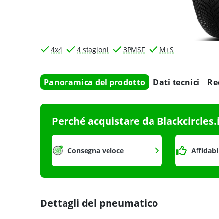
4x4
4 stagioni
3PMSF
M+S
Panoramica del prodotto
Dati tecnici
Re
Perché acquistare da Blackcircles.
Consegna veloce
Affidabi
Dettagli del pneumatico