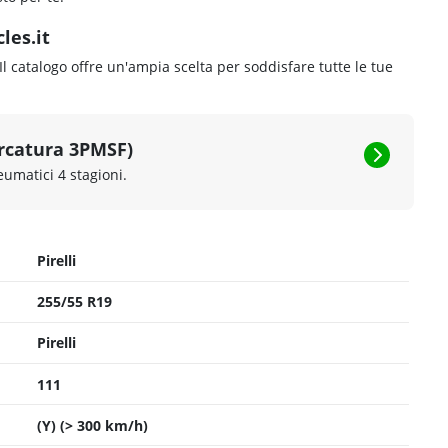
les.it
 Il catalogo offre un'ampia scelta per soddisfare tutte le tue
rcatura 3PMSF)
eumatici 4 stagioni.
Pirelli
255/55 R19
Pirelli
111
(Y) (> 300 km/h)