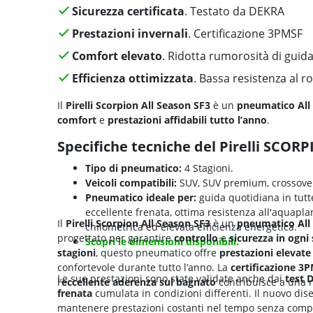
Sicurezza certificata
. Testato da DEKRA
Prestazioni invernali
. Certificazione 3PMSF
Comfort elevato
. Ridotta rumorosità di guid
Efficienza ottimizzata
. Bassa resistenza al 
Il
Pirelli Scorpion All Season SF3
è un
pneumatico All
comfort
e
prestazioni affidabili
tutto l’anno
.
Specifiche tecniche del Pirelli SCO
Tipo di pneumatico:
4 Stagioni.
Veicoli compatibili:
SUV, SUV premium, crossover e
Pneumatico ideale per:
guida quotidiana in tutte
eccellente frenata, ottima resistenza all'aquapl
Il
Pirelli Scorpion All Season SF3
è un
pneumatico Al
chilometrica ed elevata efficienza energetica.
progettato per garantire
controllo
e
sicurezza
in ogni 
Scopri le dimensioni disponibili.
stagioni
, questo pneumatico offre
prestazioni elevate
confortevole durante tutto l’anno. La
certificazione
3P
Le sue prestazioni sono state validate anche dai
test 
l’
eccellente
aderenza sul bagnato
contribuisce a una m
frenata
cumulata in condizioni differenti. Il nuovo di
mantenere prestazioni costanti nel tempo senza compr