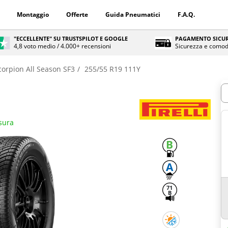
Montaggio
Offerte
Guida Pneumatici
F.A.Q.
"ECCELLENTE" SU TRUSTSPILOT E GOOGLE
PAGAMENTO SICUR
4,8 voto medio / 4.000+ recensioni
Sicurezza e comod
corpion All Season SF3
255/55 R19 111Y
Q
isura
B
A
71
B