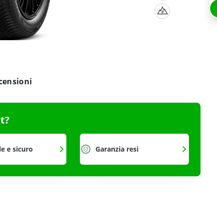
censioni
it?
le e sicuro
Garanzia resi