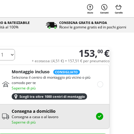
Aiuto
Contatti
Carrello
O & RATEIZZABILE
CONSEGNA GRATIS & RAPIDA
ità al 100%
Ricevi le gomme gratis ed in pochi giorni
153,
€
00
uantità
+ ecotassa: (
4,
51
€
) =
157,
51
€
per pneumatico
Montaggio incluso
CONSIGLIATO
Seleziona il centro di montaggio più vicino o più
comodo per te
Saperne di più
Scegli tra oltre 1000 centri di montaggio
Consegna a domicilio
Consegna a casa o al lavoro
Saperne di più