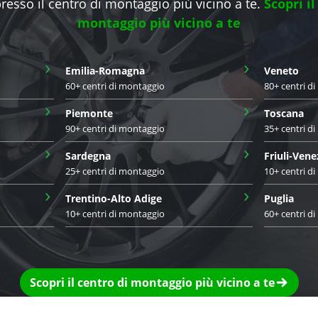
presso il centro di montaggio più vicino a te.
Scopri il
montaggio più vicino a te
›
›
Emilia-Romagna
Veneto
60+ centri di montaggio
80+ centri d
›
›
Piemonte
Toscana
90+ centri di montaggio
35+ centri d
›
›
Sardegna
Friuli-Vene
25+ centri di montaggio
10+ centri d
›
›
Trentino-Alto Adige
Puglia
10+ centri di montaggio
60+ centri d
Scopri il centro di montaggio più vicino a te