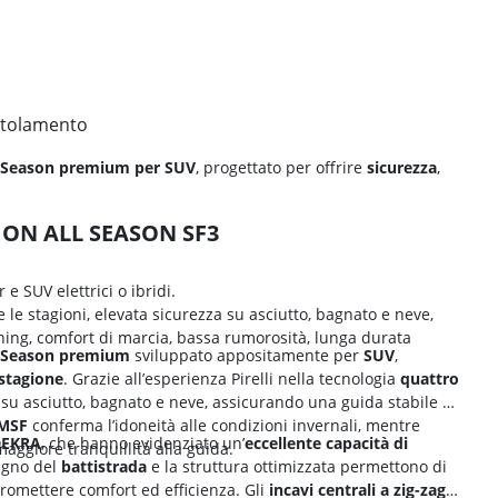
a
rotolamento
 Season premium per SUV
, progettato per offrire
sicurezza
,
RPION ALL SEASON SF3
 SUV elettrici o ibridi.
 le stagioni, elevata sicurezza su asciutto, bagnato e neve,
aning, comfort di marcia, bassa rumorosità, lunga durata
l Season premium
sviluppato appositamente per
SUV
,
stagione
. Grazie all’esperienza Pirelli nella tecnologia
quattro
su asciutto, bagnato e neve, assicurando una guida stabile e
MSF
conferma l’idoneità alle condizioni invernali, mentre
DEKRA
, che hanno evidenziato un’
eccellente capacità di
aggiore tranquillità alla guida.
segno del
battistrada
e la struttura ottimizzata permettono di
omettere comfort ed efficienza. Gli
incavi centrali a zig-zag