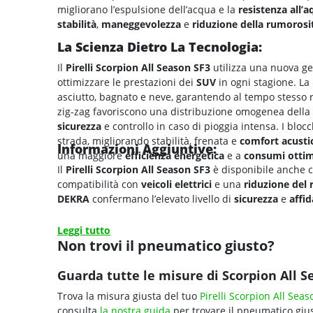
migliorano l’espulsione dell’acqua e la
resistenza all’
a
stabilità
,
maneggevolezza
e
riduzione della rumorosi
La Scienza Dietro La Tecnologia:
Il
Pirelli Scorpion All Season SF3
utilizza una nuova ge
ottimizzare le prestazioni dei
SUV
in ogni stagione. La
asciutto, bagnato e neve, garantendo al tempo stesso re
zig-zag favoriscono una distribuzione omogenea della
sicurezza
e controllo in caso di pioggia intensa. I bloc
strada, migliorando stabilità, frenata e
comfort acusti
Informazioni Aggiuntive:
una maggiore
efficienza energetica
e a
consumi ottim
Il
Pirelli Scorpion All Season SF3
è disponibile anche 
compatibilità con
veicoli elettrici
e una
riduzione del
DEKRA
confermano l’elevato livello di
sicurezza
e
affid
Leggi tutto
Non trovi il pneumatico giusto?
Guarda tutte le misure di Scorpion All S
Trova la misura giusta del tuo
Pirelli Scorpion All Sea
consulta
la nostra guida
per trovare il pneumatico gius