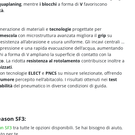
quaplaning
, mentre
i blocchi
a forma di
V
favoriscono
tà
.
nerazione di materiali e
tecnologie
progettate per
mescola
con microstruttura avanzata migliora il
grip
su
sistenza all’abrasione e usura uniforme. Gli incavi centrali a
 pressione e una rapida evacuazione dell’acqua, aumentando
chi a forma di V ampliano la superficie di contatto con la
co
. La ridotta
resistenza al rotolamento
contribuisce inoltre a
izzati
.
con tecnologie
ELECT
e
PNCS
su misure selezionate, offrendo
 rumore
percepito nell’abitacolo. I risultati ottenuti nei
test
abilità
del pneumatico in diverse condizioni di guida.
eason SF3:
son SF3
tra tutte le opzioni disponibili. Se hai bisogno di aiuto,
to per te.