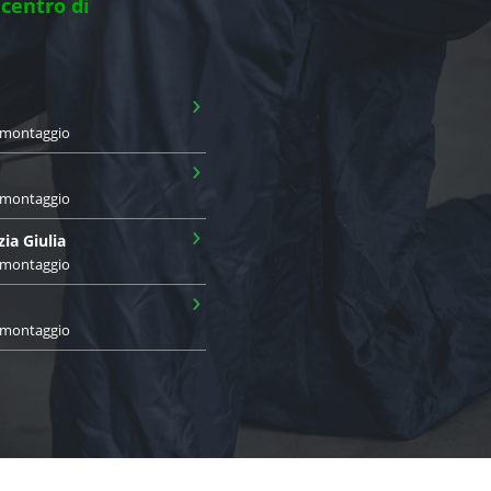
 centro di
›
i montaggio
›
i montaggio
›
zia Giulia
i montaggio
›
i montaggio