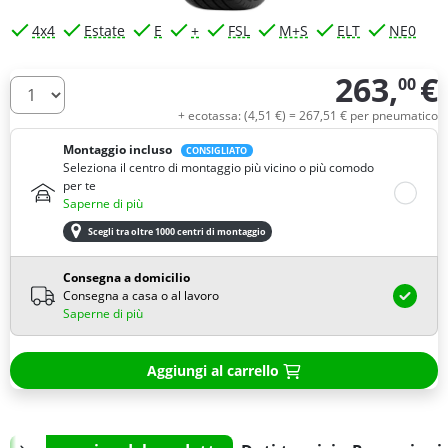
4x4
Estate
E
+
FSL
M+S
ELT
NE0
263,
€
00
Quantità
+ ecotassa: (
4,
51
€
) =
267,
51
€
per pneumatico
Montaggio incluso
CONSIGLIATO
Seleziona il centro di montaggio più vicino o più comodo
per te
Saperne di più
Scegli tra oltre 1000 centri di montaggio
Consegna a domicilio
Consegna a casa o al lavoro
Saperne di più
Aggiungi al carrello