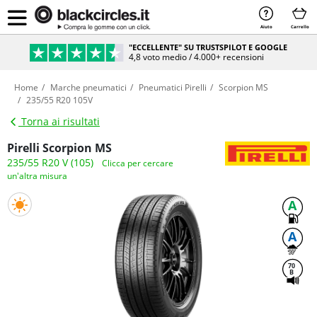
Aiuto
Carrello
"ECCELLENTE" SU TRUSTSPILOT E GOOGLE
4,8 voto medio / 4.000+ recensioni
Home
Marche pneumatici
Pneumatici Pirelli
Scorpion MS
235/55 R20 105V
Torna ai risultati
Pirelli Scorpion MS
235/55 R20 V (105)
Clicca per cercare
un'altra misura
A
A
70
B