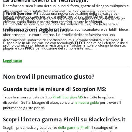
Il comfort acustico è uno dei suoi punti di forza, grazie al disegno multipitch e
alla geometria variabile delle scanalature. Con carcassa innovativa e
Il
Pirelli Scorpion MS
adotta una nuova costruzione della carcassa per
battistrada progettato per usura uniforme, lo Scorpion MS offre durata
migliorare la precisione dello sterzo e garantire maneggevolezza bilanciata.
elevata, guida fluida e prestazioni costanti in tutte le stagioni.
L’aumentato rapporto pieno/vuoto del battistrada migliora la frenata e il
Informazioni Aggiuntive:
comfort acustico, mentre il design multipitch con scanalature variabili riduce
ulteriormente il rumore interno. Le lamelle dedicate favoriscono una
deformazione uniforme del battistrada, migliorando stabilità e trazione. Il
Disponibile in alcune misure con tecnologia
ELECT
per veicoli elettrici e ibridi
profilo ottimizzato riduce la resistenza al rotolamento e prolunga la durata.
plug-in e con
PNCS
per riduzione del rumore interno.
Leggi tutto
Non trovi il pneumatico giusto?
Guarda tutte le misure di Scorpion MS:
Trova la misura giusta del tuo
Pirelli Scorpion MS
tra tutte le opzioni
disponibili. Se hai bisogno di aiuto, consulta
la nostra guida
per trovare il
pneumatico giusto per te.
Scopri l'intera gamma Pirelli su Blackcircles.it
Scegli il pneumatico giusto per te
della gamma Pirelli
. Il catalogo offre