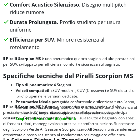
Comfort Acustico Silenzioso.
Disegno multipitch
riduce rumore
Durata Prolungata.
Profilo studiato per usura
uniforme
Efficienza per SUV.
Minore resistenza al
rotolamento
Il
Pirelli Scorpion MS
è uno pneumatico quattro stagioni ad alte prestazioni
per SUV, sviluppato per efficienza, comfort e sicurezza sul bagnato.
Specifiche tecniche del Pirelli Scorpion MS
Tipo di pneumatico:
4 Stagioni.
Veicoli compatibili:
SUV moderni, CUV (Crossover) e SUV elettrici o
ibridi plug-in nelle versioni dedicate.
Pneumatico ideale per:
guida confortevole e silenziosa tutto l'anno,
Il
Pirelli Scorpion MS
è il nuovo pneumatico quattro stagioni ad alte
elevata sicurezza sul bagnato, ottima efficienza e ridotta resistenza al
prestazioni per SUV moderni, sviluppato in collaborazione con i principali
rotolamento, lunga durata chilometrica e precisione di guida.
costruttori. Garantisce prestazioni affidabili su asciutto e bagnato, con spazi
Scopri le dimensioni disponibili.
di frenata ridotti, maneggevolezza precisa e comfort superiore. Successore
degli Scorpion Verde All Season e Scorpion Zero All Season, unisce aderenza
ottimizzata a bassa resistenza al rotolamento per maggiore efficienza.
La Scienza Dietro La Tecnologia: