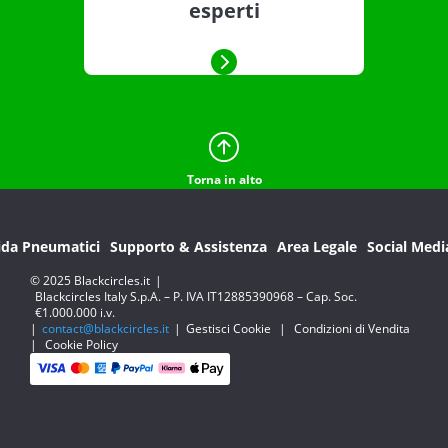
esperti
Torna in alto
ida Pneumatici
Supporto & Assistenza
Area Legale
Social Medi
© 2025 Blackcircles.it
|
Blackcircles Italy S.p.A. – P. IVA IT12885390968 – Cap. Soc.
€1.000.000 i.v.
|
contact@blackcircles.it
|
Gestisci Cookie
|
Condizioni di Vendita
|
Cookie Policy