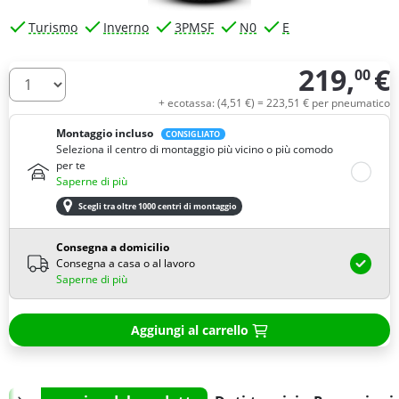
Turismo
Inverno
3PMSF
N0
E
219,
€
00
Quantità
+ ecotassa: (
4,
51
€
) =
223,
51
€
per pneumatico
Montaggio incluso
CONSIGLIATO
Seleziona il centro di montaggio più vicino o più comodo
per te
Saperne di più
Scegli tra oltre 1000 centri di montaggio
Consegna a domicilio
Consegna a casa o al lavoro
Saperne di più
Aggiungi al carrello