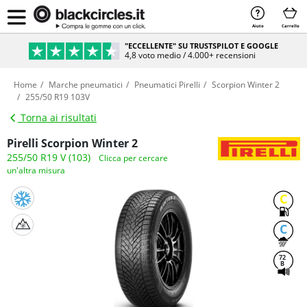
Aiuto
Carrello
"ECCELLENTE" SU TRUSTSPILOT E GOOGLE
4,8 voto medio / 4.000+ recensioni
Home
Marche pneumatici
Pneumatici Pirelli
Scorpion Winter 2
255/50 R19 103V
Torna ai risultati
Pirelli Scorpion Winter 2
255/50 R19 V (103)
Clicca per cercare
un'altra misura
C
C
72
B