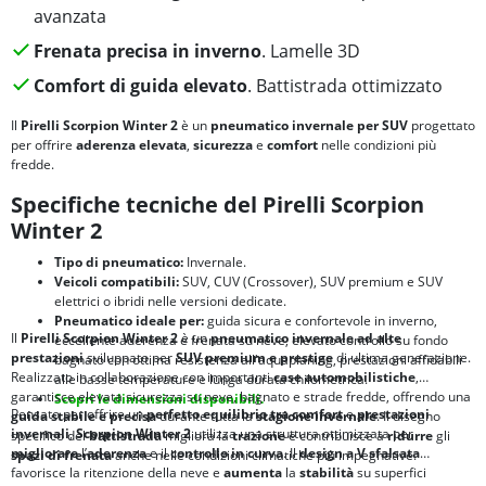
avanzata
Frenata precisa in inverno
. Lamelle 3D
Comfort di guida elevato
. Battistrada ottimizzato
Il
Pirelli Scorpion Winter 2
è un
pneumatico invernale per SUV
progettato
per offrire
aderenza elevata
,
sicurezza
e
comfort
nelle condizioni più
fredde.
Specifiche tecniche del Pirelli Scorpion
Winter 2
Tipo di pneumatico:
Invernale.
Veicoli compatibili:
SUV, CUV (Crossover), SUV premium e SUV
elettrici o ibridi nelle versioni dedicate.
Pneumatico ideale per:
guida sicura e confortevole in inverno,
Il
Pirelli Scorpion Winter 2
è un
pneumatico invernale ad alte
eccellente aderenza e frenata su neve, elevato controllo su fondo
prestazioni
sviluppato per
SUV premium e prestige
di ultima generazione.
bagnato con ottima resistenza all'aquaplaning, prestazioni affidabili
Realizzato in collaborazione con importanti
case automobilistiche
,
alle basse temperature e lunga durata chilometrica.
garantisce elevata sicurezza su neve, bagnato e strade fredde, offrendo una
Scopri le dimensioni disponibili.
Pensato per offrire un
perfetto equilibrio tra
comfort
e
prestazioni
guida stabile e precisa
durante tutta la
stagione invernale
. Il disegno
invernali
,
Scorpion Winter 2
utilizza una struttura ottimizzata per
specifico del
battistrada
migliora la
trazione
e contribuisce a
ridurre
gli
migliorare
l’
aderenza
e il
controllo in curva
. Il
design a V sfalsata
spazi di frenata
anche nelle condizioni climatiche più impegnative.
favorisce la ritenzione della neve e
aumenta
la
stabilità
su superfici