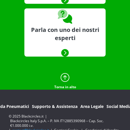
Parla con uno dei nostri
esperti
Torna in alto
ida Pneumatici
Supporto & Assistenza
Area Legale
Social Medi
© 2025 Blackcircles.it
|
Blackcircles Italy S.p.A. – P. IVA IT12885390968 – Cap. Soc.
€1.000.000 i.v.