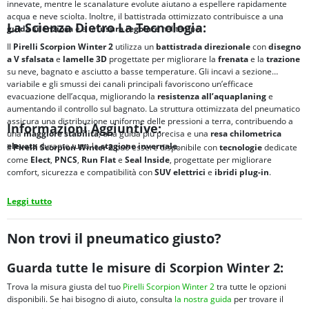
innevate, mentre le scanalature evolute aiutano a espellere rapidamente
acqua e neve sciolta. Inoltre, il battistrada ottimizzato contribuisce a una
La Scienza Dietro La Tecnologia:
guida silenziosa
e a un’
usura regolare
nel tempo.
Il
Pirelli Scorpion Winter 2
utilizza un
battistrada direzionale
con
disegno
a V sfalsata
e
lamelle 3D
progettate per migliorare la
frenata
e la
trazione
su neve, bagnato e asciutto a basse temperature. Gli incavi a sezione
variabile e gli smussi dei canali principali favoriscono un’efficace
evacuazione dell’acqua, migliorando la
resistenza all’aquaplaning
e
aumentando il controllo sul bagnato. La struttura ottimizzata del pneumatico
assicura una distribuzione uniforme delle pressioni a terra, contribuendo a
Informazioni Aggiuntive:
una
maggiore
stabilità
, una guida più precisa e una
resa chilometrica
elevata
durante tutta la
stagione invernale
.
Il
Pirelli Scorpion Winter 2
può essere disponibile con
tecnologie
dedicate
come
Elect
,
PNCS
,
Run Flat
e
Seal Inside
, progettate per migliorare
comfort, sicurezza e compatibilità con
SUV elettrici
e
ibridi plug-in
.
Leggi tutto
Non trovi il pneumatico giusto?
Guarda tutte le misure di Scorpion Winter 2:
Trova la misura giusta del tuo
Pirelli Scorpion Winter 2
tra tutte le opzioni
disponibili. Se hai bisogno di aiuto, consulta
la nostra guida
per trovare il