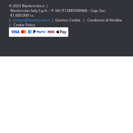
© 2025 Blackcircles.it
|
Blackcircles Italy S.p.A. – P. IVA IT12885390968 – Cap. Soc.
€1.000.000 i.v.
|
contact@blackcircles.it
|
Gestisci Cookie
|
Condizioni di Vendita
|
Cookie Policy