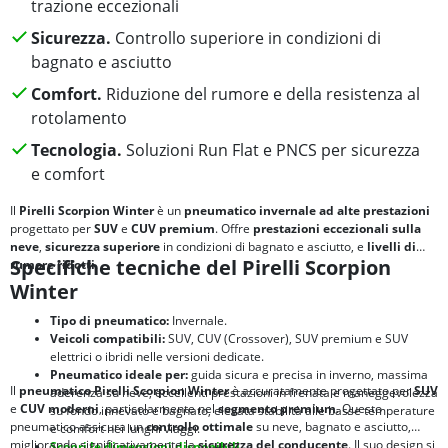
trazione eccezionali
Sicurezza.
Controllo superiore in condizioni di
bagnato e asciutto
Comfort.
Riduzione del rumore e della resistenza al
rotolamento
Tecnologia.
Soluzioni Run Flat e PNCS per sicurezza
e comfort
Il
Pirelli Scorpion Winter
è un
pneumatico invernale ad alte prestazioni
progettato per
SUV
e
CUV premium
. Offre
prestazioni eccezionali sulla
neve
,
sicurezza superiore
in condizioni di bagnato e asciutto, e
livelli di
Specifiche tecniche del Pirelli Scorpion
rumore ridotti
.
Winter
Tipo di pneumatico:
Invernale.
Veicoli compatibili:
SUV, CUV (Crossover), SUV premium e SUV
elettrici o ibridi nelle versioni dedicate.
Pneumatico ideale per:
guida sicura e precisa in inverno, massima
Il
pneumatico Pirelli Scorpion Winter
è accuratamente progettato per
SUV
aderenza su neve, eccellenti prestazioni in frenata e maneggevolezza
e
CUV moderni
, particolarmente nel
segmento premium
. Questo
su fondo innevato e bagnato, elevata stabilità alle basse temperature
pneumatico assicura un
controllo ottimale
su neve, bagnato e asciutto,
e comfort nei lunghi viaggi.
migliorando significativamente la
sicurezza del conducente
. Il suo design si
Scopri le dimensioni disponibili.