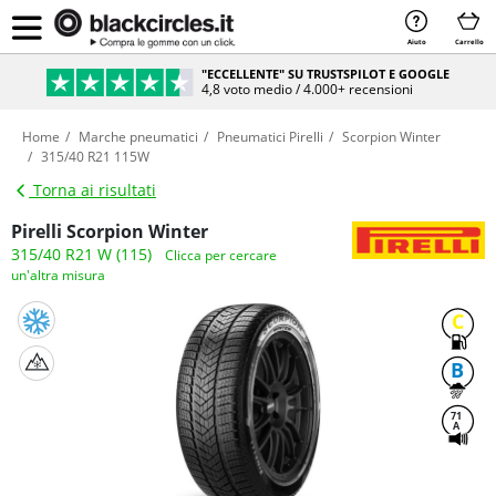
Aiuto
Carrello
"ECCELLENTE" SU TRUSTSPILOT E GOOGLE
4,8 voto medio / 4.000+ recensioni
Home
Marche pneumatici
Pneumatici Pirelli
Scorpion Winter
315/40 R21 115W
Torna ai risultati
Pirelli Scorpion Winter
315/40 R21 W (115)
Clicca per cercare
un'altra misura
C
B
71
A