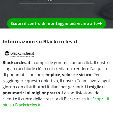
Scopri il centro di montaggio più vicino a te
Informazioni su Blackcircles.it
Blackcircles.it
- compra le gomme con un click. Il nostro
slogan racchiude ciò in cui crediamo: rendere l’acquisto
di pneumatici online
semplice
,
veloce
e
sicuro
. Per
raggiungere questo obiettivo, il nostro Team lavora ogni
giorno con distributori italiani per garantirti i
migliori
pneumatici al miglior prezzo
. La soddisfazione dei
clienti è il cuore della crescita di Blackcircles.it.
Scopri di
più su Blackcircles.it