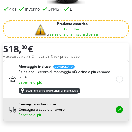
4x4
Inverno
3PMSF
L
Prodotto esaurito
Contattaci
o
seleziona una misura diversa
518,
€
00
Quantità
+ ecotassa: (
5,
73
€
) =
523,
73
€
per pneumatico
Montaggio incluso
CONSIGLIATO
Seleziona il centro di montaggio più vicino o più comodo
per te
Saperne di più
Scegli tra oltre 1000 centri di montaggio
Consegna a domicilio
Consegna a casa o al lavoro
Saperne di più