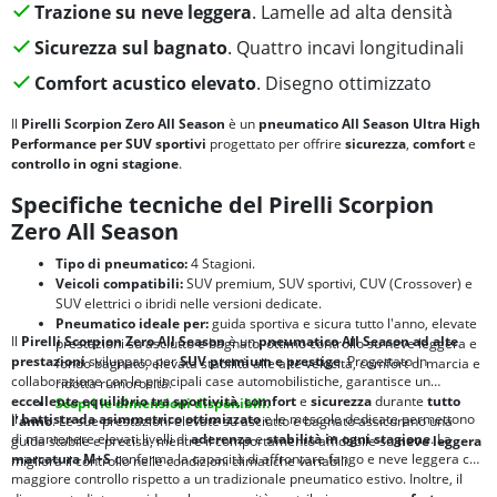
Trazione su neve leggera
. Lamelle ad alta densità
Sicurezza sul bagnato
. Quattro incavi longitudinali
Comfort acustico elevato
. Disegno ottimizzato
Il
Pirelli Scorpion Zero All Season
è un
pneumatico All Season Ultra High
Performance per SUV sportivi
progettato per offrire
sicurezza
,
comfort
e
controllo
in ogni stagione
.
Specifiche tecniche del Pirelli Scorpion
Zero All Season
Tipo di pneumatico:
4 Stagioni.
Veicoli compatibili:
SUV premium, SUV sportivi, CUV (Crossover) e
SUV elettrici o ibridi nelle versioni dedicate.
Pneumatico ideale per:
guida sportiva e sicura tutto l'anno, elevate
Il
Pirelli Scorpion Zero All Season
è un
pneumatico All Season ad alte
prestazioni su asciutto e bagnato, ottimo controllo su neve leggera e
prestazioni
sviluppato per
SUV premium e prestige
. Progettato in
fondo bagnato, elevata stabilità alle alte velocità, comfort di marcia e
collaborazione con le principali case automobilistiche, garantisce un
ridotta rumorosità.
eccellente equilibrio tra
sportività
,
comfort
e
sicurezza
durante
tutto
Scopri le dimensioni disponibili.
Il
battistrada asimmetrico ottimizzato
e le mescole dedicate permettono
l’anno
. Le sue prestazioni elevate su asciutto e bagnato assicurano una
di mantenere elevati livelli di
aderenza
e
stabilità in ogni stagione
. La
guida stabile e precisa, mentre il comportamento affidabile su
neve leggera
marcatura
M+S
conferma la capacità di affrontare fango e neve leggera con
migliora il controllo nelle condizioni climatiche variabili.
maggiore controllo rispetto a un tradizionale pneumatico estivo. Inoltre, il