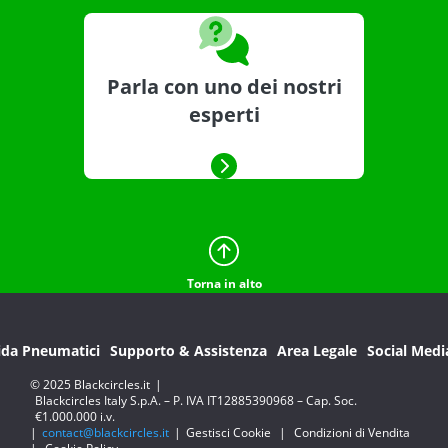
Parla con uno dei nostri
esperti
Torna in alto
ida Pneumatici
Supporto & Assistenza
Area Legale
Social Medi
© 2025 Blackcircles.it
|
Blackcircles Italy S.p.A. – P. IVA IT12885390968 – Cap. Soc.
€1.000.000 i.v.
|
contact@blackcircles.it
|
Gestisci Cookie
|
Condizioni di Vendita