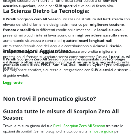
disegno studiato per ridurre la rumorosità contribuisce a un
comfort
acustico superiore
, ideale per
SUV sportivi
e veicoli di fascia alta.
La Scienza Dietro La Tecnologia:
Il
Pirelli Scorpion Zero All Season
utilizza una struttura del
battistrada
con
elevata densità di lamelle e design asimmetrico per
migliorare
trazione
,
frenata
e
stabilità
in differenti condizioni climatiche. Le
lamelle curve
presenti nei blocchi interni favoriscono una
migliore
aderenza sulla neve
,
aumentando sicurezza e controllo. I
quattro incavi longitudinali
ottimizzano l’espulsione dell’acqua e contribuiscono a
ridurre il rischio
Informazioni Aggiuntive:
di
aquaplaning
, mentre il battistrada a bassa profondità migliora le
prestazioni di frenata su asciutto senza compromettere l’usura. I
ponti curvi
Il
Pirelli Scorpion Zero All Season
può essere disponibile con
tecnologie
e il
disegno ottimizzato
aiutano inoltre a
diminuire
la
rumorosità
durante
avanzate
come
Elect
,
PNCS
,
Run Flat
,
Seal Inside
e
Cyber Tyre
, sviluppate
la marcia.
per migliorare comfort, sicurezza e integrazione con
SUV elettrici
e sistemi
di guida evoluti.
Leggi tutto
Non trovi il pneumatico giusto?
Guarda tutte le misure di Scorpion Zero All
Season:
Trova la misura giusta del tuo
Pirelli Scorpion Zero All Season
tra tutte le
opzioni disponibili. Se hai bisogno di aiuto, consulta
la nostra guida
per