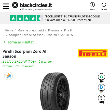
Aiuto
Carrello
"ECCELLENTE" SU TRUSTSPILOT E GOOGLE
4,8 voto medio / 4.000+ recensioni
Home
Marche pneumatici
Pneumatici Pirelli
Scorpion Zero All Season
255/50 ZR20 109W
Torna ai risultati
Pirelli Scorpion Zero All
Season
255/50 ZR20 W (109)
Clicca per
cercare un'altra misura
A
B
69
A