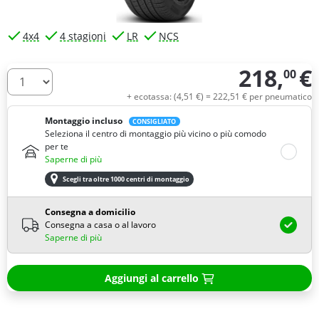
4x4
4 stagioni
LR
NCS
218,
€
00
Quantità
+ ecotassa: (
4,
51
€
) =
222,
51
€
per pneumatico
Montaggio incluso
CONSIGLIATO
Seleziona il centro di montaggio più vicino o più comodo
per te
Saperne di più
Scegli tra oltre 1000 centri di montaggio
Consegna a domicilio
Consegna a casa o al lavoro
Saperne di più
Aggiungi al carrello