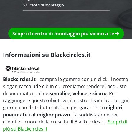
60+ centri di montaggio
Scopri il centro di montaggio più vicino a te
Informazioni su Blackcircles.it
Blackcircles.it
- compra le gomme con un click. Il nostro
slogan racchiude ciò in cui crediamo: rendere l’acquisto
di pneumatici online
semplice
,
veloce
e
sicuro
. Per
raggiungere questo obiettivo, il nostro Team lavora ogni
giorno con distributori italiani per garantirti i
migliori
pneumatici al miglior prezzo
. La soddisfazione dei
clienti è il cuore della crescita di Blackcircles.it.
Scopri di
più su Blackcircles.it