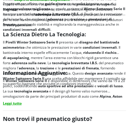
Progettato per offrire una
guida sicura
su superfici bagnate e una
espelle efficacemente l'acqua, migliorando le
prestazioni su superfici
maneggevolezza migliorata
su strade asciutte, il
Winter Sottozero Serie II
bagnate
, mentre l'area esterna, con i suoi blocchi rigidi e distanziati,
incorpora anche la
tecnologia brevettata
I.B.S.
di Pirelli per la costruzione
fornisce alti livelli di
aderenza sulla neve
. Questo pneumatico è rinomato
delle lamelle, che migliora l'
aderenza
per
trazione
e
prestazioni di
per le sue numerose omologazioni ed è una scelta preferita tra i produttori
frenata
, garantendo stabilità e migliorando la maneggevolezza anche in
di
auto premium
.
condizioni invernali difficili
.
La Scienza Dietro La Tecnologia:
Il
Pirelli Winter Sottozero Serie II
presenta un
disegno del battistrada
asimmetrico
che ottimizza le prestazioni in varie
condizioni invernali
. Il
battistrada interno espelle efficacemente l'acqua,
riducendo il rischio
di
aquaplaning
, mentre l'area esterna con blocchi rigidi garantisce una
forte
aderenza sulla neve
. La
tecnologia brevettata
I.B.S.
del pneumatico
migliora l'
aderenza
, la
trazione
e le
prestazioni di frenata
, fornendo
Informazioni Aggiuntive:
stabilità e migliorando la maneggevolezza. Questo
design avanzato
rende il
Winter Sottozero Serie II
una scelta affidabile per mantenere il controllo sia
Il
Winter Sottozero Serie II
è disponibile in dimensioni che vanno da 19 a 20
su superfici bagnate che asciutte in condizioni invernali.
pollici, soddisfacendo
auto sportive ad alte prestazioni
e
veicoli di lusso
.
La sua
tecnologia avanzata
e il design gli hanno valso numerose
omologazioni da parte dei principali produttori di auto come
Alpina
,
Aston
Martin
,
Audi
,
Ferrari
,
Lamborghini
,
McLaren
e
Mercedes
.
Leggi tutto
Non trovi il pneumatico giusto?