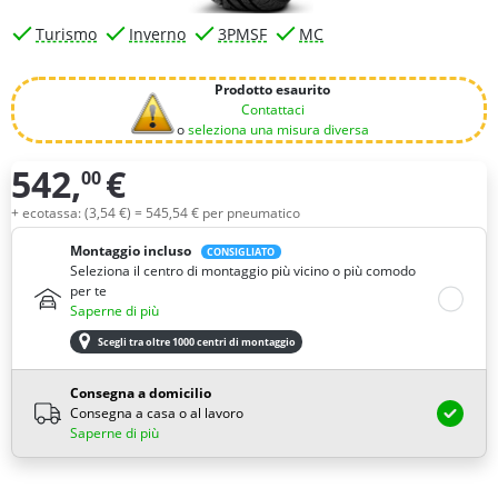
Turismo
Inverno
3PMSF
MC
Prodotto esaurito
Contattaci
o
seleziona una misura diversa
542,
€
00
Quantità
+ ecotassa: (
3,
54
€
) =
545,
54
€
per pneumatico
Montaggio incluso
CONSIGLIATO
Seleziona il centro di montaggio più vicino o più comodo
per te
Saperne di più
Scegli tra oltre 1000 centri di montaggio
Consegna a domicilio
Consegna a casa o al lavoro
Saperne di più