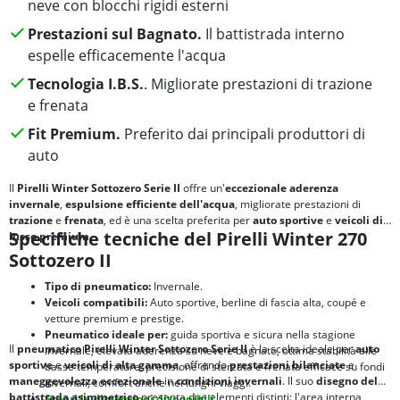
neve con blocchi rigidi esterni
Prestazioni sul Bagnato.
Il battistrada interno
espelle efficacemente l'acqua
Tecnologia I.
B.S.
. Migliorate prestazioni di trazione
e frenata
Fit Premium.
Preferito dai principali produttori di
auto
Il
Pirelli Winter Sottozero Serie II
offre un'
eccezionale aderenza
invernale
,
espulsione efficiente dell'acqua
, migliorate prestazioni di
trazione
e
frenata
, ed è una scelta preferita per
auto sportive
e
veicoli di
Specifiche tecniche del Pirelli Winter 270
lusso premium
.
Sottozero II
Tipo di pneumatico:
Invernale.
Veicoli compatibili:
Auto sportive, berline di fascia alta, coupé e
vetture premium e prestige.
Pneumatico ideale per:
guida sportiva e sicura nella stagione
Il
pneumatico Pirelli Winter Sottozero Serie II
è la scelta ideale per
auto
invernale, elevata aderenza su neve e bagnato, ottima stabilità alle
sportive
e
veicoli di alta gamma
, offrendo
prestazioni bilanciate
e
basse temperature, precisione di sterzata e frenata efficace su fondi
maneggevolezza eccezionale
in
condizioni invernali
. Il suo
disegno del
invernali, comfort anche nei lunghi viaggi.
battistrada asimmetrico
presenta due elementi distinti: l'area interna
Scopri le dimensioni disponibili.