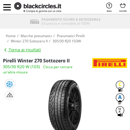
Aiuto
Carrello
PAGAMENTO SICURO & RATEIZZABILE
Sicurezza e comodità al 100%
Home
Marche pneumatici
Pneumatici Pirelli
Winter 270 Sottozero II
305/30 R20 103W
Torna ai risultati
Pirelli Winter 270 Sottozero II
305/30 R20 W (103)
Clicca per cercare
un'altra misura
C
A
72
A