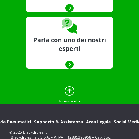
Parla con uno dei nostri
esperti
Torna in alto
ida Pneumatici
Supporto & Assistenza
Area Legale
Social Medi
© 2025 Blackcircles.it
|
Blackcircles Italy S.p.A. – P. IVA IT12885390968 – Cap. Soc.