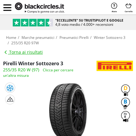
Aiuto
Carrello
"ECCELLENTE" SU TRUSTSPILOT E GOOGLE
4,8 voto medio / 4.000+ recensioni
Home
Marche pneumatici
Pneumatici Pirelli
Winter Sottozero 3
255/35 R20 97W
Torna ai risultati
Pirelli Winter Sottozero 3
255/35 R20 W (97)
Clicca per cercare
un'altra misura
D
B
73
B