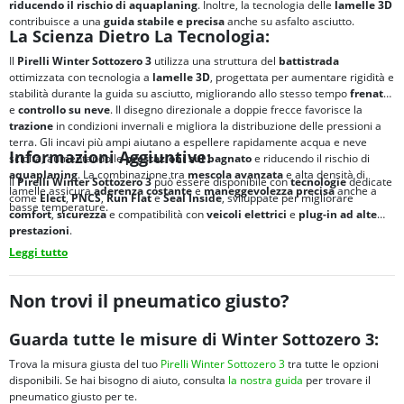
riducendo il rischio di
aquaplaning
. Inoltre, la tecnologia delle
lamelle 3D
contribuisce a una
guida stabile e precisa
anche su asfalto asciutto.
La Scienza Dietro La Tecnologia:
Il
Pirelli Winter Sottozero 3
utilizza una struttura del
battistrada
ottimizzata con tecnologia a
lamelle 3D
, progettata per aumentare rigidità e
stabilità durante la guida su asciutto, migliorando allo stesso tempo
frenata
e
controllo su neve
. Il disegno direzionale a doppie frecce favorisce la
trazione
in condizioni invernali e migliora la distribuzione delle pressioni a
terra. Gli incavi più ampi aiutano a espellere rapidamente acqua e neve
Informazioni Aggiuntive:
sciolta, aumentando le
prestazioni sul bagnato
e riducendo il rischio di
aquaplaning
. La combinazione tra
mescola avanzata
e alta densità di
Il
Pirelli Winter Sottozero 3
può essere disponibile con
tecnologie
dedicate
lamelle assicura
aderenza costante
e
maneggevolezza precisa
anche a
come
Elect
,
PNCS
,
Run Flat
e
Seal Inside
, sviluppate per migliorare
basse temperature.
comfort
,
sicurezza
e compatibilità con
veicoli elettrici
e
plug-in ad alte
prestazioni
.
Leggi tutto
Non trovi il pneumatico giusto?
Guarda tutte le misure di Winter Sottozero 3:
Trova la misura giusta del tuo
Pirelli Winter Sottozero 3
tra tutte le opzioni
disponibili. Se hai bisogno di aiuto, consulta
la nostra guida
per trovare il
pneumatico giusto per te.