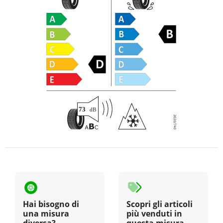
Hai bisogno di
Scopri gli articoli
una misura
più venduti in