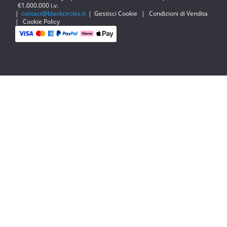
€1.000.000 i.v.
|
contact@blackcircles.it
|
Gestisci Cookie
|
Condizioni di Vendita
|
Cookie Policy