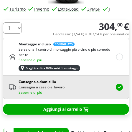
Turismo
Inverno
Extra-Load
3PMSF
J
304,
€
00
Quantità
+ ecotassa: (
3,
54
€
) =
307,
54
€
per pneumatico
Montaggio incluso
CONSIGLIATO
Seleziona il centro di montaggio più vicino o più comodo
per te
Saperne di più
Scegli tra oltre 1000 centri di montaggio
Consegna a domicilio
Consegna a casa o al lavoro
Saperne di più
Aggiungi al carrello