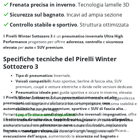
Frenata precisa in inverno
. Tecnologia lamelle 3D
Sicurezza sul bagnato
. Incavi ad ampia sezione
Controllo stabile e sportivo
. Struttura ottimizzata
Il
Pirelli Winter Sottozero 3
è un
pneumatico invernale Ultra High
Performance
progettato per offrire
aderenza
,
controllo
e
sicurezza
elevata
per
auto
e
SUV premium
.
Specifiche tecniche del Pirelli Winter
Sottozero 3
Tipo di pneumatico:
Invernale.
Veicoli compatibili:
Auto sportive, berline di fascia alta, SUV
premium, coupé e vetture elettriche o ibride nelle versioni dedicate.
Pneumatico ideale per:
guida sportiva e sicura in inverno, elevata
Il
Pirelli Winter Sottozero 3
è un
pneumatico invernale ad alte
trazione su neve, eccellenti prestazioni in frenata e maneggevolezza
prestazioni
sviluppato in collaborazione con prestigiose
case
su fondo bagnato e asciutto a basse temperature, massima stabilità e
automobilistiche
per
auto premium
,
sportive
e
SUV di fascia alta
.
comfort nei lunghi viaggi.
Pensato per affrontare
condizioni climatiche invernali impegnative
, offre
Scopri le dimensioni disponibili.
Il
battistrada direzionale a doppie frecce
e l’elevata densità di
lamelle
elevata
trazione sulla neve
,
stabilità sul bagnato
e un
controllo preciso
assicurano una forte
aderenza su neve
e superfici fredde, migliorando
anche alle basse temperature. La sua struttura avanzata contribuisce a
frenata
e
maneggevolezza
. Gli incavi più ampi favoriscono un’efficace
migliorare
comfort
e
sicurezza
durante i lunghi viaggi invernali.
evacuazione dell’acqua
, aumentando la
sicurezza sul bagnato
e