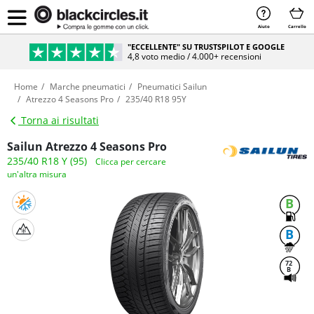
Aiuto
Carrello
"ECCELLENTE" SU TRUSTSPILOT E GOOGLE
4,8 voto medio / 4.000+ recensioni
Home
Marche pneumatici
Pneumatici Sailun
Atrezzo 4 Seasons Pro
235/40 R18 95Y
Torna ai risultati
Sailun Atrezzo 4 Seasons Pro
235/40 R18 Y (95)
Clicca per cercare
un'altra misura
B
B
72
B