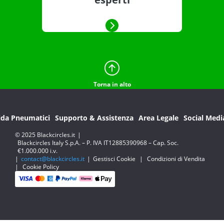
Torna in alto
ida Pneumatici
Supporto & Assistenza
Area Legale
Social Medi
© 2025 Blackcircles.it
|
Blackcircles Italy S.p.A. – P. IVA IT12885390968 – Cap. Soc.
€1.000.000 i.v.
|
contact@blackcircles.it
|
Gestisci Cookie
|
Condizioni di Vendita
|
Cookie Policy