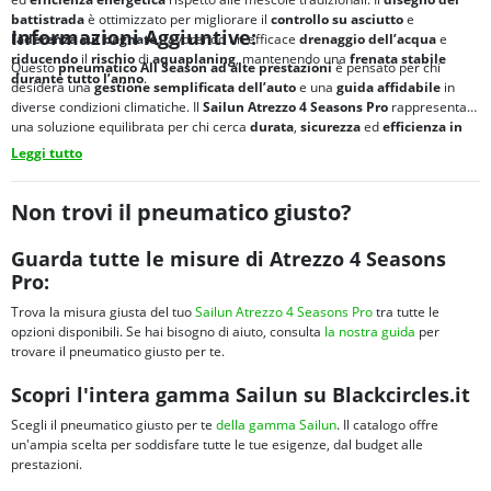
battistrada
è ottimizzato per migliorare il
controllo su asciutto
e
Informazioni Aggiuntive:
l’
aderenza sul bagnato
, favorendo un efficace
drenaggio dell’acqua
e
riducendo
il
rischio
di
aquaplaning
, mantenendo una
frenata stabile
Questo
pneumatico All Season ad alte prestazioni
è pensato per chi
durante tutto l’anno
.
desidera una
gestione semplificata dell’auto
e una
guida affidabile
in
diverse condizioni climatiche. Il
Sailun Atrezzo 4 Seasons Pro
rappresenta
una soluzione equilibrata per chi cerca
durata
,
sicurezza
ed
efficienza
in
un unico pneumatico quattro stagioni
.
Leggi tutto
Non trovi il pneumatico giusto?
Guarda tutte le misure di Atrezzo 4 Seasons
Pro:
Trova la misura giusta del tuo
Sailun Atrezzo 4 Seasons Pro
tra tutte le
opzioni disponibili. Se hai bisogno di aiuto, consulta
la nostra guida
per
trovare il pneumatico giusto per te.
Scopri l'intera gamma Sailun su Blackcircles.it
Scegli il pneumatico giusto per te
della gamma Sailun
. Il catalogo offre
un'ampia scelta per soddisfare tutte le tue esigenze, dal budget alle
prestazioni.