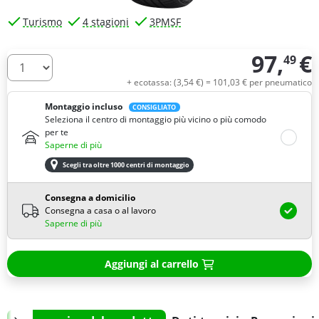
Turismo
4 stagioni
3PMSF
97,
€
49
Quantità
+ ecotassa: (
3,
54
€
) =
101,
03
€
per pneumatico
Montaggio incluso
CONSIGLIATO
Seleziona il centro di montaggio più vicino o più comodo
per te
Saperne di più
Scegli tra oltre 1000 centri di montaggio
Consegna a domicilio
Consegna a casa o al lavoro
Saperne di più
Aggiungi al carrello