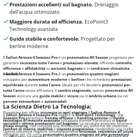
Prestazioni eccellenti sul bagnato.
Drenaggio
dell’acqua ottimizzato
Maggiore durata ed efficienza.
EcoPoint3
Technology avanzata
Guida stabile e confortevole.
Progettato per
berline moderne
Il
Sailun Atrezzo 4 Seasons Pro
è un
pneumatico All Season
progettato per
garantire
sicurezza tutto l’anno
e
prestazioni elevate
, offrendo
controllo
,
efficienza
e
affidabilità
su
asciutto
,
bagnato
e in
condizioni climatiche
variabili
Il
Sailun Atrezzo 4 Seasons Pro
.
è un
pneumatico quattro stagioni
sviluppato per
autovetture moderne
e
berline
che richiedono
prestazioni
equilibrate
durante
tutto l’anno
. Ideale per chi desidera
pneumatici per
tutto l’anno
senza affrontare il
cambio stagionale
, questo
pneumatico All
Season
assicura una
guida stabile
e
sicura
sia in
ambito urbano
sia nei
percorsi extraurbani
e
autostradali
.
La Scienza Dietro La Tecnologia:
Progettato per offrire
sicurezza in ogni stagione
,il
Sailun Atrezzo 4
Il
Sailun Atrezzo 4 Seasons Pro
integra la
EcoPoint3 Technology
, una
Seasons Pro
garantisce
frenata efficace
e
handling preciso
su
fondo
tecnologia di mescola avanzata
sviluppata tramite il processo di
liquid
asciutto
e
ottime prestazioni sul bagnato
. La struttura avanzata favorisce
phase mixing
, che consente una distribuzione più uniforme dei materiali.
comfort di marcia
,
stabilità
e
risposta progressiva
, rendendolo una scelta
Questa soluzione migliora simultaneamente
sicurezza
,
resistenza all’usura
affidabile per chi cerca
pneumatici quattro stagioni ad alte prestazioni
.
ed
efficienza energetica
rispetto alle mescole tradizionali. Il
disegno del